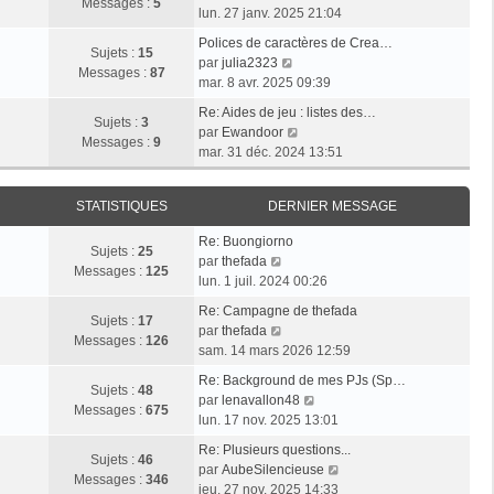
l
e
Messages :
5
g
o
e
lun. 27 janv. 2025 21:04
e
s
e
i
r
d
s
Polices de caractères de Crea…
r
m
Sujets :
15
e
V
a
par
julia2323
l
e
Messages :
87
r
o
g
mar. 8 avr. 2025 09:39
e
s
n
i
e
d
s
Re: Aides de jeu : listes des…
i
r
Sujets :
3
e
V
a
par
Ewandoor
e
l
Messages :
9
r
o
g
mar. 31 déc. 2024 13:51
r
e
n
i
e
m
d
i
r
e
e
STATISTIQUES
DERNIER MESSAGE
e
l
s
r
r
e
s
n
Re: Buongiorno
m
d
Sujets :
25
V
a
i
par
thefada
e
e
Messages :
125
o
g
e
lun. 1 juil. 2024 00:26
s
r
i
e
r
s
n
Re: Campagne de thefada
r
m
Sujets :
17
V
a
i
par
thefada
l
e
Messages :
126
o
g
e
sam. 14 mars 2026 12:59
e
s
i
e
r
d
s
Re: Background de mes PJs (Sp…
r
m
Sujets :
48
e
a
V
par
lenavallon48
l
e
Messages :
675
r
g
o
lun. 17 nov. 2025 13:01
e
s
n
e
i
d
s
Re: Plusieurs questions...
i
r
Sujets :
46
e
a
V
par
AubeSilencieuse
e
l
Messages :
346
r
g
o
jeu. 27 nov. 2025 14:33