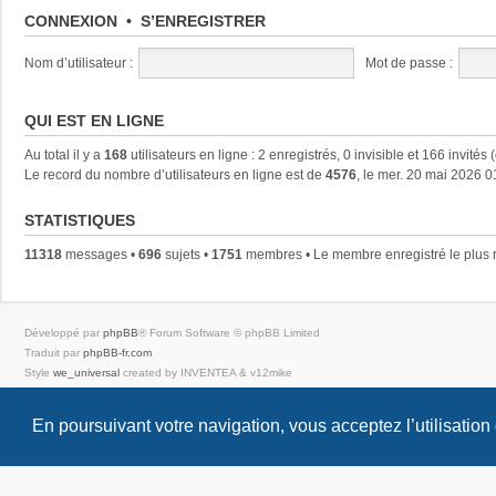
CONNEXION
•
S’ENREGISTRER
Nom d’utilisateur :
Mot de passe :
QUI EST EN LIGNE
Au total il y a
168
utilisateurs en ligne : 2 enregistrés, 0 invisible et 166 invités
Le record du nombre d’utilisateurs en ligne est de
4576
, le mer. 20 mai 2026 0
STATISTIQUES
11318
messages •
696
sujets •
1751
membres • Le membre enregistré le plus 
Développé par
phpBB
® Forum Software © phpBB Limited
Traduit par
phpBB-fr.com
Style
we_universal
created by INVENTEA & v12mike
Confidentialité
|
Conditions
En poursuivant votre navigation, vous acceptez l’utilisation