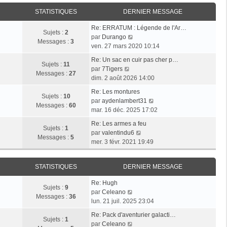
i
r
a
e
e
STATISTIQUES
DERNIER MESSAGE
l
g
r
r
e
e
n
Re: ERRATUM : Légende de l'Ar…
m
d
Sujets :
2
i
V
par
Durango
e
e
Messages :
3
e
o
ven. 27 mars 2020 10:14
s
r
r
i
s
n
Re: Un sac en cuir pas cher p…
m
r
Sujets :
11
a
i
V
par
7Tigers
e
l
Messages :
27
g
e
o
dim. 2 août 2026 14:00
s
e
e
r
i
s
d
Re: Les montures
m
r
Sujets :
10
a
e
V
par
aydenlambert31
e
l
Messages :
60
g
r
o
mar. 16 déc. 2025 17:02
s
e
e
n
i
s
d
Re: Les armes a feu
i
r
Sujets :
1
a
e
V
par
valentindu6
e
l
Messages :
5
g
r
o
mer. 3 févr. 2021 19:49
r
e
e
n
i
m
d
i
r
e
e
STATISTIQUES
DERNIER MESSAGE
e
l
s
r
r
e
s
n
Re: Hugh
m
d
Sujets :
9
V
a
i
par
Celeano
e
e
Messages :
36
o
g
e
lun. 21 juil. 2025 23:04
s
r
i
e
r
s
n
Re: Pack d'aventurier galacti…
r
m
Sujets :
1
a
V
i
par
Celeano