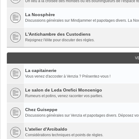
Un lieu à la croisée des mondes où les bourlingueurs de l'espace fon
La Noosphère
Discussions générales sur Mindjammer et papotages divers. La Noo
L'Antichambre des Custodiens
Rejoignez l'élite pour discuter des règles.
V
La capitainerie
Vous venez d'accoster à Venzia ? Présentez-vous !
Le salon de Leda Orefici Moncenigo
Rumeurs et potins, venez raconter vos parties.
Chez Guiseppe
Discussions générales sur Venzia et papotages divers. Déposez vos 
L'atelier d'Arcibaldo
Considérations techniques et points de règles.