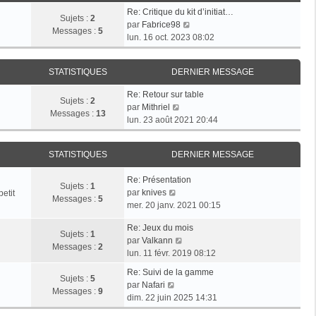
e
s
r
Re: Critique du kit d’initiat…
d
Sujets :
2
a
m
V
par
Fabrice98
e
Messages :
5
g
e
o
lun. 16 oct. 2023 08:02
r
e
s
i
n
s
r
i
a
STATISTIQUES
DERNIER MESSAGE
l
e
g
e
r
Re: Retour sur table
e
d
Sujets :
2
V
m
par
Mithriel
e
Messages :
13
o
e
lun. 23 août 2021 20:44
r
i
s
n
r
s
i
STATISTIQUES
DERNIER MESSAGE
l
a
e
e
g
r
Re: Présentation
d
e
Sujets :
1
m
V
par
knives
etit
e
Messages :
5
e
o
mer. 20 janv. 2021 00:15
r
s
i
n
s
Re: Jeux du mois
r
i
Sujets :
1
V
a
par
Valkann
l
e
Messages :
2
o
g
lun. 11 févr. 2019 08:12
e
r
i
e
d
m
Re: Suivi de la gamme
r
Sujets :
5
e
V
e
par
Nafari
l
Messages :
9
r
o
s
dim. 22 juin 2025 14:31
e
n
i
s
d