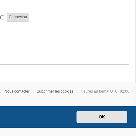
a
e
g
s
e
s
i
a
g
e
Nous contacter
Supprimer les cookies
Heures au format
UTC+02:00
OK