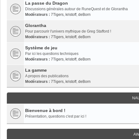
La passe du Dragon
Discussions générales autour de RuneQuest et de Glorantha
Modérateurs :
7Tigers
,
kristoff
,
deBorn
Glorantha
Pour parcourir l'univers mythique de Greg Stafford !
Modérateurs :
7Tigers
,
kristoff
,
deBorn
Système de jeu
Par ici les questions techniques
Modérateurs :
7Tigers
,
kristoff
,
deBorn
La gamme
A propos des publications
Modérateurs :
7Tigers
,
kristoff
,
deBorn
NA
Bienvenue à bord !
Présentation, questions c'est par ici !
AW