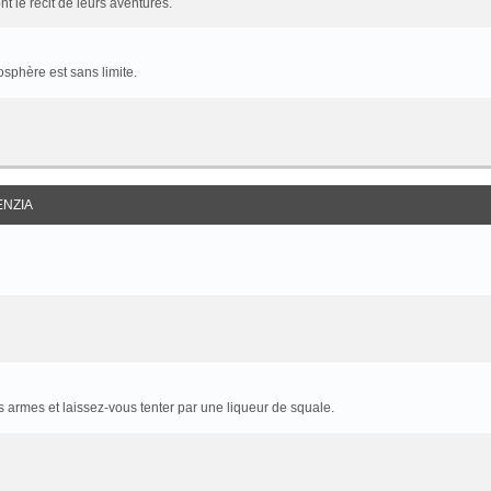
t le récit de leurs aventures.
sphère est sans limite.
ENZIA
armes et laissez-vous tenter par une liqueur de squale.