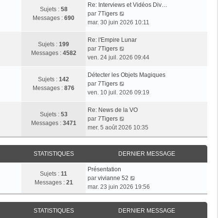
Re: Interviews et Vidéos Div…
Sujets :
58
V
par
7Tigers
Messages :
690
o
mar. 30 juin 2026 10:11
i
r
Re: l'Empire Lunar
Sujets :
199
l
V
par
7Tigers
Messages :
4582
e
o
ven. 24 juil. 2026 09:44
d
i
e
r
Détecter les Objets Magiques
Sujets :
142
r
l
V
par
7Tigers
Messages :
876
n
e
o
ven. 10 juil. 2026 09:19
i
d
i
e
e
r
Re: News de la VO
Sujets :
53
r
r
l
V
par
7Tigers
Messages :
3471
m
n
e
o
mer. 5 août 2026 10:35
e
i
d
i
s
e
e
r
s
r
r
l
STATISTIQUES
DERNIER MESSAGE
a
m
n
e
Présentation
g
e
i
d
Sujets :
11
V
par
vivianne 52
e
s
e
e
Messages :
21
o
mar. 23 juin 2026 19:56
s
r
r
i
a
m
n
r
g
e
i
STATISTIQUES
DERNIER MESSAGE
l
e
s
e