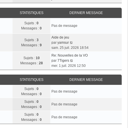
r
e
n
e
i
m
d
i
r
e
e
STATISTIQUES
DERNIER MESSAGE
e
l
s
r
r
e
s
n
Sujets :
0
m
d
Pas de message
a
i
Messages :
0
e
e
g
e
s
r
e
r
Aide de jeu
s
n
Sujets :
3
V
m
par
yamsur
a
i
Messages :
9
o
e
sam. 25 juil. 2026 18:54
g
e
i
s
e
r
Re: Nouvelles de la VO
r
s
Sujets :
10
V
m
par
7Tigers
l
a
Messages :
28
o
e
mer. 1 juil. 2026 12:50
e
g
i
s
d
e
r
s
e
STATISTIQUES
DERNIER MESSAGE
l
a
r
e
g
n
Sujets :
0
d
e
Pas de message
i
Messages :
0
e
e
r
Sujets :
0
r
Pas de message
n
Messages :
0
m
i
e
Sujets :
0
e
Pas de message
s
Messages :
0
r
s
m