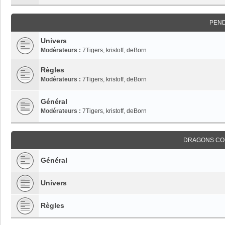
PEN
Univers
Modérateurs :
7Tigers
,
kristoff
,
deBorn
Règles
Modérateurs :
7Tigers
,
kristoff
,
deBorn
Général
Modérateurs :
7Tigers
,
kristoff
,
deBorn
DRAGONS CO
Général
Univers
Règles