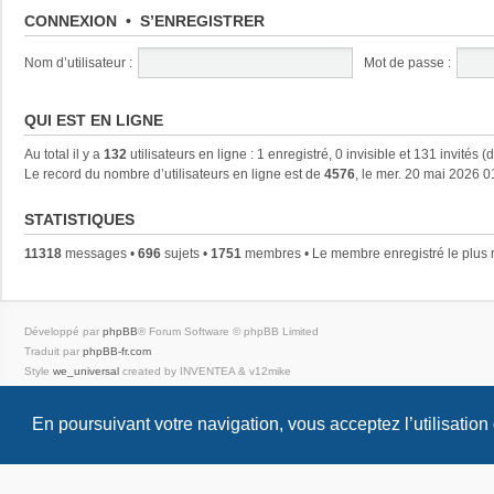
CONNEXION
•
S’ENREGISTRER
Nom d’utilisateur :
Mot de passe :
QUI EST EN LIGNE
Au total il y a
132
utilisateurs en ligne : 1 enregistré, 0 invisible et 131 invités 
Le record du nombre d’utilisateurs en ligne est de
4576
, le mer. 20 mai 2026 0
STATISTIQUES
11318
messages •
696
sujets •
1751
membres • Le membre enregistré le plus 
Développé par
phpBB
® Forum Software © phpBB Limited
Traduit par
phpBB-fr.com
Style
we_universal
created by INVENTEA & v12mike
Confidentialité
|
Conditions
En poursuivant votre navigation, vous acceptez l’utilisation