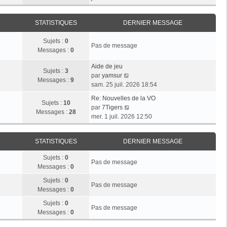
r
e
n
e
i
m
d
i
r
e
e
STATISTIQUES
DERNIER MESSAGE
e
l
s
r
r
e
s
n
Sujets :
0
m
d
Pas de message
a
i
Messages :
0
e
e
g
e
s
r
e
r
Aide de jeu
s
n
Sujets :
3
V
m
par
yamsur
a
i
Messages :
9
o
e
sam. 25 juil. 2026 18:54
g
e
i
s
e
r
Re: Nouvelles de la VO
r
s
Sujets :
10
V
m
par
7Tigers
l
a
Messages :
28
o
e
mer. 1 juil. 2026 12:50
e
g
i
s
d
e
r
s
e
STATISTIQUES
DERNIER MESSAGE
l
a
r
e
g
n
Sujets :
0
d
e
Pas de message
i
Messages :
0
e
e
r
Sujets :
0
r
Pas de message
n
Messages :
0
m
i
e
Sujets :
0
e
Pas de message
s
Messages :
0
r
s
m