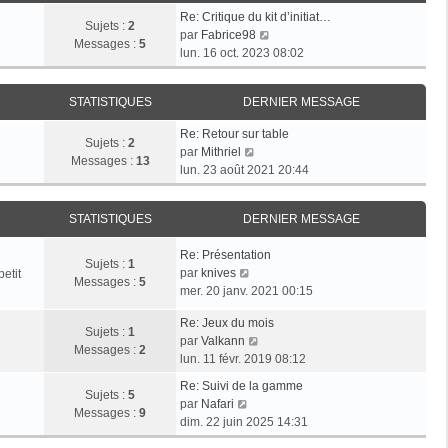
e
s
r
Re: Critique du kit d’initiat…
d
Sujets :
2
a
m
V
par
Fabrice98
e
Messages :
5
g
e
o
lun. 16 oct. 2023 08:02
r
e
s
i
n
s
r
i
a
STATISTIQUES
DERNIER MESSAGE
l
e
g
e
r
Re: Retour sur table
e
d
Sujets :
2
V
m
par
Mithriel
e
Messages :
13
o
e
lun. 23 août 2021 20:44
r
i
s
n
r
s
i
STATISTIQUES
DERNIER MESSAGE
l
a
e
e
g
r
Re: Présentation
d
e
Sujets :
1
m
V
par
knives
etit
e
Messages :
5
e
o
mer. 20 janv. 2021 00:15
r
s
i
n
s
Re: Jeux du mois
r
i
Sujets :
1
V
a
par
Valkann
l
e
Messages :
2
o
g
lun. 11 févr. 2019 08:12
e
r
i
e
d
m
Re: Suivi de la gamme
r
Sujets :
5
e
V
e
par
Nafari
l
Messages :
9
r
o
s
dim. 22 juin 2025 14:31
e
n
i
s
d