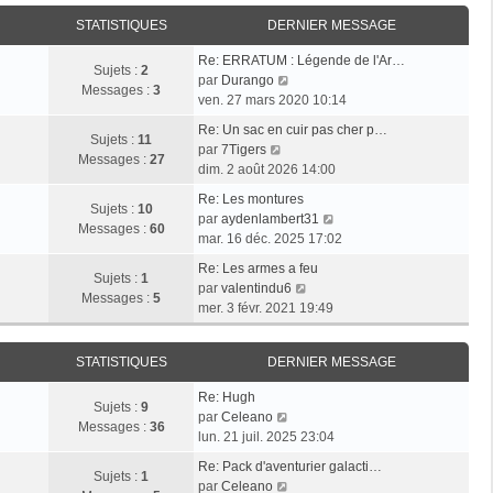
i
r
a
e
e
STATISTIQUES
DERNIER MESSAGE
l
g
r
r
e
e
n
Re: ERRATUM : Légende de l'Ar…
m
d
Sujets :
2
i
V
par
Durango
e
e
Messages :
3
e
o
ven. 27 mars 2020 10:14
s
r
r
i
s
n
Re: Un sac en cuir pas cher p…
m
r
Sujets :
11
a
i
V
par
7Tigers
e
l
Messages :
27
g
e
o
dim. 2 août 2026 14:00
s
e
e
r
i
s
d
Re: Les montures
m
r
Sujets :
10
a
e
V
par
aydenlambert31
e
l
Messages :
60
g
r
o
mar. 16 déc. 2025 17:02
s
e
e
n
i
s
d
Re: Les armes a feu
i
r
Sujets :
1
a
e
V
par
valentindu6
e
l
Messages :
5
g
r
o
mer. 3 févr. 2021 19:49
r
e
e
n
i
m
d
i
r
e
e
STATISTIQUES
DERNIER MESSAGE
e
l
s
r
r
e
s
n
Re: Hugh
m
d
Sujets :
9
V
a
i
par
Celeano
e
e
Messages :
36
o
g
e
lun. 21 juil. 2025 23:04
s
r
i
e
r
s
n
Re: Pack d'aventurier galacti…
r
m
Sujets :
1
a
V
i
par
Celeano