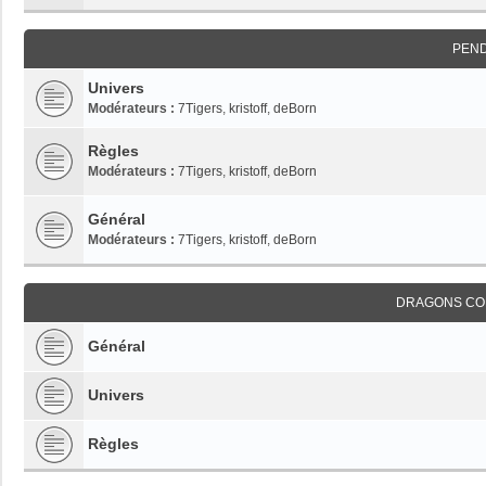
PEN
Univers
Modérateurs :
7Tigers
,
kristoff
,
deBorn
Règles
Modérateurs :
7Tigers
,
kristoff
,
deBorn
Général
Modérateurs :
7Tigers
,
kristoff
,
deBorn
DRAGONS CO
Général
Univers
Règles