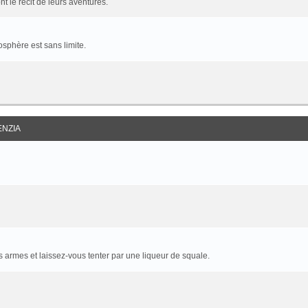
t le récit de leurs aventures.
sphère est sans limite.
ENZIA
armes et laissez-vous tenter par une liqueur de squale.