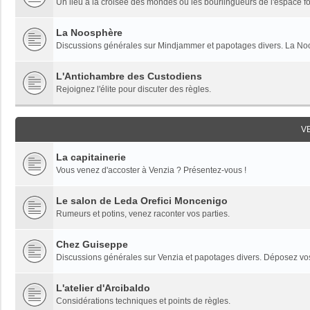
Un lieu à la croisée des mondes où les bourlingueurs de l'espace fon
La Noosphère
Discussions générales sur Mindjammer et papotages divers. La Noo
L'Antichambre des Custodiens
Rejoignez l'élite pour discuter des règles.
V
La capitainerie
Vous venez d'accoster à Venzia ? Présentez-vous !
Le salon de Leda Orefici Moncenigo
Rumeurs et potins, venez raconter vos parties.
Chez Guiseppe
Discussions générales sur Venzia et papotages divers. Déposez vos 
L'atelier d'Arcibaldo
Considérations techniques et points de règles.