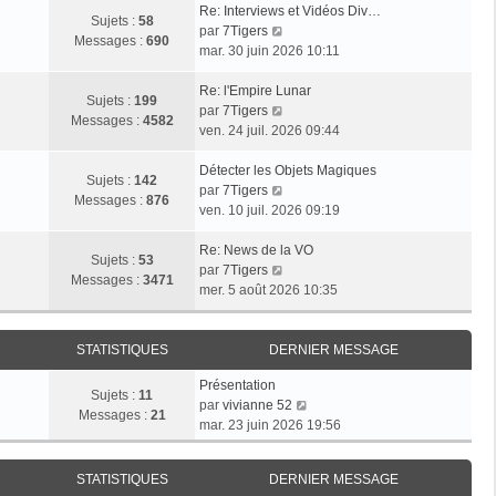
Re: Interviews et Vidéos Div…
Sujets :
58
V
par
7Tigers
Messages :
690
o
mar. 30 juin 2026 10:11
i
r
Re: l'Empire Lunar
Sujets :
199
l
V
par
7Tigers
Messages :
4582
e
o
ven. 24 juil. 2026 09:44
d
i
e
r
Détecter les Objets Magiques
Sujets :
142
r
l
V
par
7Tigers
Messages :
876
n
e
o
ven. 10 juil. 2026 09:19
i
d
i
e
e
r
Re: News de la VO
Sujets :
53
r
r
l
V
par
7Tigers
Messages :
3471
m
n
e
o
mer. 5 août 2026 10:35
e
i
d
i
s
e
e
r
s
r
r
l
STATISTIQUES
DERNIER MESSAGE
a
m
n
e
Présentation
g
e
i
d
Sujets :
11
V
par
vivianne 52
e
s
e
e
Messages :
21
o
mar. 23 juin 2026 19:56
s
r
r
i
a
m
n
r
g
e
i
STATISTIQUES
DERNIER MESSAGE
l
e
s
e