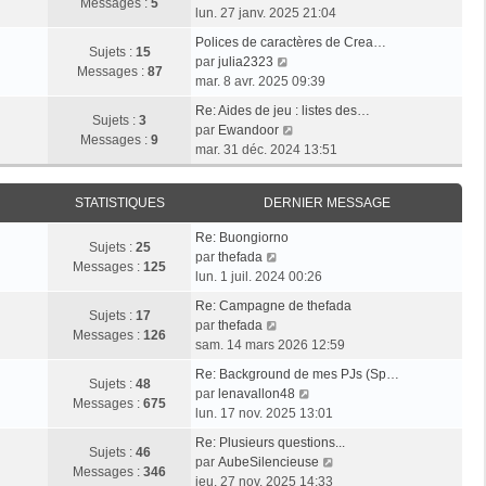
l
e
Messages :
5
g
o
e
lun. 27 janv. 2025 21:04
e
s
e
i
r
d
s
Polices de caractères de Crea…
r
m
Sujets :
15
e
V
a
par
julia2323
l
e
Messages :
87
r
o
g
mar. 8 avr. 2025 09:39
e
s
n
i
e
d
s
Re: Aides de jeu : listes des…
i
r
Sujets :
3
e
V
a
par
Ewandoor
e
l
Messages :
9
r
o
g
mar. 31 déc. 2024 13:51
r
e
n
i
e
m
d
i
r
e
e
STATISTIQUES
DERNIER MESSAGE
e
l
s
r
r
e
s
n
Re: Buongiorno
m
d
Sujets :
25
V
a
i
par
thefada
e
e
Messages :
125
o
g
e
lun. 1 juil. 2024 00:26
s
r
i
e
r
s
n
Re: Campagne de thefada
r
m
Sujets :
17
V
a
i
par
thefada
l
e
Messages :
126
o
g
e
sam. 14 mars 2026 12:59
e
s
i
e
r
d
s
Re: Background de mes PJs (Sp…
r
m
Sujets :
48
e
a
V
par
lenavallon48
l
e
Messages :
675
r
g
o
lun. 17 nov. 2025 13:01
e
s
n
e
i
d
s
Re: Plusieurs questions...
i
r
Sujets :
46
e
a
V
par
AubeSilencieuse
e
l
Messages :
346
r
g
o
jeu. 27 nov. 2025 14:33