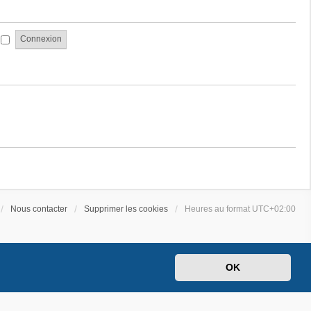
a
e
g
s
e
s
i
a
g
e
Nous contacter
Supprimer les cookies
Heures au format
UTC+02:00
OK