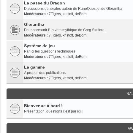
La passe du Dragon
Discussions générales autour de RuneQuest et de Glorantha
Modérateurs :
7Tigers
,
kristoff
,
deBorn
Glorantha
Pour parcourir l'univers mythique de Greg Stafford !
Modérateurs :
7Tigers
,
kristoff
,
deBorn
Système de jeu
Par ici les questions techniques
Modérateurs :
7Tigers
,
kristoff
,
deBorn
La gamme
A propos des publications
Modérateurs :
7Tigers
,
kristoff
,
deBorn
NA
Bienvenue à bord !
Présentation, questions c'est par ici !
AW