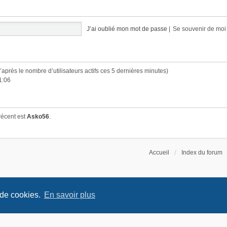
J’ai oublié mon mot de passe
|
Se souvenir de mo
(d’après le nombre d’utilisateurs actifs ces 5 dernières minutes)
1:06
récent est
Asko56
.
Accueil
Index du forum
 de cookies.
En savoir plus