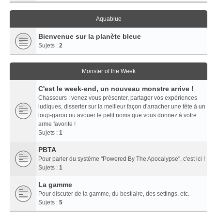
Aquablue
Bienvenue sur la planète bleue
Sujets :
2
Monster of the Week
C'est le week-end, un nouveau monstre arrive !
Chasseurs : venez vous présenter, partager vos expériences
ludiques, disserter sur la meilleur façon d'arracher une tête à un
loup-garou ou avouer le petit noms que vous donnez à votre
arme favorite !
Sujets :
1
PBTA
Pour parler du système "Powered By The Apocalypse", c'est ici !
Sujets :
1
La gamme
Pour discuter de la gamme, du bestiaire, des settings, etc.
Sujets :
5