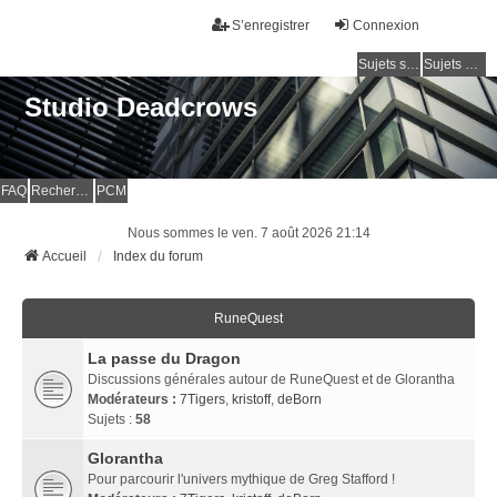
S’enregistrer
Connexion
Sujets sans réponse
Sujets actifs
Studio Deadcrows
FAQ
Rechercher
PCM
Nous sommes le ven. 7 août 2026 21:14
Accueil
Index du forum
RuneQuest
La passe du Dragon
Discussions générales autour de RuneQuest et de Glorantha
Modérateurs :
7Tigers
,
kristoff
,
deBorn
Sujets :
58
Glorantha
Pour parcourir l'univers mythique de Greg Stafford !