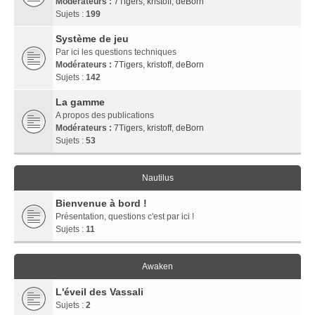
Modérateurs :
7Tigers
,
kristoff
,
deBorn
Sujets :
199
Système de jeu
Par ici les questions techniques
Modérateurs :
7Tigers
,
kristoff
,
deBorn
Sujets :
142
La gamme
A propos des publications
Modérateurs :
7Tigers
,
kristoff
,
deBorn
Sujets :
53
Nautilus
Bienvenue à bord !
Présentation, questions c'est par ici !
Sujets :
11
Awaken
L'éveil des Vassali
Sujets :
2