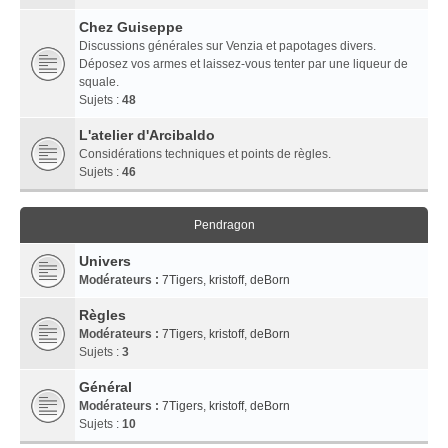
Chez Guiseppe
Discussions générales sur Venzia et papotages divers.
Déposez vos armes et laissez-vous tenter par une liqueur de
squale.
Sujets :
48
L'atelier d'Arcibaldo
Considérations techniques et points de règles.
Sujets :
46
Pendragon
Univers
Modérateurs :
7Tigers
,
kristoff
,
deBorn
Règles
Modérateurs :
7Tigers
,
kristoff
,
deBorn
Sujets :
3
Général
Modérateurs :
7Tigers
,
kristoff
,
deBorn
Sujets :
10