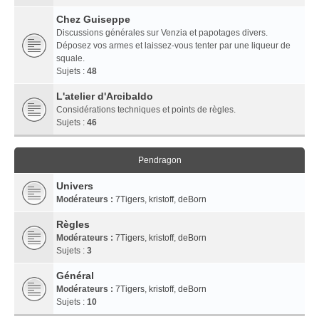
Chez Guiseppe
Discussions générales sur Venzia et papotages divers.
Déposez vos armes et laissez-vous tenter par une liqueur de
squale.
Sujets :
48
L'atelier d'Arcibaldo
Considérations techniques et points de règles.
Sujets :
46
Pendragon
Univers
Modérateurs :
7Tigers
,
kristoff
,
deBorn
Règles
Modérateurs :
7Tigers
,
kristoff
,
deBorn
Sujets :
3
Général
Modérateurs :
7Tigers
,
kristoff
,
deBorn
Sujets :
10