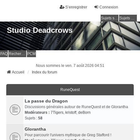
S’enregistrer
Connexion
Sujets sans réponse
Sujets actifs
Studio Deadcrows
FAQ
Rechercher
PCM
Nous sommes le ven. 7 août 2026 04:51
Accueil
Index du forum
RuneQuest
La passe du Dragon
Discussions générales autour de RuneQuest et de Glorantha
Modérateurs :
7Tigers
,
kristoff
,
deBorn
Sujets :
58
Glorantha
Pour parcourir l'univers mythique de Greg Stafford !