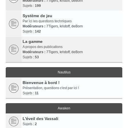
Modérateurs :
7Tigers
,
kristoff
,
deBorn
Sujets :
199
Système de jeu
Par ici les questions techniques
Modérateurs :
7Tigers
,
kristoff
,
deBorn
Sujets :
142
La gamme
A propos des publications
Modérateurs :
7Tigers
,
kristoff
,
deBorn
Sujets :
53
Nautilus
Bienvenue à bord !
Présentation, questions c'est par ici !
Sujets :
11
Awaken
L'éveil des Vassali
Sujets :
2