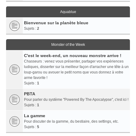
Aquablue
Bienvenue sur la planète bleue
Sujets :
2
Monster of the Week
C'est le week-end, un nouveau monstre arrive !
Chasseurs : venez vous présenter, partager vos expériences
ludiques, disserter sur la meilleur façon d'arracher une tête à un
loup-garou ou avouer le petit noms que vous donnez à votre
arme favorite !
Sujets :
1
PBTA
Pour parler du système "Powered By The Apocalypse", c'est ici !
Sujets :
1
La gamme
Pour discuter de la gamme, du bestiaire, des settings, etc.
Sujets :
5