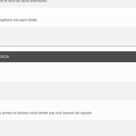
t le récit de leurs aventures.
sphère est sans limite.
ENZIA
armes et laissez-vous tenter par une liqueur de squale.