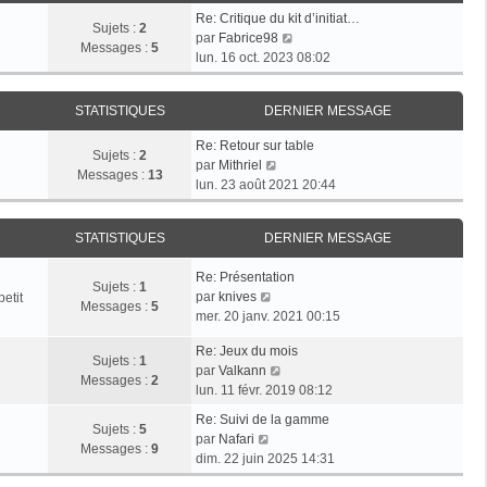
e
s
r
Re: Critique du kit d’initiat…
d
Sujets :
2
a
m
V
par
Fabrice98
e
Messages :
5
g
e
o
lun. 16 oct. 2023 08:02
r
e
s
i
n
s
r
i
a
STATISTIQUES
DERNIER MESSAGE
l
e
g
e
r
Re: Retour sur table
e
d
Sujets :
2
V
m
par
Mithriel
e
Messages :
13
o
e
lun. 23 août 2021 20:44
r
i
s
n
r
s
i
STATISTIQUES
DERNIER MESSAGE
l
a
e
e
g
r
Re: Présentation
d
e
Sujets :
1
m
V
par
knives
etit
e
Messages :
5
e
o
mer. 20 janv. 2021 00:15
r
s
i
n
s
Re: Jeux du mois
r
i
Sujets :
1
V
a
par
Valkann
l
e
Messages :
2
o
g
lun. 11 févr. 2019 08:12
e
r
i
e
d
m
Re: Suivi de la gamme
r
Sujets :
5
e
V
e
par
Nafari
l
Messages :
9
r
o
s
dim. 22 juin 2025 14:31
e
n
i
s
d