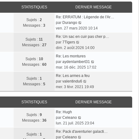
i
r
a
e
e
STATISTIQUES
DERNIER MESSAGE
l
g
r
r
e
e
n
Re: ERRATUM : Légende de l'Ar…
m
d
Sujets :
2
i
V
par
Durango
e
e
Messages :
3
e
o
ven. 27 mars 2020 10:14
s
r
r
i
s
n
Re: Un sac en cuir pas cher p…
m
r
Sujets :
11
a
i
V
par
7Tigers
e
l
Messages :
27
g
e
o
dim. 2 août 2026 14:00
s
e
e
r
i
s
d
Re: Les montures
m
r
Sujets :
10
a
e
V
par
aydenlambert31
e
l
Messages :
60
g
r
o
mar. 16 déc. 2025 17:02
s
e
e
n
i
s
d
Re: Les armes a feu
i
r
Sujets :
1
a
e
V
par
valentindu6
e
l
Messages :
5
g
r
o
mer. 3 févr. 2021 19:49
r
e
e
n
i
m
d
i
r
e
e
STATISTIQUES
DERNIER MESSAGE
e
l
s
r
r
e
s
n
Re: Hugh
m
d
Sujets :
9
V
a
i
par
Celeano
e
e
Messages :
36
o
g
e
lun. 21 juil. 2025 23:04
s
r
i
e
r
s
n
Re: Pack d'aventurier galacti…
r
m
Sujets :
1
a
V
i
par
Celeano