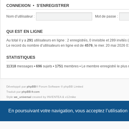
CONNEXION
•
S’ENREGISTRER
Nom d’utilisateur :
Mot de passe :
QUI EST EN LIGNE
Au total il y a
291
utilisateurs en ligne : 2 enregistrés, 0 invisible et 289 invités
Le record du nombre d’utilisateurs en ligne est de
4576
, le mer. 20 mai 2026 0
STATISTIQUES
11318
messages •
696
sujets •
1751
membres • Le membre enregistré le plus 
Développé par
phpBB
® Forum Software © phpBB Limited
Traduit par
phpBB-fr.com
Style
we_universal
created by INVENTEA & v12mike
Confidentialité
|
Conditions
En poursuivant votre navigation, vous acceptez l’utilisation