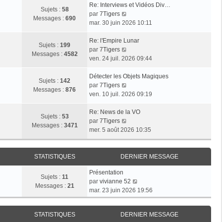
Re: Interviews et Vidéos Div…
Sujets :
58
V
par
7Tigers
Messages :
690
o
mar. 30 juin 2026 10:11
i
r
Re: l'Empire Lunar
Sujets :
199
l
V
par
7Tigers
Messages :
4582
e
o
ven. 24 juil. 2026 09:44
d
i
e
r
Détecter les Objets Magiques
Sujets :
142
r
l
V
par
7Tigers
Messages :
876
n
e
o
ven. 10 juil. 2026 09:19
i
d
i
e
e
r
Re: News de la VO
Sujets :
53
r
r
l
V
par
7Tigers
Messages :
3471
m
n
e
o
mer. 5 août 2026 10:35
e
i
d
i
s
e
e
r
s
r
r
l
STATISTIQUES
DERNIER MESSAGE
a
m
n
e
Présentation
g
e
i
d
Sujets :
11
V
par
vivianne 52
e
s
e
e
Messages :
21
o
mar. 23 juin 2026 19:56
s
r
r
i
a
m
n
r
g
e
i
STATISTIQUES
DERNIER MESSAGE
l
e
s
e