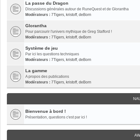
La passe du Dragon
Discussions générales autour de RuneQuest et de Glorantha
Modérateurs :
7Tigers
,
kristoff
,
deBorn
Glorantha
Pour parcourir l'univers mythique de Greg Stafford !
Modérateurs :
7Tigers
,
kristoff
,
deBorn
Système de jeu
Par ici les questions techniques
Modérateurs :
7Tigers
,
kristoff
,
deBorn
La gamme
A propos des publications
Modérateurs :
7Tigers
,
kristoff
,
deBorn
NA
Bienvenue à bord !
Présentation, questions c'est par ici !
AW