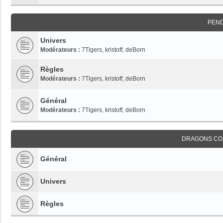
PEN
Univers
Modérateurs :
7Tigers
,
kristoff
,
deBorn
Règles
Modérateurs :
7Tigers
,
kristoff
,
deBorn
Général
Modérateurs :
7Tigers
,
kristoff
,
deBorn
DRAGONS CO
Général
Univers
Règles