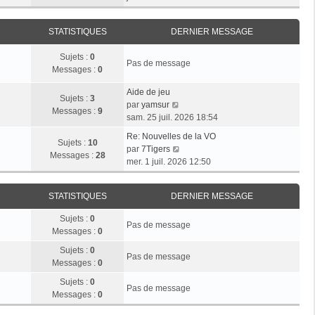
r
e
n
e
i
m
d
i
r
e
e
STATISTIQUES
DERNIER MESSAGE
e
l
s
r
r
e
s
n
Sujets :
0
m
d
Pas de message
a
i
Messages :
0
e
e
g
e
s
r
e
r
Aide de jeu
s
n
Sujets :
3
V
m
par
yamsur
a
i
Messages :
9
o
e
sam. 25 juil. 2026 18:54
g
e
i
s
e
r
Re: Nouvelles de la VO
r
s
Sujets :
10
V
m
par
7Tigers
l
a
Messages :
28
o
e
mer. 1 juil. 2026 12:50
e
g
i
s
d
e
r
s
e
STATISTIQUES
DERNIER MESSAGE
l
a
r
e
g
n
Sujets :
0
d
e
Pas de message
i
Messages :
0
e
e
r
Sujets :
0
r
Pas de message
n
Messages :
0
m
i
e
Sujets :
0
e
Pas de message
s
Messages :
0
r
s
m