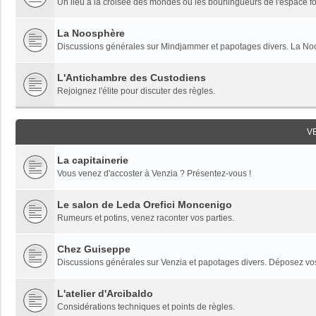
Un lieu à la croisée des mondes où les bourlingueurs de l'espace fon
La Noosphère
Discussions générales sur Mindjammer et papotages divers. La Noo
L'Antichambre des Custodiens
Rejoignez l'élite pour discuter des règles.
V
La capitainerie
Vous venez d'accoster à Venzia ? Présentez-vous !
Le salon de Leda Orefici Moncenigo
Rumeurs et potins, venez raconter vos parties.
Chez Guiseppe
Discussions générales sur Venzia et papotages divers. Déposez vos 
L'atelier d'Arcibaldo
Considérations techniques et points de règles.