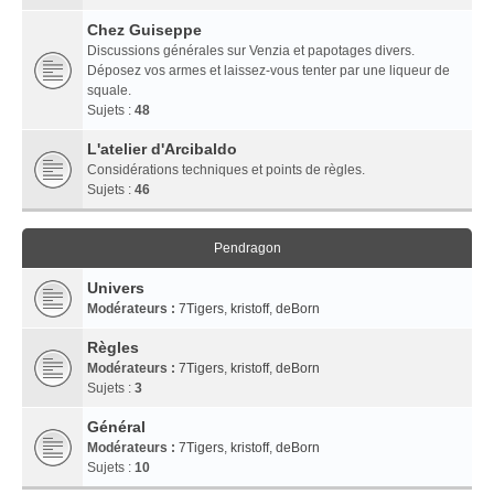
Chez Guiseppe
Discussions générales sur Venzia et papotages divers.
Déposez vos armes et laissez-vous tenter par une liqueur de
squale.
Sujets :
48
L'atelier d'Arcibaldo
Considérations techniques et points de règles.
Sujets :
46
Pendragon
Univers
Modérateurs :
7Tigers
,
kristoff
,
deBorn
Règles
Modérateurs :
7Tigers
,
kristoff
,
deBorn
Sujets :
3
Général
Modérateurs :
7Tigers
,
kristoff
,
deBorn
Sujets :
10