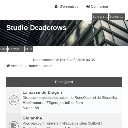
S’enregistrer
Connexion
Sujets sans réponse
Sujets actifs
Studio Deadcrows
FAQ
Rechercher
PCM
Nous sommes le jeu. 6 août 2026 04:35
Accueil
Index du forum
RuneQuest
La passe du Dragon
Discussions générales autour de RuneQuest et de Glorantha
Modérateurs :
7Tigers
,
kristoff
,
deBorn
Sujets :
58
Glorantha
Pour parcourir l'univers mythique de Greg Stafford !