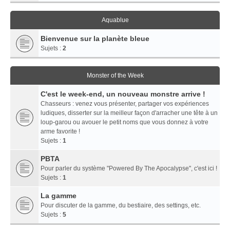
Aquablue
Bienvenue sur la planète bleue
Sujets :
2
Monster of the Week
C'est le week-end, un nouveau monstre arrive !
Chasseurs : venez vous présenter, partager vos expériences
ludiques, disserter sur la meilleur façon d'arracher une tête à un
loup-garou ou avouer le petit noms que vous donnez à votre
arme favorite !
Sujets :
1
PBTA
Pour parler du système "Powered By The Apocalypse", c'est ici !
Sujets :
1
La gamme
Pour discuter de la gamme, du bestiaire, des settings, etc.
Sujets :
5