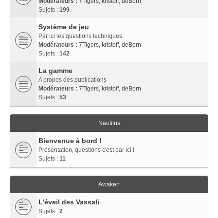
Modérateurs :
7Tigers
,
kristoff
,
deBorn
Sujets :
199
Système de jeu
Par ici les questions techniques
Modérateurs :
7Tigers
,
kristoff
,
deBorn
Sujets :
142
La gamme
A propos des publications
Modérateurs :
7Tigers
,
kristoff
,
deBorn
Sujets :
53
Nautilus
Bienvenue à bord !
Présentation, questions c'est par ici !
Sujets :
11
Awaken
L'éveil des Vassali
Sujets :
2