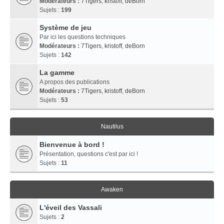
Modérateurs :
7Tigers
,
kristoff
,
deBorn
Sujets :
199
Système de jeu
Par ici les questions techniques
Modérateurs :
7Tigers
,
kristoff
,
deBorn
Sujets :
142
La gamme
A propos des publications
Modérateurs :
7Tigers
,
kristoff
,
deBorn
Sujets :
53
Nautilus
Bienvenue à bord !
Présentation, questions c'est par ici !
Sujets :
11
Awaken
L'éveil des Vassali
Sujets :
2