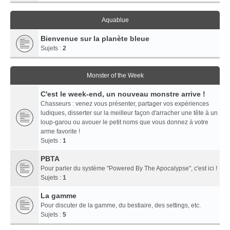
Aquablue
Bienvenue sur la planète bleue
Sujets :
2
Monster of the Week
C'est le week-end, un nouveau monstre arrive !
Chasseurs : venez vous présenter, partager vos expériences
ludiques, disserter sur la meilleur façon d'arracher une tête à un
loup-garou ou avouer le petit noms que vous donnez à votre
arme favorite !
Sujets :
1
PBTA
Pour parler du système "Powered By The Apocalypse", c'est ici !
Sujets :
1
La gamme
Pour discuter de la gamme, du bestiaire, des settings, etc.
Sujets :
5