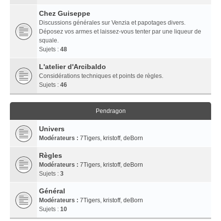
Chez Guiseppe
Discussions générales sur Venzia et papotages divers.
Déposez vos armes et laissez-vous tenter par une liqueur de
squale.
Sujets :
48
L'atelier d'Arcibaldo
Considérations techniques et points de règles.
Sujets :
46
Pendragon
Univers
Modérateurs :
7Tigers
,
kristoff
,
deBorn
Règles
Modérateurs :
7Tigers
,
kristoff
,
deBorn
Sujets :
3
Général
Modérateurs :
7Tigers
,
kristoff
,
deBorn
Sujets :
10