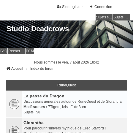
S’enregistrer
Connexion
Sujets sans réponse
Sujets actifs
Studio Deadcrows
FAQ
Rechercher
PCM
Nous sommes le ven. 7 août 2026 18:42
Accueil
Index du forum
RuneQuest
La passe du Dragon
Discussions générales autour de RuneQuest et de Glorantha
Modérateurs :
7Tigers
,
kristoff
,
deBorn
Sujets :
58
Glorantha
Pour parcourir l'univers mythique de Greg Stafford !