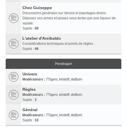
Chez Guiseppe
Discussions générales sur Venzia et papotages divers.
Déposez vos armes et laissez-vous tenter par une liqueur de
squale.
Sujets :
48
L'atelier d'Arcibaldo
Considérations techniques et points de règles.
Sujets :
46
Pendragon
Univers
Modérateurs :
7Tigers
,
kristoff
,
deBorn
Règles
Modérateurs :
7Tigers
,
kristoff
,
deBorn
Sujets :
3
Général
Modérateurs :
7Tigers
,
kristoff
,
deBorn
Sujets :
10