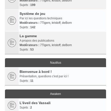
Modérateurs :
7Tigers
,
kristoff
,
deBorn
Sujets :
199
Système de jeu
Par ici les questions techniques
Modérateurs :
7Tigers
,
kristoff
,
deBorn
Sujets :
142
La gamme
A propos des publications
Modérateurs :
7Tigers
,
kristoff
,
deBorn
Sujets :
53
Nautilus
Bienvenue à bord !
Présentation, questions c'est par ici !
Sujets :
11
Awaken
L'éveil des Vassali
Sujets :
2