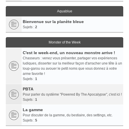
Aquablue
Bienvenue sur la planète bleue
Sujets :
2
Monster of the Week
C'est le week-end, un nouveau monstre arrive !
Chasseurs : venez vous présenter, partager vos expériences
ludiques, disserter sur la meilleur façon d'arracher une tête à un
loup-garou ou avouer le petit noms que vous donnez à votre
arme favorite !
Sujets :
1
PBTA
Pour parler du système "Powered By The Apocalypse", c'est ici !
Sujets :
1
La gamme
Pour discuter de la gamme, du bestiaire, des settings, etc.
Sujets :
5