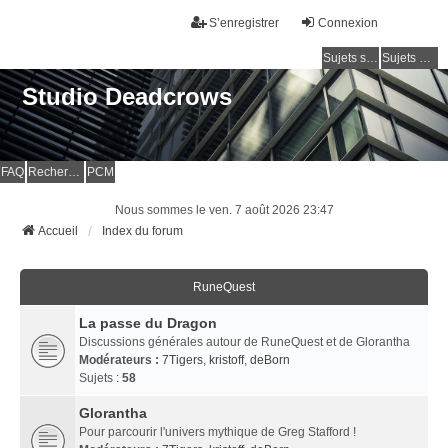
S’enregistrer
Connexion
Sujets sans réponse
Sujets actifs
Studio Deadcrows
FAQ
Rechercher
PCM
Nous sommes le ven. 7 août 2026 23:47
Accueil
Index du forum
RuneQuest
La passe du Dragon
Discussions générales autour de RuneQuest et de Glorantha
Modérateurs :
7Tigers
,
kristoff
,
deBorn
Sujets :
58
Glorantha
Pour parcourir l'univers mythique de Greg Stafford !