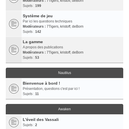
Modérateurs :
7Tigers
,
kristoff
,
deBorn
Sujets :
199
Système de jeu
Par ici les questions techniques
Modérateurs :
7Tigers
,
kristoff
,
deBorn
Sujets :
142
La gamme
A propos des publications
Modérateurs :
7Tigers
,
kristoff
,
deBorn
Sujets :
53
Nautilus
Bienvenue à bord !
Présentation, questions c'est par ici !
Sujets :
11
Awaken
L'éveil des Vassali
Sujets :
2