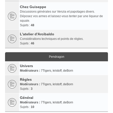
Chez Guiseppe
Discussions générales sur Venzia et papotages divers.
Déposez vos armes et laissez-vous tenter par une liqueur de
squale.
Sujets :
48
L'atelier d'Arcibaldo
Considérations techniques et points de règles.
Sujets :
46
Pendragon
Univers
Modérateurs :
7Tigers
,
kristoff
,
deBorn
Règles
Modérateurs :
7Tigers
,
kristoff
,
deBorn
Sujets :
3
Général
Modérateurs :
7Tigers
,
kristoff
,
deBorn
Sujets :
10