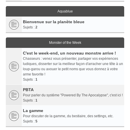
Aquablue
Bienvenue sur la planète bleue
Sujets :
2
Monster of the Week
C'est le week-end, un nouveau monstre arrive !
Chasseurs : venez vous présenter, partager vos expériences
ludiques, disserter sur la meilleur façon d'arracher une tête à un
loup-garou ou avouer le petit noms que vous donnez à votre
arme favorite !
Sujets :
1
PBTA
Pour parler du système "Powered By The Apocalypse", c'est ici !
Sujets :
1
La gamme
Pour discuter de la gamme, du bestiaire, des settings, etc.
Sujets :
5