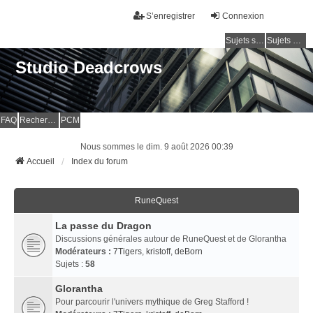
S’enregistrer
Connexion
Sujets sans réponse
Sujets actifs
Studio Deadcrows
FAQ
Rechercher
PCM
Nous sommes le dim. 9 août 2026 00:39
Accueil
Index du forum
RuneQuest
La passe du Dragon
Discussions générales autour de RuneQuest et de Glorantha
Modérateurs :
7Tigers
,
kristoff
,
deBorn
Sujets :
58
Glorantha
Pour parcourir l'univers mythique de Greg Stafford !