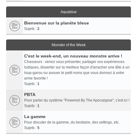
Aquablue
Bienvenue sur la planète bleue
Sujets :
2
Monster of the Week
C'est le week-end, un nouveau monstre arrive !
Chasseurs : venez vous présenter, partager vos expériences
ludiques, disserter sur la meilleur façon d'arracher une tête à un
loup-garou ou avouer le petit noms que vous donnez à votre
arme favorite !
Sujets :
1
PBTA
Pour parler du système "Powered By The Apocalypse", c'est ici !
Sujets :
1
La gamme
Pour discuter de la gamme, du bestiaire, des settings, etc.
Sujets :
5