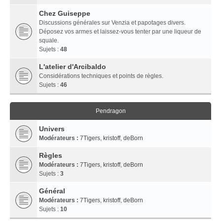
Chez Guiseppe
Discussions générales sur Venzia et papotages divers.
Déposez vos armes et laissez-vous tenter par une liqueur de
squale.
Sujets :
48
L'atelier d'Arcibaldo
Considérations techniques et points de règles.
Sujets :
46
Pendragon
Univers
Modérateurs :
7Tigers
,
kristoff
,
deBorn
Règles
Modérateurs :
7Tigers
,
kristoff
,
deBorn
Sujets :
3
Général
Modérateurs :
7Tigers
,
kristoff
,
deBorn
Sujets :
10