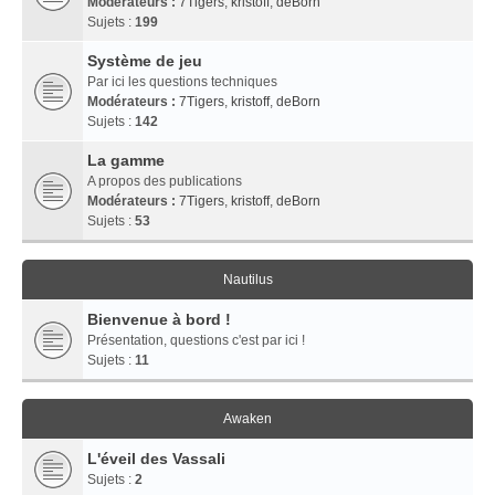
Modérateurs :
7Tigers
,
kristoff
,
deBorn
Sujets :
199
Système de jeu
Par ici les questions techniques
Modérateurs :
7Tigers
,
kristoff
,
deBorn
Sujets :
142
La gamme
A propos des publications
Modérateurs :
7Tigers
,
kristoff
,
deBorn
Sujets :
53
Nautilus
Bienvenue à bord !
Présentation, questions c'est par ici !
Sujets :
11
Awaken
L'éveil des Vassali
Sujets :
2