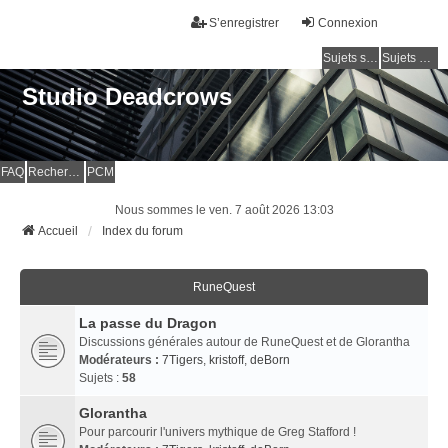
S’enregistrer
Connexion
Sujets sans réponse
Sujets actifs
Studio Deadcrows
FAQ
Rechercher
PCM
Nous sommes le ven. 7 août 2026 13:03
Accueil
Index du forum
RuneQuest
La passe du Dragon
Discussions générales autour de RuneQuest et de Glorantha
Modérateurs :
7Tigers
,
kristoff
,
deBorn
Sujets :
58
Glorantha
Pour parcourir l'univers mythique de Greg Stafford !