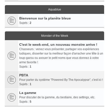
Aquablue
Bienvenue sur la planète bleue
Sujets :
2
Monster of the Week
C'est le week-end, un nouveau monstre arrive !
Chasseurs : venez vous présenter, partager vos expériences
ludiques, disserter sur la meilleur façon d'arracher une tête à un
loup-garou ou avouer le petit noms que vous donnez à votre
arme favorite !
Sujets :
1
PBTA
Pour parler du système "Powered By The Apocalypse", c'est ici !
Sujets :
1
La gamme
Pour discuter de la gamme, du bestiaire, des settings, etc.
Sujets :
5