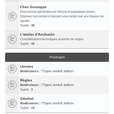
Chez Guiseppe
Discussions générales sur Venzia et papotages divers.
Déposez vos armes et laissez-vous tenter par une liqueur de
squale.
Sujets :
48
L'atelier d'Arcibaldo
Considérations techniques et points de règles.
Sujets :
46
Pendragon
Univers
Modérateurs :
7Tigers
,
kristoff
,
deBorn
Règles
Modérateurs :
7Tigers
,
kristoff
,
deBorn
Sujets :
3
Général
Modérateurs :
7Tigers
,
kristoff
,
deBorn
Sujets :
10