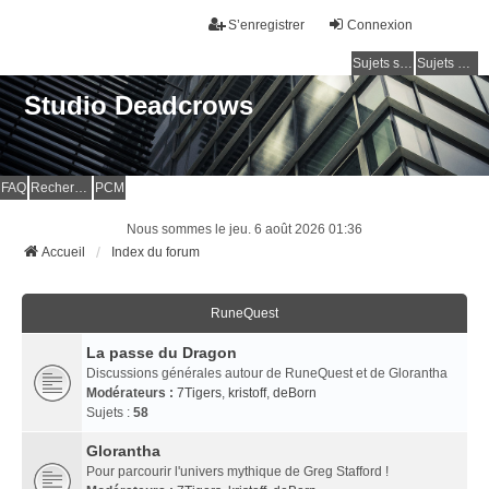
S’enregistrer
Connexion
Sujets sans réponse
Sujets actifs
Studio Deadcrows
FAQ
Rechercher
PCM
Nous sommes le jeu. 6 août 2026 01:36
Accueil
Index du forum
RuneQuest
La passe du Dragon
Discussions générales autour de RuneQuest et de Glorantha
Modérateurs :
7Tigers
,
kristoff
,
deBorn
Sujets :
58
Glorantha
Pour parcourir l'univers mythique de Greg Stafford !