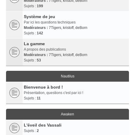
Modérateurs :
7Tigers
,
kristoff
,
deBorn
Sujets :
199
Système de jeu
Par ici les questions techniques
Modérateurs :
7Tigers
,
kristoff
,
deBorn
Sujets :
142
La gamme
A propos des publications
Modérateurs :
7Tigers
,
kristoff
,
deBorn
Sujets :
53
Nautilus
Bienvenue à bord !
Présentation, questions c'est par ici !
Sujets :
11
Awaken
L'éveil des Vassali
Sujets :
2