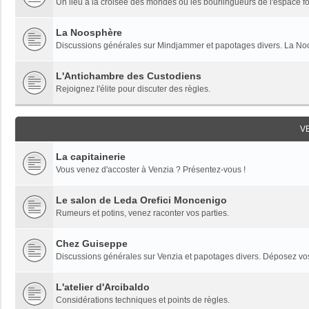
Un lieu à la croisée des mondes où les bourlingueurs de l'espace fon
La Noosphère
Discussions générales sur Mindjammer et papotages divers. La Noo
L'Antichambre des Custodiens
Rejoignez l'élite pour discuter des règles.
V
La capitainerie
Vous venez d'accoster à Venzia ? Présentez-vous !
Le salon de Leda Orefici Moncenigo
Rumeurs et potins, venez raconter vos parties.
Chez Guiseppe
Discussions générales sur Venzia et papotages divers. Déposez vos 
L'atelier d'Arcibaldo
Considérations techniques et points de règles.