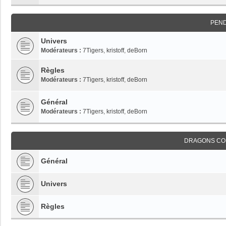
PEN
Univers
Modérateurs :
7Tigers
,
kristoff
,
deBorn
Règles
Modérateurs :
7Tigers
,
kristoff
,
deBorn
Général
Modérateurs :
7Tigers
,
kristoff
,
deBorn
DRAGONS CO
Général
Univers
Règles