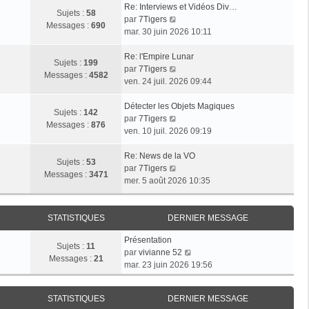
Re: Interviews et Vidéos Div…
Sujets :
58
V
par
7Tigers
Messages :
690
o
mar. 30 juin 2026 10:11
i
r
Re: l'Empire Lunar
Sujets :
199
l
V
par
7Tigers
Messages :
4582
e
o
ven. 24 juil. 2026 09:44
d
i
e
r
Détecter les Objets Magiques
Sujets :
142
r
l
V
par
7Tigers
Messages :
876
n
e
o
ven. 10 juil. 2026 09:19
i
d
i
e
e
r
Re: News de la VO
Sujets :
53
r
r
l
V
par
7Tigers
Messages :
3471
m
n
e
o
mer. 5 août 2026 10:35
e
i
d
i
s
e
e
r
s
r
r
l
STATISTIQUES
DERNIER MESSAGE
a
m
n
e
Présentation
g
e
i
d
Sujets :
11
V
par
vivianne 52
e
s
e
e
Messages :
21
o
mar. 23 juin 2026 19:56
s
r
r
i
a
m
n
r
g
e
i
STATISTIQUES
DERNIER MESSAGE
l
e
s
e