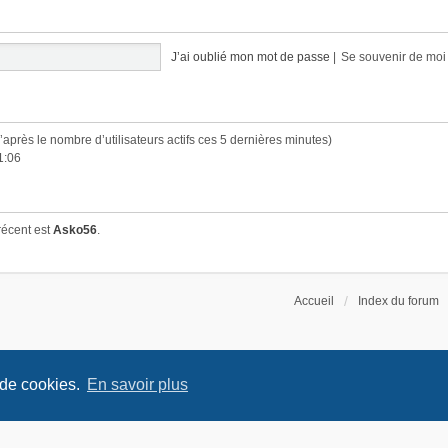
J’ai oublié mon mot de passe
|
Se souvenir de mo
(d’après le nombre d’utilisateurs actifs ces 5 dernières minutes)
1:06
récent est
Asko56
.
Accueil
Index du forum
 de cookies.
En savoir plus