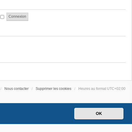
a
e
g
s
e
s
i
a
g
e
Nous contacter
Supprimer les cookies
Heures au format
UTC+02:00
OK