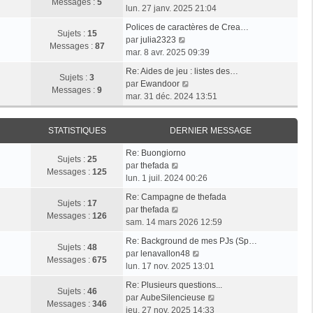
l
e
Messages :
5
g
o
e
lun. 27 janv. 2025 21:04
e
s
e
i
r
d
s
Polices de caractères de Crea…
r
m
Sujets :
15
e
V
a
par
julia2323
l
e
Messages :
87
r
o
g
mar. 8 avr. 2025 09:39
e
s
n
i
e
d
s
Re: Aides de jeu : listes des…
i
r
Sujets :
3
e
V
a
par
Ewandoor
e
l
Messages :
9
r
o
g
mar. 31 déc. 2024 13:51
r
e
n
i
e
m
d
i
r
e
e
STATISTIQUES
DERNIER MESSAGE
e
l
s
r
r
e
s
n
Re: Buongiorno
m
d
Sujets :
25
V
a
i
par
thefada
e
e
Messages :
125
o
g
e
lun. 1 juil. 2024 00:26
s
r
i
e
r
s
n
Re: Campagne de thefada
r
m
Sujets :
17
V
a
i
par
thefada
l
e
Messages :
126
o
g
e
sam. 14 mars 2026 12:59
e
s
i
e
r
d
s
Re: Background de mes PJs (Sp…
r
m
Sujets :
48
e
a
V
par
lenavallon48
l
e
Messages :
675
r
g
o
lun. 17 nov. 2025 13:01
e
s
n
e
i
d
s
Re: Plusieurs questions...
i
r
Sujets :
46
e
a
V
par
AubeSilencieuse
e
l
Messages :
346
r
g
o
jeu. 27 nov. 2025 14:33