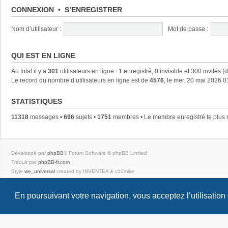
CONNEXION
•
S’ENREGISTRER
Nom d’utilisateur :
Mot de passe :
QUI EST EN LIGNE
Au total il y a
301
utilisateurs en ligne : 1 enregistré, 0 invisible et 300 invités 
Le record du nombre d’utilisateurs en ligne est de
4576
, le mer. 20 mai 2026 0
STATISTIQUES
11318
messages •
696
sujets •
1751
membres • Le membre enregistré le plus 
Développé par
phpBB
® Forum Software © phpBB Limited
Traduit par
phpBB-fr.com
Style
we_universal
created by INVENTEA & v12mike
Confidentialité
|
Conditions
En poursuivant votre navigation, vous acceptez l’utilisation