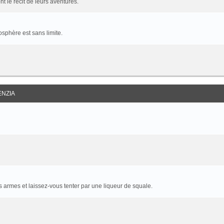
t le récit de leurs aventures.
sphère est sans limite.
ENZIA
armes et laissez-vous tenter par une liqueur de squale.