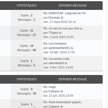
i
r
a
e
e
STATISTIQUES
DERNIER MESSAGE
l
g
r
r
e
e
n
Re: ERRATUM : Légende de l'Ar…
m
d
Sujets :
2
i
V
par
Durango
e
e
Messages :
3
e
o
ven. 27 mars 2020 10:14
s
r
r
i
s
n
Re: Un sac en cuir pas cher p…
m
r
Sujets :
11
a
i
V
par
7Tigers
e
l
Messages :
27
g
e
o
dim. 2 août 2026 14:00
s
e
e
r
i
s
d
Re: Les montures
m
r
Sujets :
10
a
e
V
par
aydenlambert31
e
l
Messages :
60
g
r
o
mar. 16 déc. 2025 17:02
s
e
e
n
i
s
d
Re: Les armes a feu
i
r
Sujets :
1
a
e
V
par
valentindu6
e
l
Messages :
5
g
r
o
mer. 3 févr. 2021 19:49
r
e
e
n
i
m
d
i
r
e
e
STATISTIQUES
DERNIER MESSAGE
e
l
s
r
r
e
s
n
Re: Hugh
m
d
Sujets :
9
V
a
i
par
Celeano
e
e
Messages :
36
o
g
e
lun. 21 juil. 2025 23:04
s
r
i
e
r
s
n
Re: Pack d'aventurier galacti…
r
m
Sujets :
1
a
V
i
par
Celeano