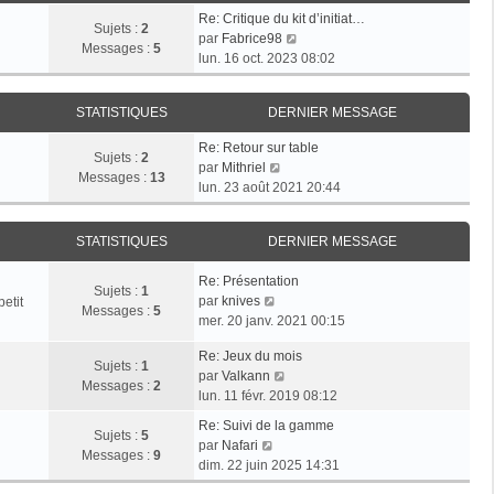
e
s
r
Re: Critique du kit d’initiat…
d
Sujets :
2
a
m
V
par
Fabrice98
e
Messages :
5
g
e
o
lun. 16 oct. 2023 08:02
r
e
s
i
n
s
r
i
a
STATISTIQUES
DERNIER MESSAGE
l
e
g
e
r
Re: Retour sur table
e
d
Sujets :
2
V
m
par
Mithriel
e
Messages :
13
o
e
lun. 23 août 2021 20:44
r
i
s
n
r
s
i
STATISTIQUES
DERNIER MESSAGE
l
a
e
e
g
r
Re: Présentation
d
e
Sujets :
1
m
V
par
knives
etit
e
Messages :
5
e
o
mer. 20 janv. 2021 00:15
r
s
i
n
s
Re: Jeux du mois
r
i
Sujets :
1
V
a
par
Valkann
l
e
Messages :
2
o
g
lun. 11 févr. 2019 08:12
e
r
i
e
d
m
Re: Suivi de la gamme
r
Sujets :
5
e
V
e
par
Nafari
l
Messages :
9
r
o
s
dim. 22 juin 2025 14:31
e
n
i
s
d