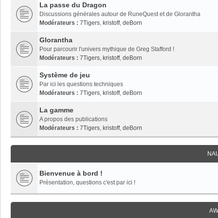
La passe du Dragon
Discussions générales autour de RuneQuest et de Glorantha
Modérateurs :
7Tigers
,
kristoff
,
deBorn
Glorantha
Pour parcourir l'univers mythique de Greg Stafford !
Modérateurs :
7Tigers
,
kristoff
,
deBorn
Système de jeu
Par ici les questions techniques
Modérateurs :
7Tigers
,
kristoff
,
deBorn
La gamme
A propos des publications
Modérateurs :
7Tigers
,
kristoff
,
deBorn
NA
Bienvenue à bord !
Présentation, questions c'est par ici !
AW