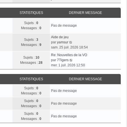
r
e
n
e
i
m
d
i
r
e
e
STATISTIQUES
DERNIER MESSAGE
e
l
s
r
r
e
s
n
Sujets :
0
m
d
Pas de message
a
i
Messages :
0
e
e
g
e
s
r
e
r
Aide de jeu
s
n
Sujets :
3
V
m
par
yamsur
a
i
Messages :
9
o
e
sam. 25 juil. 2026 18:54
g
e
i
s
e
r
Re: Nouvelles de la VO
r
s
Sujets :
10
V
m
par
7Tigers
l
a
Messages :
28
o
e
mer. 1 juil. 2026 12:50
e
g
i
s
d
e
r
s
e
STATISTIQUES
DERNIER MESSAGE
l
a
r
e
g
n
Sujets :
0
d
e
Pas de message
i
Messages :
0
e
e
r
Sujets :
0
r
Pas de message
n
Messages :
0
m
i
e
Sujets :
0
e
Pas de message
s
Messages :
0
r
s
m