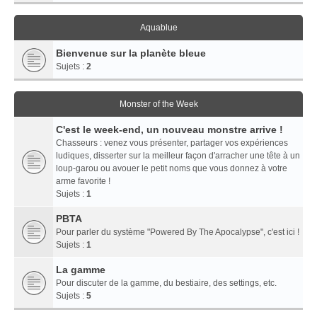
Aquablue
Bienvenue sur la planète bleue
Sujets :
2
Monster of the Week
C'est le week-end, un nouveau monstre arrive !
Chasseurs : venez vous présenter, partager vos expériences
ludiques, disserter sur la meilleur façon d'arracher une tête à un
loup-garou ou avouer le petit noms que vous donnez à votre
arme favorite !
Sujets :
1
PBTA
Pour parler du système "Powered By The Apocalypse", c'est ici !
Sujets :
1
La gamme
Pour discuter de la gamme, du bestiaire, des settings, etc.
Sujets :
5