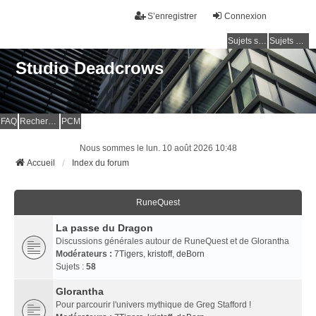
S’enregistrer
Connexion
Sujets sans réponse
Sujets actifs
Studio Deadcrows
FAQ
Rechercher
PCM
Nous sommes le lun. 10 août 2026 10:48
Accueil
Index du forum
RuneQuest
La passe du Dragon
Discussions générales autour de RuneQuest et de Glorantha
Modérateurs :
7Tigers
,
kristoff
,
deBorn
Sujets :
58
Glorantha
Pour parcourir l'univers mythique de Greg Stafford !