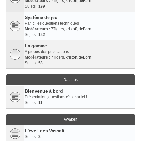
Modérateurs :
7Tigers
,
kristoff
,
deBorn
Sujets :
199
Système de jeu
Par ici les questions techniques
Modérateurs :
7Tigers
,
kristoff
,
deBorn
Sujets :
142
La gamme
A propos des publications
Modérateurs :
7Tigers
,
kristoff
,
deBorn
Sujets :
53
Nautilus
Bienvenue à bord !
Présentation, questions c'est par ici !
Sujets :
11
Awaken
L'éveil des Vassali
Sujets :
2