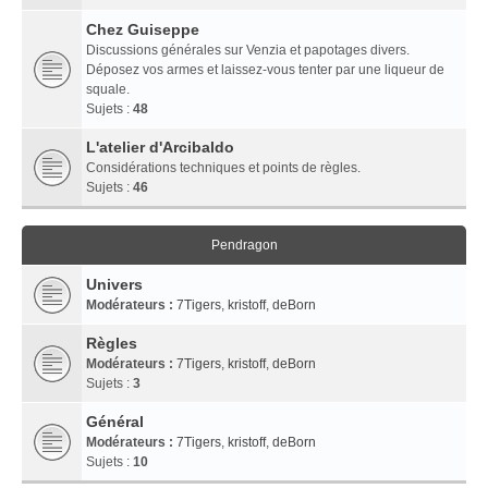
Chez Guiseppe
Discussions générales sur Venzia et papotages divers.
Déposez vos armes et laissez-vous tenter par une liqueur de
squale.
Sujets :
48
L'atelier d'Arcibaldo
Considérations techniques et points de règles.
Sujets :
46
Pendragon
Univers
Modérateurs :
7Tigers
,
kristoff
,
deBorn
Règles
Modérateurs :
7Tigers
,
kristoff
,
deBorn
Sujets :
3
Général
Modérateurs :
7Tigers
,
kristoff
,
deBorn
Sujets :
10