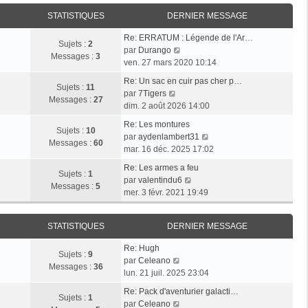
i
r
a
e
e
STATISTIQUES
DERNIER MESSAGE
l
g
r
r
e
e
n
Re: ERRATUM : Légende de l'Ar…
m
d
Sujets :
2
i
V
par
Durango
e
e
Messages :
3
e
o
ven. 27 mars 2020 10:14
s
r
r
i
s
n
Re: Un sac en cuir pas cher p…
m
r
Sujets :
11
a
i
V
par
7Tigers
e
l
Messages :
27
g
e
o
dim. 2 août 2026 14:00
s
e
e
r
i
s
d
Re: Les montures
m
r
Sujets :
10
a
e
V
par
aydenlambert31
e
l
Messages :
60
g
r
o
mar. 16 déc. 2025 17:02
s
e
e
n
i
s
d
Re: Les armes a feu
i
r
Sujets :
1
a
e
V
par
valentindu6
e
l
Messages :
5
g
r
o
mer. 3 févr. 2021 19:49
r
e
e
n
i
m
d
i
r
e
e
STATISTIQUES
DERNIER MESSAGE
e
l
s
r
r
e
s
n
Re: Hugh
m
d
Sujets :
9
V
a
i
par
Celeano
e
e
Messages :
36
o
g
e
lun. 21 juil. 2025 23:04
s
r
i
e
r
s
n
Re: Pack d'aventurier galacti…
r
m
Sujets :
1
a
V
i
par
Celeano