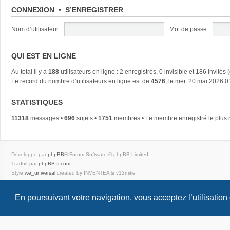
CONNEXION
•
S’ENREGISTRER
Nom d’utilisateur :
Mot de passe :
QUI EST EN LIGNE
Au total il y a
188
utilisateurs en ligne : 2 enregistrés, 0 invisible et 186 invités
Le record du nombre d’utilisateurs en ligne est de
4576
, le mer. 20 mai 2026 0
STATISTIQUES
11318
messages •
696
sujets •
1751
membres • Le membre enregistré le plus 
Développé par
phpBB
® Forum Software © phpBB Limited
Traduit par
phpBB-fr.com
Style
we_universal
created by INVENTEA & v12mike
Confidentialité
|
Conditions
En poursuivant votre navigation, vous acceptez l’utilisation