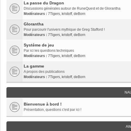
La passe du Dragon
Discussions générales autour de RuneQuest et de Glorantha
Modérateurs :
7Tigers
,
kristoff
,
deBorn
Glorantha
Pour parcourir l'univers mythique de Greg Stafford !
Modérateurs :
7Tigers
,
kristoff
,
deBorn
Système de jeu
Par ici les questions techniques
Modérateurs :
7Tigers
,
kristoff
,
deBorn
La gamme
A propos des publications
Modérateurs :
7Tigers
,
kristoff
,
deBorn
NA
Bienvenue à bord !
Présentation, questions c'est par ici !
AW