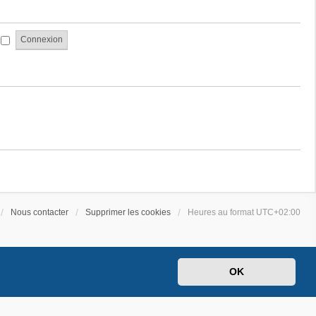
a
e
g
s
e
s
i
a
g
e
Nous contacter
Supprimer les cookies
Heures au format
UTC+02:00
OK