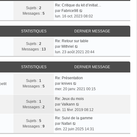
e
s
r
Re: Critique du kit d’initiat…
d
Sujets :
2
a
m
V
par
Fabrice98
e
Messages :
5
g
e
o
lun. 16 oct. 2023 08:02
r
e
s
i
n
s
r
i
a
STATISTIQUES
DERNIER MESSAGE
l
e
g
e
r
Re: Retour sur table
e
d
Sujets :
2
V
m
par
Mithriel
e
Messages :
13
o
e
lun. 23 août 2021 20:44
r
i
s
n
r
s
i
STATISTIQUES
DERNIER MESSAGE
l
a
e
e
g
r
Re: Présentation
d
e
Sujets :
1
m
V
par
knives
etit
e
Messages :
5
e
o
mer. 20 janv. 2021 00:15
r
s
i
n
s
Re: Jeux du mois
r
i
Sujets :
1
V
a
par
Valkann
l
e
Messages :
2
o
g
lun. 11 févr. 2019 08:12
e
r
i
e
d
m
Re: Suivi de la gamme
r
Sujets :
5
e
V
e
par
Nafari
l
Messages :
9
r
o
s
dim. 22 juin 2025 14:31
e
n
i
s
d