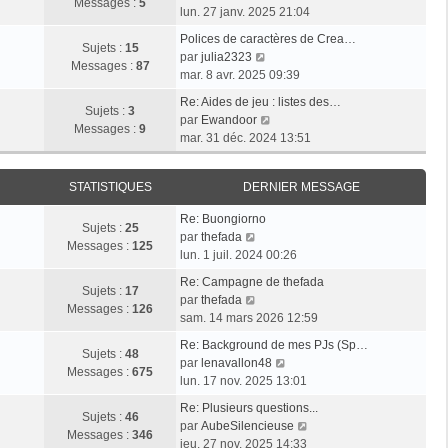
l
e
Messages :
5
g
o
e
lun. 27 janv. 2025 21:04
e
s
e
i
r
d
s
Polices de caractères de Crea…
r
m
Sujets :
15
e
V
a
par
julia2323
l
e
Messages :
87
r
o
g
mar. 8 avr. 2025 09:39
e
s
n
i
e
d
s
Re: Aides de jeu : listes des…
i
r
Sujets :
3
e
V
a
par
Ewandoor
e
l
Messages :
9
r
o
g
mar. 31 déc. 2024 13:51
r
e
n
i
e
m
d
i
r
e
e
STATISTIQUES
DERNIER MESSAGE
e
l
s
r
r
e
s
n
Re: Buongiorno
m
d
Sujets :
25
V
a
i
par
thefada
e
e
Messages :
125
o
g
e
lun. 1 juil. 2024 00:26
s
r
i
e
r
s
n
Re: Campagne de thefada
r
m
Sujets :
17
V
a
i
par
thefada
l
e
Messages :
126
o
g
e
sam. 14 mars 2026 12:59
e
s
i
e
r
d
s
Re: Background de mes PJs (Sp…
r
m
Sujets :
48
e
a
V
par
lenavallon48
l
e
Messages :
675
r
g
o
lun. 17 nov. 2025 13:01
e
s
n
e
i
d
s
Re: Plusieurs questions...
i
r
Sujets :
46
e
a
V
par
AubeSilencieuse
e
l
Messages :
346
r
g
o
jeu. 27 nov. 2025 14:33