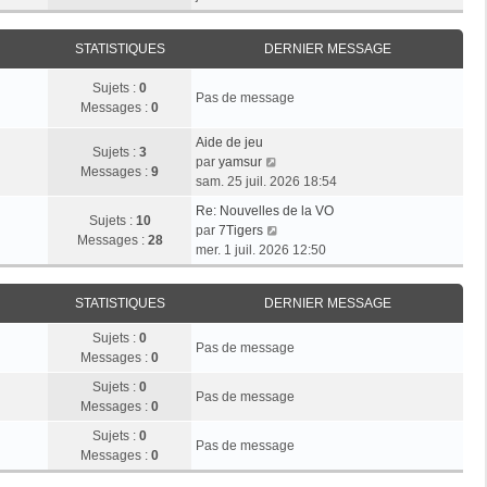
r
e
n
e
i
m
d
i
r
e
e
STATISTIQUES
DERNIER MESSAGE
e
l
s
r
r
e
s
n
Sujets :
0
m
d
Pas de message
a
i
Messages :
0
e
e
g
e
s
r
e
r
Aide de jeu
s
n
Sujets :
3
V
m
par
yamsur
a
i
Messages :
9
o
e
sam. 25 juil. 2026 18:54
g
e
i
s
e
r
Re: Nouvelles de la VO
r
s
Sujets :
10
V
m
par
7Tigers
l
a
Messages :
28
o
e
mer. 1 juil. 2026 12:50
e
g
i
s
d
e
r
s
e
STATISTIQUES
DERNIER MESSAGE
l
a
r
e
g
n
Sujets :
0
d
e
Pas de message
i
Messages :
0
e
e
r
Sujets :
0
r
Pas de message
n
Messages :
0
m
i
e
Sujets :
0
e
Pas de message
s
Messages :
0
r
s
m