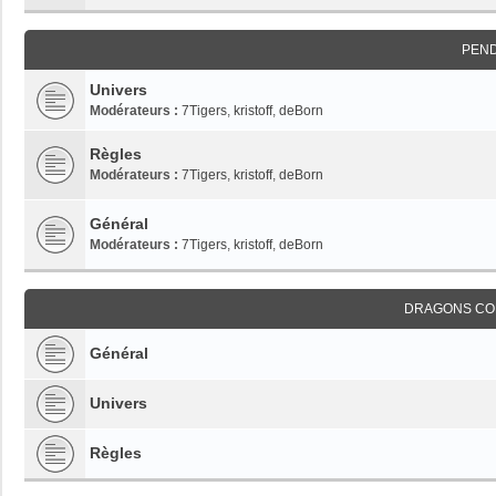
PEN
Univers
Modérateurs :
7Tigers
,
kristoff
,
deBorn
Règles
Modérateurs :
7Tigers
,
kristoff
,
deBorn
Général
Modérateurs :
7Tigers
,
kristoff
,
deBorn
DRAGONS CO
Général
Univers
Règles