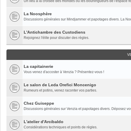
Un lieu à la croisée des mondes où les bourlingueurs de l'espace fon
La Noosphère
Discussions générales sur Mindjammer et papotages divers. La Noo
L'Antichambre des Custodiens
Rejoignez l'élite pour discuter des règles.
V
La capitainerie
Vous venez d'accoster à Venzia ? Présentez-vous !
Le salon de Leda Orefici Moncenigo
Rumeurs et potins, venez raconter vos parties.
Chez Guiseppe
Discussions générales sur Venzia et papotages divers. Déposez vos 
L'atelier d'Arcibaldo
Considérations techniques et points de règles.