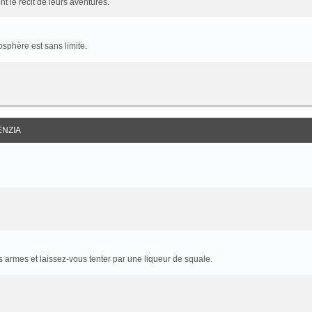
t le récit de leurs aventures.
sphère est sans limite.
ENZIA
armes et laissez-vous tenter par une liqueur de squale.