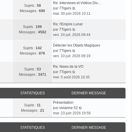
Re: Interviews et Vidéos Div…
Sujets :
58
V
par
7Tigers
Messages :
690
o
mar. 30 juin 2026 10:11
i
r
Re: l'Empire Lunar
Sujets :
199
l
V
par
7Tigers
Messages :
4582
e
o
ven. 24 juil. 2026 09:44
d
i
e
r
Détecter les Objets Magiques
Sujets :
142
r
l
V
par
7Tigers
Messages :
876
n
e
o
ven. 10 juil. 2026 09:19
i
d
i
e
e
r
Re: News de la VO
Sujets :
53
r
r
l
V
par
7Tigers
Messages :
3471
m
n
e
o
mer. 5 août 2026 10:35
e
i
d
i
s
e
e
r
s
r
r
l
STATISTIQUES
DERNIER MESSAGE
a
m
n
e
Présentation
g
e
i
d
Sujets :
11
V
par
vivianne 52
e
s
e
e
Messages :
21
o
mar. 23 juin 2026 19:56
s
r
r
i
a
m
n
r
g
e
i
STATISTIQUES
DERNIER MESSAGE
l
e
s
e