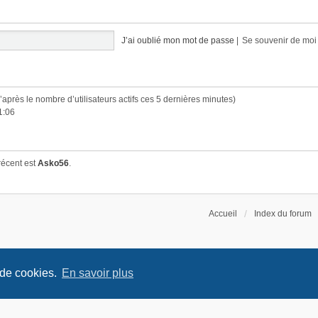
J’ai oublié mon mot de passe
|
Se souvenir de mo
(d’après le nombre d’utilisateurs actifs ces 5 dernières minutes)
1:06
récent est
Asko56
.
Accueil
Index du forum
 de cookies.
En savoir plus