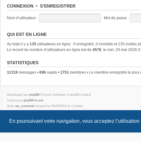
CONNEXION
•
S’ENREGISTRER
Nom d’utilisateur :
Mot de passe :
QUI EST EN LIGNE
Au total il y a
135
utilisateurs en ligne : 0 enregistré, 0 invisible et 135 invités 
Le record du nombre d’utilisateurs en ligne est de
4576
, le mer. 20 mai 2026 0
STATISTIQUES
11318
messages •
696
sujets •
1751
membres • Le membre enregistré le plus 
Développé par
phpBB
® Forum Software © phpBB Limited
Traduit par
phpBB-fr.com
Style
we_universal
created by INVENTEA & v12mike
Confidentialité
|
Conditions
En poursuivant votre navigation, vous acceptez l’utilisation