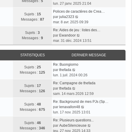
l
e
Messages :
5
g
o
e
lun. 27 janv. 2025 21:04
e
s
e
i
r
d
s
Polices de caractères de Crea…
r
m
Sujets :
15
e
V
a
par
julia2323
l
e
Messages :
87
r
o
g
mar. 8 avr. 2025 09:39
e
s
n
i
e
d
s
Re: Aides de jeu : listes des…
i
r
Sujets :
3
e
V
a
par
Ewandoor
e
l
Messages :
9
r
o
g
mar. 31 déc. 2024 13:51
r
e
n
i
e
m
d
i
r
e
e
STATISTIQUES
DERNIER MESSAGE
e
l
s
r
r
e
s
n
Re: Buongiorno
m
d
Sujets :
25
V
a
i
par
thefada
e
e
Messages :
125
o
g
e
lun. 1 juil. 2024 00:26
s
r
i
e
r
s
n
Re: Campagne de thefada
r
m
Sujets :
17
V
a
i
par
thefada
l
e
Messages :
126
o
g
e
sam. 14 mars 2026 12:59
e
s
i
e
r
d
s
Re: Background de mes PJs (Sp…
r
m
Sujets :
48
e
a
V
par
lenavallon48
l
e
Messages :
675
r
g
o
lun. 17 nov. 2025 13:01
e
s
n
e
i
d
s
Re: Plusieurs questions...
i
r
Sujets :
46
e
a
V
par
AubeSilencieuse
e
l
Messages :
346
r
g
o
jeu. 27 nov. 2025 14:33