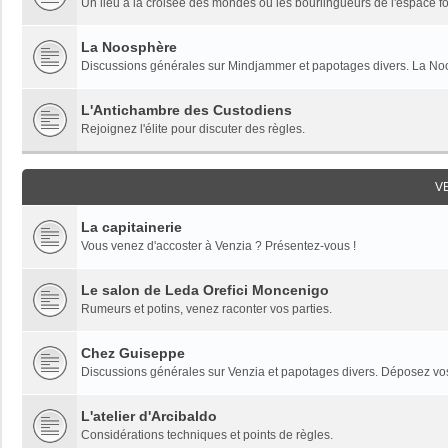
Un lieu à la croisée des mondes où les bourlingueurs de l'espace fon
La Noosphère
Discussions générales sur Mindjammer et papotages divers. La Noo
L'Antichambre des Custodiens
Rejoignez l'élite pour discuter des règles.
V
La capitainerie
Vous venez d'accoster à Venzia ? Présentez-vous !
Le salon de Leda Orefici Moncenigo
Rumeurs et potins, venez raconter vos parties.
Chez Guiseppe
Discussions générales sur Venzia et papotages divers. Déposez vos 
L'atelier d'Arcibaldo
Considérations techniques et points de règles.