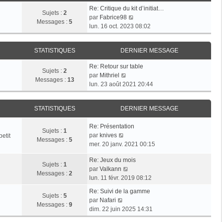
e
s
r
Re: Critique du kit d’initiat…
d
Sujets :
2
a
m
V
par
Fabrice98
e
Messages :
5
g
e
o
lun. 16 oct. 2023 08:02
r
e
s
i
n
s
r
i
a
STATISTIQUES
DERNIER MESSAGE
l
e
g
e
r
Re: Retour sur table
e
d
Sujets :
2
V
m
par
Mithriel
e
Messages :
13
o
e
lun. 23 août 2021 20:44
r
i
s
n
r
s
i
STATISTIQUES
DERNIER MESSAGE
l
a
e
e
g
r
Re: Présentation
d
e
Sujets :
1
m
V
par
knives
etit
e
Messages :
5
e
o
mer. 20 janv. 2021 00:15
r
s
i
n
s
Re: Jeux du mois
r
i
Sujets :
1
V
a
par
Valkann
l
e
Messages :
2
o
g
lun. 11 févr. 2019 08:12
e
r
i
e
d
m
Re: Suivi de la gamme
r
Sujets :
5
e
V
e
par
Nafari
l
Messages :
9
r
o
s
dim. 22 juin 2025 14:31
e
n
i
s
d