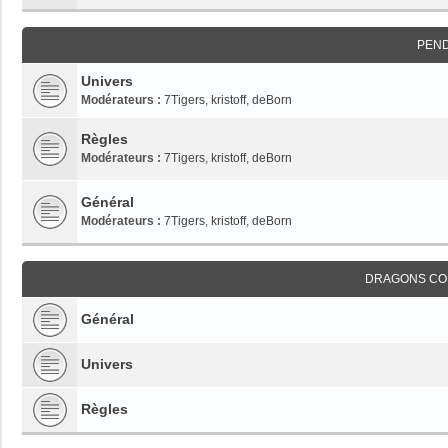
PEN
Univers
Modérateurs :
7Tigers
,
kristoff
,
deBorn
Règles
Modérateurs :
7Tigers
,
kristoff
,
deBorn
Général
Modérateurs :
7Tigers
,
kristoff
,
deBorn
DRAGONS CO
Général
Univers
Règles