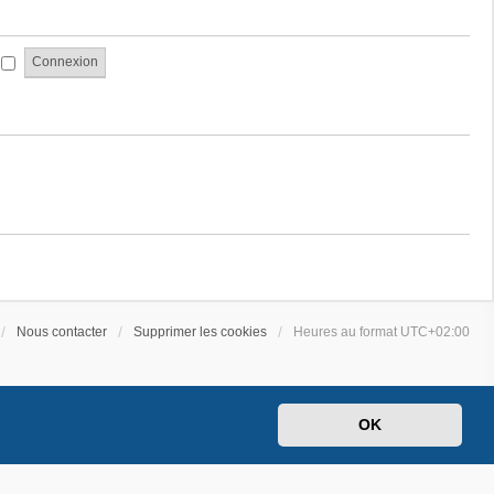
a
e
g
s
e
s
i
a
g
e
Nous contacter
Supprimer les cookies
Heures au format
UTC+02:00
OK