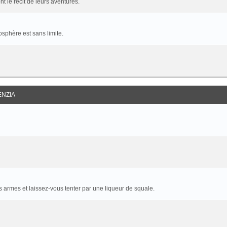
t le récit de leurs aventures.
sphère est sans limite.
ENZIA
armes et laissez-vous tenter par une liqueur de squale.