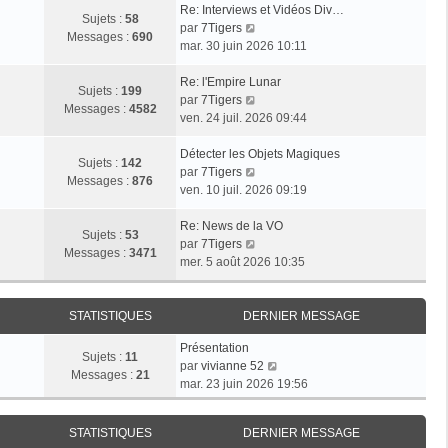
Re: Interviews et Vidéos Div…
Sujets :
58
V
par
7Tigers
Messages :
690
o
mar. 30 juin 2026 10:11
i
r
Re: l'Empire Lunar
Sujets :
199
l
V
par
7Tigers
Messages :
4582
e
o
ven. 24 juil. 2026 09:44
d
i
e
r
Détecter les Objets Magiques
Sujets :
142
r
l
V
par
7Tigers
Messages :
876
n
e
o
ven. 10 juil. 2026 09:19
i
d
i
e
e
r
Re: News de la VO
Sujets :
53
r
r
l
V
par
7Tigers
Messages :
3471
m
n
e
o
mer. 5 août 2026 10:35
e
i
d
i
s
e
e
r
s
r
r
l
STATISTIQUES
DERNIER MESSAGE
a
m
n
e
Présentation
g
e
i
d
Sujets :
11
V
par
vivianne 52
e
s
e
e
Messages :
21
o
mar. 23 juin 2026 19:56
s
r
r
i
a
m
n
r
g
e
i
STATISTIQUES
DERNIER MESSAGE
l
e
s
e