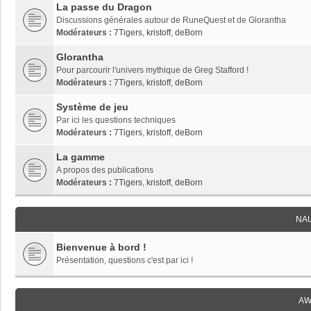
La passe du Dragon
Discussions générales autour de RuneQuest et de Glorantha
Modérateurs :
7Tigers
,
kristoff
,
deBorn
Glorantha
Pour parcourir l'univers mythique de Greg Stafford !
Modérateurs :
7Tigers
,
kristoff
,
deBorn
Système de jeu
Par ici les questions techniques
Modérateurs :
7Tigers
,
kristoff
,
deBorn
La gamme
A propos des publications
Modérateurs :
7Tigers
,
kristoff
,
deBorn
NA
Bienvenue à bord !
Présentation, questions c'est par ici !
AW