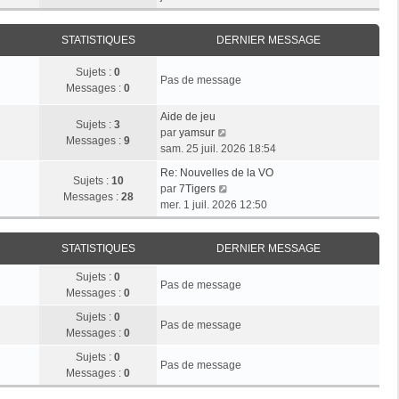
r
e
n
e
i
m
d
i
r
e
e
STATISTIQUES
DERNIER MESSAGE
e
l
s
r
r
e
s
n
Sujets :
0
m
d
Pas de message
a
i
Messages :
0
e
e
g
e
s
r
e
r
Aide de jeu
s
n
Sujets :
3
V
m
par
yamsur
a
i
Messages :
9
o
e
sam. 25 juil. 2026 18:54
g
e
i
s
e
r
Re: Nouvelles de la VO
r
s
Sujets :
10
V
m
par
7Tigers
l
a
Messages :
28
o
e
mer. 1 juil. 2026 12:50
e
g
i
s
d
e
r
s
e
STATISTIQUES
DERNIER MESSAGE
l
a
r
e
g
n
Sujets :
0
d
e
Pas de message
i
Messages :
0
e
e
r
Sujets :
0
r
Pas de message
n
Messages :
0
m
i
e
Sujets :
0
e
Pas de message
s
Messages :
0
r
s
m