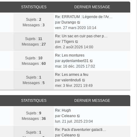
i
r
a
e
e
STATISTIQUES
DERNIER MESSAGE
l
g
r
r
e
e
n
Re: ERRATUM : Légende de l'Ar…
m
d
Sujets :
2
i
V
par
Durango
e
e
Messages :
3
e
o
ven. 27 mars 2020 10:14
s
r
r
i
s
n
Re: Un sac en cuir pas cher p…
m
r
Sujets :
11
a
i
V
par
7Tigers
e
l
Messages :
27
g
e
o
dim. 2 août 2026 14:00
s
e
e
r
i
s
d
Re: Les montures
m
r
Sujets :
10
a
e
V
par
aydenlambert31
e
l
Messages :
60
g
r
o
mar. 16 déc. 2025 17:02
s
e
e
n
i
s
d
Re: Les armes a feu
i
r
Sujets :
1
a
e
V
par
valentindu6
e
l
Messages :
5
g
r
o
mer. 3 févr. 2021 19:49
r
e
e
n
i
m
d
i
r
e
e
STATISTIQUES
DERNIER MESSAGE
e
l
s
r
r
e
s
n
Re: Hugh
m
d
Sujets :
9
V
a
i
par
Celeano
e
e
Messages :
36
o
g
e
lun. 21 juil. 2025 23:04
s
r
i
e
r
s
n
Re: Pack d'aventurier galacti…
r
m
Sujets :
1
a
V
i
par
Celeano