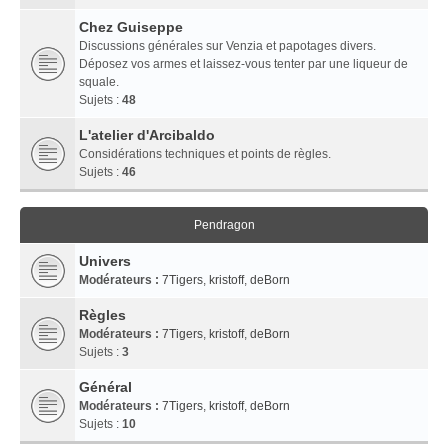
Chez Guiseppe
Discussions générales sur Venzia et papotages divers.
Déposez vos armes et laissez-vous tenter par une liqueur de
squale.
Sujets :
48
L'atelier d'Arcibaldo
Considérations techniques et points de règles.
Sujets :
46
Pendragon
Univers
Modérateurs :
7Tigers
,
kristoff
,
deBorn
Règles
Modérateurs :
7Tigers
,
kristoff
,
deBorn
Sujets :
3
Général
Modérateurs :
7Tigers
,
kristoff
,
deBorn
Sujets :
10