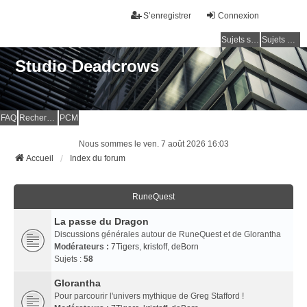
S’enregistrer
Connexion
Sujets sans réponse
Sujets actifs
Studio Deadcrows
FAQ
Rechercher
PCM
Nous sommes le ven. 7 août 2026 16:03
Accueil
Index du forum
RuneQuest
La passe du Dragon
Discussions générales autour de RuneQuest et de Glorantha
Modérateurs :
7Tigers
,
kristoff
,
deBorn
Sujets :
58
Glorantha
Pour parcourir l'univers mythique de Greg Stafford !