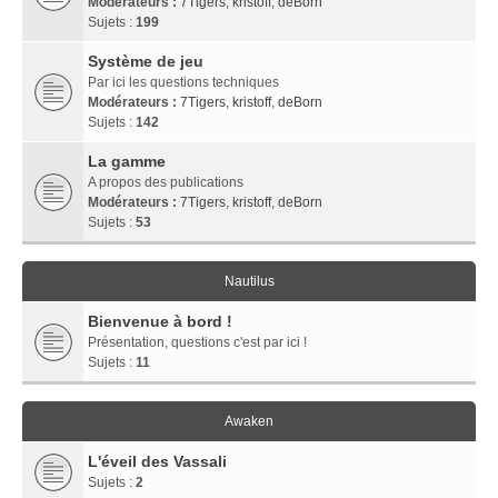
Modérateurs :
7Tigers
,
kristoff
,
deBorn
Sujets :
199
Système de jeu
Par ici les questions techniques
Modérateurs :
7Tigers
,
kristoff
,
deBorn
Sujets :
142
La gamme
A propos des publications
Modérateurs :
7Tigers
,
kristoff
,
deBorn
Sujets :
53
Nautilus
Bienvenue à bord !
Présentation, questions c'est par ici !
Sujets :
11
Awaken
L'éveil des Vassali
Sujets :
2