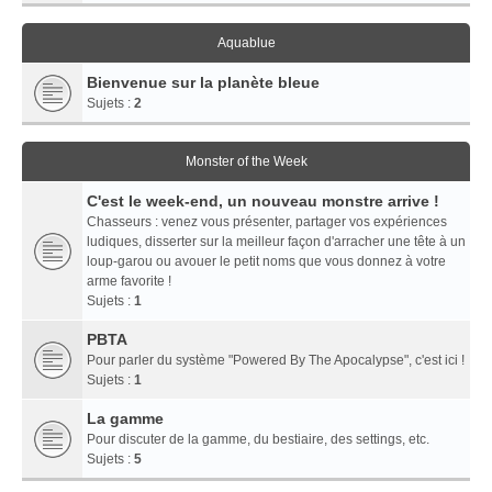
Aquablue
Bienvenue sur la planète bleue
Sujets :
2
Monster of the Week
C'est le week-end, un nouveau monstre arrive !
Chasseurs : venez vous présenter, partager vos expériences
ludiques, disserter sur la meilleur façon d'arracher une tête à un
loup-garou ou avouer le petit noms que vous donnez à votre
arme favorite !
Sujets :
1
PBTA
Pour parler du système "Powered By The Apocalypse", c'est ici !
Sujets :
1
La gamme
Pour discuter de la gamme, du bestiaire, des settings, etc.
Sujets :
5