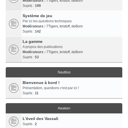
Modérateurs :
7Tigers
,
kristoff
,
deBorn
Sujets :
199
Système de jeu
Par ici les questions techniques
Modérateurs :
7Tigers
,
kristoff
,
deBorn
Sujets :
142
La gamme
A propos des publications
Modérateurs :
7Tigers
,
kristoff
,
deBorn
Sujets :
53
Nautilus
Bienvenue à bord !
Présentation, questions c'est par ici !
Sujets :
11
Awaken
L'éveil des Vassali
Sujets :
2