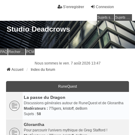
S’enregistrer
Connexion
Sujets sans réponse
Sujets actifs
Studio Deadcrows
FAQ
Rechercher
PCM
Nous sommes le ven. 7 août 2026 13:47
Accueil
Index du forum
RuneQuest
La passe du Dragon
Discussions générales autour de RuneQuest et de Glorantha
Modérateurs :
7Tigers
,
kristoff
,
deBorn
Sujets :
58
Glorantha
Pour parcourir l'univers mythique de Greg Stafford !