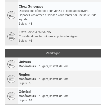
Chez Guiseppe
Discussions générales sur Venzia et papotages divers.
Déposez vos armes et laissez-vous tenter par une liqueur de
squale.
Sujets :
48
L'atelier d'Arcibaldo
Considérations techniques et points de règles.
Sujets :
46
Pendragon
Univers
Modérateurs :
7Tigers
,
kristoff
,
deBorn
Règles
Modérateurs :
7Tigers
,
kristoff
,
deBorn
Sujets :
3
Général
Modérateurs :
7Tigers
,
kristoff
,
deBorn
Sujets :
10