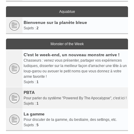
Aquablue
Bienvenue sur la planète bleue
Sujets :
2
Monster of the Week
C'est le week-end, un nouveau monstre arrive !
Chasseurs : venez vous présenter, partager vos expériences
ludiques, disserter sur la meilleur façon d'arracher une tête à un
loup-garou ou avouer le petit noms que vous donnez à votre
arme favorite !
Sujets :
1
PBTA
Pour parler du système "Powered By The Apocalypse", c'est ici !
Sujets :
1
La gamme
Pour discuter de la gamme, du bestiaire, des settings, etc.
Sujets :
5