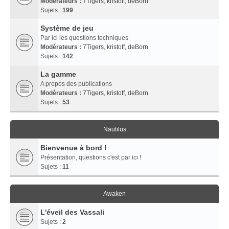
Modérateurs :
7Tigers
,
kristoff
,
deBorn
Sujets :
199
Système de jeu
Par ici les questions techniques
Modérateurs :
7Tigers
,
kristoff
,
deBorn
Sujets :
142
La gamme
A propos des publications
Modérateurs :
7Tigers
,
kristoff
,
deBorn
Sujets :
53
Nautilus
Bienvenue à bord !
Présentation, questions c'est par ici !
Sujets :
11
Awaken
L'éveil des Vassali
Sujets :
2