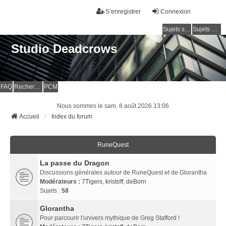
S’enregistrer
Connexion
Sujets sans réponse
Sujets actifs
Studio Deadcrows
FAQ
Rechercher
PCM
Nous sommes le sam. 8 août 2026 13:06
Accueil
Index du forum
RuneQuest
La passe du Dragon
Discussions générales autour de RuneQuest et de Glorantha
Modérateurs :
7Tigers
,
kristoff
,
deBorn
Sujets :
58
Glorantha
Pour parcourir l'univers mythique de Greg Stafford !