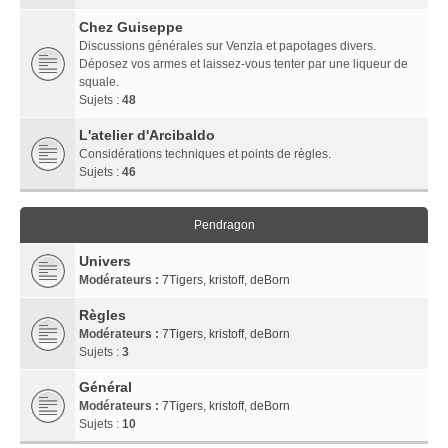
Chez Guiseppe
Discussions générales sur Venzia et papotages divers.
Déposez vos armes et laissez-vous tenter par une liqueur de
squale.
Sujets :
48
L'atelier d'Arcibaldo
Considérations techniques et points de règles.
Sujets :
46
Pendragon
Univers
Modérateurs :
7Tigers
,
kristoff
,
deBorn
Règles
Modérateurs :
7Tigers
,
kristoff
,
deBorn
Sujets :
3
Général
Modérateurs :
7Tigers
,
kristoff
,
deBorn
Sujets :
10