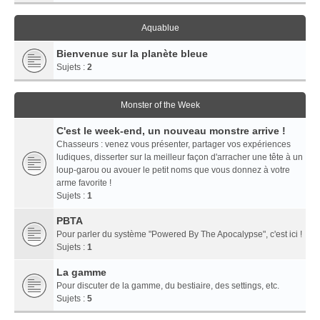
Aquablue
Bienvenue sur la planète bleue
Sujets :
2
Monster of the Week
C'est le week-end, un nouveau monstre arrive !
Chasseurs : venez vous présenter, partager vos expériences
ludiques, disserter sur la meilleur façon d'arracher une tête à un
loup-garou ou avouer le petit noms que vous donnez à votre
arme favorite !
Sujets :
1
PBTA
Pour parler du système "Powered By The Apocalypse", c'est ici !
Sujets :
1
La gamme
Pour discuter de la gamme, du bestiaire, des settings, etc.
Sujets :
5