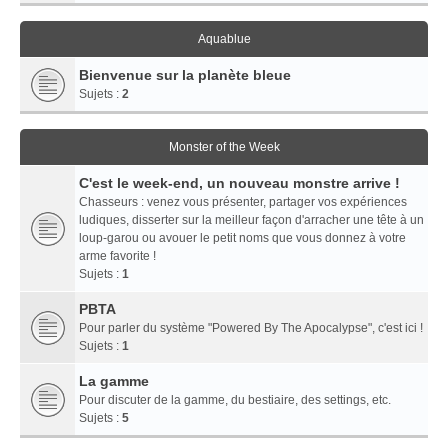
Aquablue
Bienvenue sur la planète bleue
Sujets :
2
Monster of the Week
C'est le week-end, un nouveau monstre arrive !
Chasseurs : venez vous présenter, partager vos expériences
ludiques, disserter sur la meilleur façon d'arracher une tête à un
loup-garou ou avouer le petit noms que vous donnez à votre
arme favorite !
Sujets :
1
PBTA
Pour parler du système "Powered By The Apocalypse", c'est ici !
Sujets :
1
La gamme
Pour discuter de la gamme, du bestiaire, des settings, etc.
Sujets :
5