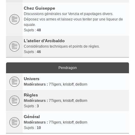
Chez Guiseppe
Discussions générales sur Venzia et papotages divers.
Déposez vos armes et laissez-vous tenter par une liqueur de
squale.
Sujets :
48
L'atelier d'Arcibaldo
Considérations techniques et points de règles.
Sujets :
46
Pendragon
Univers
Modérateurs :
7Tigers
,
kristoff
,
deBorn
Règles
Modérateurs :
7Tigers
,
kristoff
,
deBorn
Sujets :
3
Général
Modérateurs :
7Tigers
,
kristoff
,
deBorn
Sujets :
10