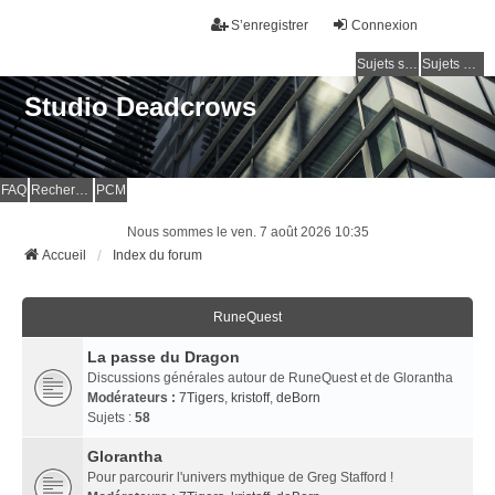
S’enregistrer
Connexion
Sujets sans réponse
Sujets actifs
Studio Deadcrows
FAQ
Rechercher
PCM
Nous sommes le ven. 7 août 2026 10:35
Accueil
Index du forum
RuneQuest
La passe du Dragon
Discussions générales autour de RuneQuest et de Glorantha
Modérateurs :
7Tigers
,
kristoff
,
deBorn
Sujets :
58
Glorantha
Pour parcourir l'univers mythique de Greg Stafford !