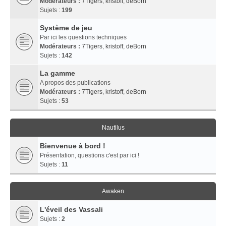
Modérateurs :
7Tigers
,
kristoff
,
deBorn
Sujets :
199
Système de jeu
Par ici les questions techniques
Modérateurs :
7Tigers
,
kristoff
,
deBorn
Sujets :
142
La gamme
A propos des publications
Modérateurs :
7Tigers
,
kristoff
,
deBorn
Sujets :
53
Nautilus
Bienvenue à bord !
Présentation, questions c'est par ici !
Sujets :
11
Awaken
L'éveil des Vassali
Sujets :
2