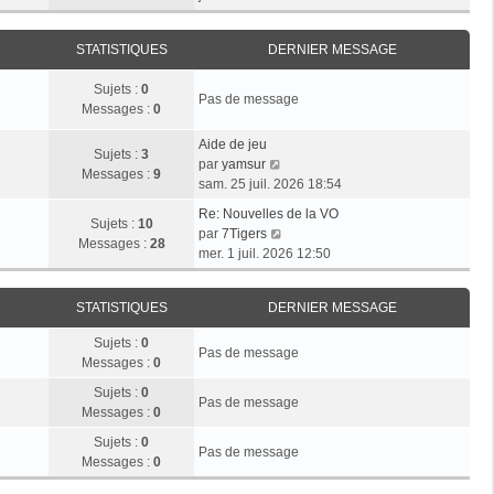
r
e
n
e
i
m
d
i
r
e
e
STATISTIQUES
DERNIER MESSAGE
e
l
s
r
r
e
s
n
Sujets :
0
m
d
Pas de message
a
i
Messages :
0
e
e
g
e
s
r
e
r
Aide de jeu
s
n
Sujets :
3
V
m
par
yamsur
a
i
Messages :
9
o
e
sam. 25 juil. 2026 18:54
g
e
i
s
e
r
Re: Nouvelles de la VO
r
s
Sujets :
10
V
m
par
7Tigers
l
a
Messages :
28
o
e
mer. 1 juil. 2026 12:50
e
g
i
s
d
e
r
s
e
STATISTIQUES
DERNIER MESSAGE
l
a
r
e
g
n
Sujets :
0
d
e
Pas de message
i
Messages :
0
e
e
r
Sujets :
0
r
Pas de message
n
Messages :
0
m
i
e
Sujets :
0
e
Pas de message
s
Messages :
0
r
s
m