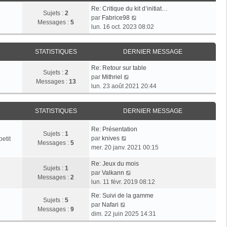
e
s
r
Re: Critique du kit d’initiat…
d
Sujets :
2
a
m
V
par
Fabrice98
e
Messages :
5
g
e
o
lun. 16 oct. 2023 08:02
r
e
s
i
n
s
r
i
a
STATISTIQUES
DERNIER MESSAGE
l
e
g
e
r
Re: Retour sur table
e
d
Sujets :
2
V
m
par
Mithriel
e
Messages :
13
o
e
lun. 23 août 2021 20:44
r
i
s
n
r
s
i
STATISTIQUES
DERNIER MESSAGE
l
a
e
e
g
r
Re: Présentation
d
e
Sujets :
1
m
V
par
knives
etit
e
Messages :
5
e
o
mer. 20 janv. 2021 00:15
r
s
i
n
s
Re: Jeux du mois
r
i
Sujets :
1
V
a
par
Valkann
l
e
Messages :
2
o
g
lun. 11 févr. 2019 08:12
e
r
i
e
d
m
Re: Suivi de la gamme
r
Sujets :
5
e
V
e
par
Nafari
l
Messages :
9
r
o
s
dim. 22 juin 2025 14:31
e
n
i
s
d