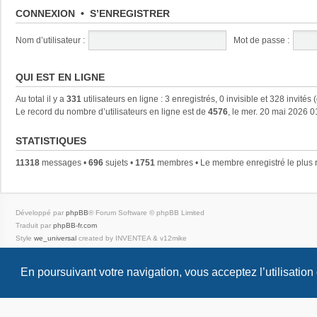
CONNEXION
•
S’ENREGISTRER
Nom d’utilisateur :
Mot de passe :
QUI EST EN LIGNE
Au total il y a
331
utilisateurs en ligne : 3 enregistrés, 0 invisible et 328 invités
Le record du nombre d’utilisateurs en ligne est de
4576
, le mer. 20 mai 2026 0
STATISTIQUES
11318
messages •
696
sujets •
1751
membres • Le membre enregistré le plus 
Développé par
phpBB
® Forum Software © phpBB Limited
Traduit par
phpBB-fr.com
Style
we_universal
created by INVENTEA & v12mike
Confidentialité
|
Conditions
En poursuivant votre navigation, vous acceptez l’utilisation