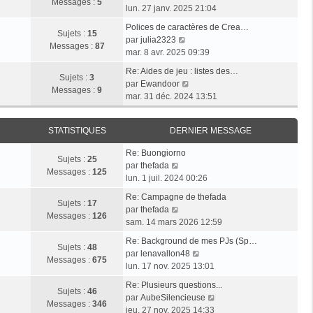
l
e
Messages :
5
g
o
e
lun. 27 janv. 2025 21:04
e
s
e
i
r
d
s
Polices de caractères de Crea…
r
m
Sujets :
15
e
V
a
par
julia2323
l
e
Messages :
87
r
o
g
mar. 8 avr. 2025 09:39
e
s
n
i
e
d
s
Re: Aides de jeu : listes des…
i
r
Sujets :
3
e
V
a
par
Ewandoor
e
l
Messages :
9
r
o
g
mar. 31 déc. 2024 13:51
r
e
n
i
e
m
d
i
r
e
e
STATISTIQUES
DERNIER MESSAGE
e
l
s
r
r
e
s
n
Re: Buongiorno
m
d
Sujets :
25
V
a
i
par
thefada
e
e
Messages :
125
o
g
e
lun. 1 juil. 2024 00:26
s
r
i
e
r
s
n
Re: Campagne de thefada
r
m
Sujets :
17
V
a
i
par
thefada
l
e
Messages :
126
o
g
e
sam. 14 mars 2026 12:59
e
s
i
e
r
d
s
Re: Background de mes PJs (Sp…
r
m
Sujets :
48
e
a
V
par
lenavallon48
l
e
Messages :
675
r
g
o
lun. 17 nov. 2025 13:01
e
s
n
e
i
d
s
Re: Plusieurs questions...
i
r
Sujets :
46
e
a
V
par
AubeSilencieuse
e
l
Messages :
346
r
g
o
jeu. 27 nov. 2025 14:33