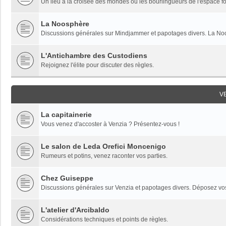
Un lieu à la croisée des mondes où les bourlingueurs de l'espace fon
La Noosphère
Discussions générales sur Mindjammer et papotages divers. La Noo
L'Antichambre des Custodiens
Rejoignez l'élite pour discuter des règles.
V
La capitainerie
Vous venez d'accoster à Venzia ? Présentez-vous !
Le salon de Leda Orefici Moncenigo
Rumeurs et potins, venez raconter vos parties.
Chez Guiseppe
Discussions générales sur Venzia et papotages divers. Déposez vos 
L'atelier d'Arcibaldo
Considérations techniques et points de règles.