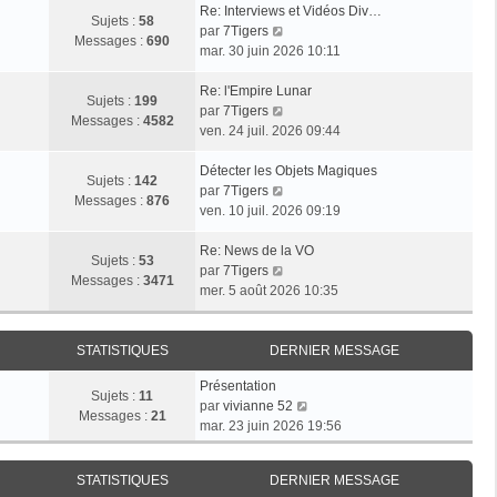
Re: Interviews et Vidéos Div…
Sujets :
58
V
par
7Tigers
Messages :
690
o
mar. 30 juin 2026 10:11
i
r
Re: l'Empire Lunar
Sujets :
199
l
V
par
7Tigers
Messages :
4582
e
o
ven. 24 juil. 2026 09:44
d
i
e
r
Détecter les Objets Magiques
Sujets :
142
r
l
V
par
7Tigers
Messages :
876
n
e
o
ven. 10 juil. 2026 09:19
i
d
i
e
e
r
Re: News de la VO
Sujets :
53
r
r
l
V
par
7Tigers
Messages :
3471
m
n
e
o
mer. 5 août 2026 10:35
e
i
d
i
s
e
e
r
s
r
r
l
STATISTIQUES
DERNIER MESSAGE
a
m
n
e
Présentation
g
e
i
d
Sujets :
11
V
par
vivianne 52
e
s
e
e
Messages :
21
o
mar. 23 juin 2026 19:56
s
r
r
i
a
m
n
r
g
e
i
STATISTIQUES
DERNIER MESSAGE
l
e
s
e