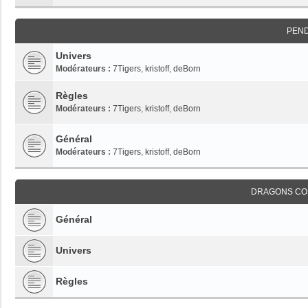
PEN
Univers
Modérateurs :
7Tigers
,
kristoff
,
deBorn
Règles
Modérateurs :
7Tigers
,
kristoff
,
deBorn
Général
Modérateurs :
7Tigers
,
kristoff
,
deBorn
DRAGONS CO
Général
Univers
Règles