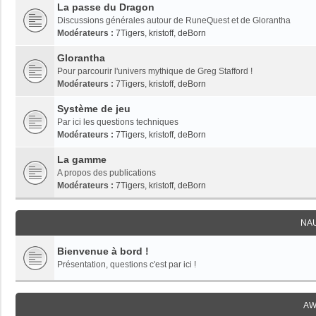
La passe du Dragon
Discussions générales autour de RuneQuest et de Glorantha
Modérateurs :
7Tigers
,
kristoff
,
deBorn
Glorantha
Pour parcourir l'univers mythique de Greg Stafford !
Modérateurs :
7Tigers
,
kristoff
,
deBorn
Système de jeu
Par ici les questions techniques
Modérateurs :
7Tigers
,
kristoff
,
deBorn
La gamme
A propos des publications
Modérateurs :
7Tigers
,
kristoff
,
deBorn
NA
Bienvenue à bord !
Présentation, questions c'est par ici !
AW