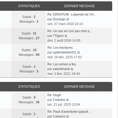
i
r
a
e
e
STATISTIQUES
DERNIER MESSAGE
l
g
r
r
e
e
n
Re: ERRATUM : Légende de l'Ar…
m
d
Sujets :
2
i
V
par
Durango
e
e
Messages :
3
e
o
ven. 27 mars 2020 10:14
s
r
r
i
s
n
Re: Un sac en cuir pas cher p…
m
r
Sujets :
11
a
i
V
par
7Tigers
e
l
Messages :
27
g
e
o
dim. 2 août 2026 14:00
s
e
e
r
i
s
d
Re: Les montures
m
r
Sujets :
10
a
e
V
par
aydenlambert31
e
l
Messages :
60
g
r
o
mar. 16 déc. 2025 17:02
s
e
e
n
i
s
d
Re: Les armes a feu
i
r
Sujets :
1
a
e
V
par
valentindu6
e
l
Messages :
5
g
r
o
mer. 3 févr. 2021 19:49
r
e
e
n
i
m
d
i
r
e
e
STATISTIQUES
DERNIER MESSAGE
e
l
s
r
r
e
s
n
Re: Hugh
m
d
Sujets :
9
V
a
i
par
Celeano
e
e
Messages :
36
o
g
e
lun. 21 juil. 2025 23:04
s
r
i
e
r
s
n
Re: Pack d'aventurier galacti…
r
m
Sujets :
1
a
V
i
par
Celeano