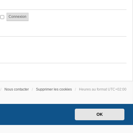
a
e
g
s
e
s
i
a
g
e
Nous contacter
Supprimer les cookies
Heures au format
UTC+02:00
OK