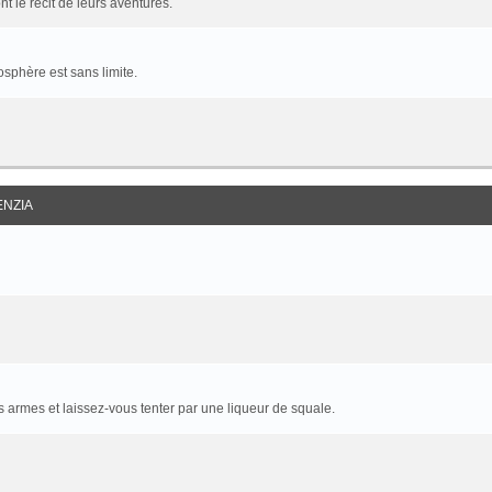
t le récit de leurs aventures.
sphère est sans limite.
ENZIA
armes et laissez-vous tenter par une liqueur de squale.