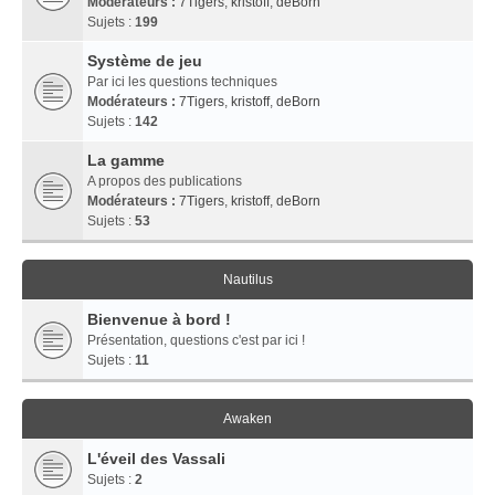
Modérateurs :
7Tigers
,
kristoff
,
deBorn
Sujets :
199
Système de jeu
Par ici les questions techniques
Modérateurs :
7Tigers
,
kristoff
,
deBorn
Sujets :
142
La gamme
A propos des publications
Modérateurs :
7Tigers
,
kristoff
,
deBorn
Sujets :
53
Nautilus
Bienvenue à bord !
Présentation, questions c'est par ici !
Sujets :
11
Awaken
L'éveil des Vassali
Sujets :
2