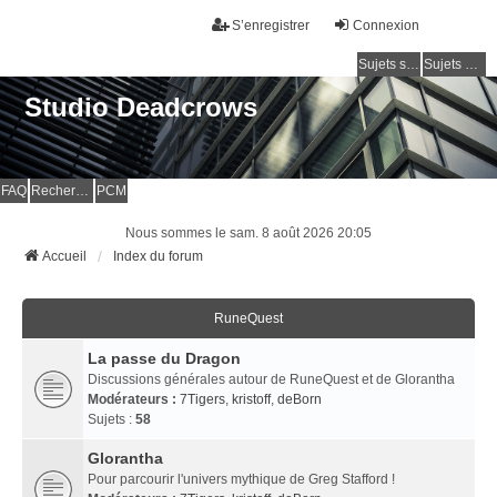
S’enregistrer
Connexion
Sujets sans réponse
Sujets actifs
Studio Deadcrows
FAQ
Rechercher
PCM
Nous sommes le sam. 8 août 2026 20:05
Accueil
Index du forum
RuneQuest
La passe du Dragon
Discussions générales autour de RuneQuest et de Glorantha
Modérateurs :
7Tigers
,
kristoff
,
deBorn
Sujets :
58
Glorantha
Pour parcourir l'univers mythique de Greg Stafford !