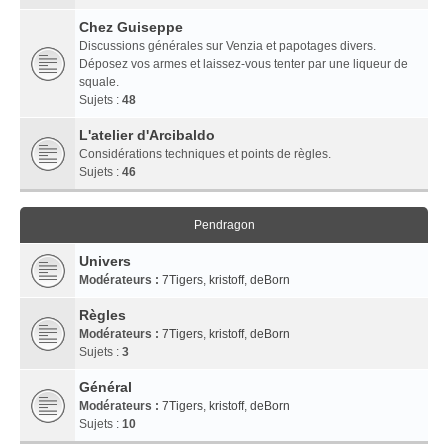
Chez Guiseppe
Discussions générales sur Venzia et papotages divers.
Déposez vos armes et laissez-vous tenter par une liqueur de
squale.
Sujets :
48
L'atelier d'Arcibaldo
Considérations techniques et points de règles.
Sujets :
46
Pendragon
Univers
Modérateurs :
7Tigers
,
kristoff
,
deBorn
Règles
Modérateurs :
7Tigers
,
kristoff
,
deBorn
Sujets :
3
Général
Modérateurs :
7Tigers
,
kristoff
,
deBorn
Sujets :
10