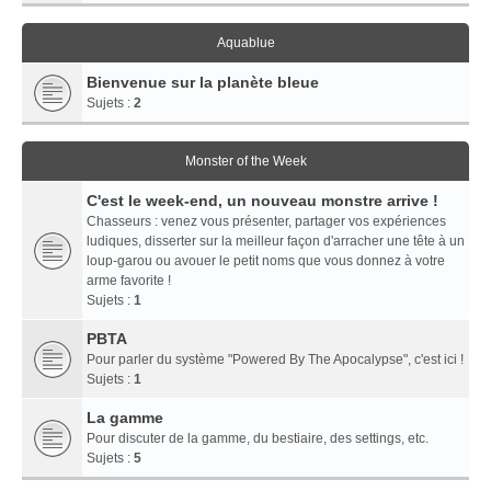
Aquablue
Bienvenue sur la planète bleue
Sujets :
2
Monster of the Week
C'est le week-end, un nouveau monstre arrive !
Chasseurs : venez vous présenter, partager vos expériences
ludiques, disserter sur la meilleur façon d'arracher une tête à un
loup-garou ou avouer le petit noms que vous donnez à votre
arme favorite !
Sujets :
1
PBTA
Pour parler du système "Powered By The Apocalypse", c'est ici !
Sujets :
1
La gamme
Pour discuter de la gamme, du bestiaire, des settings, etc.
Sujets :
5