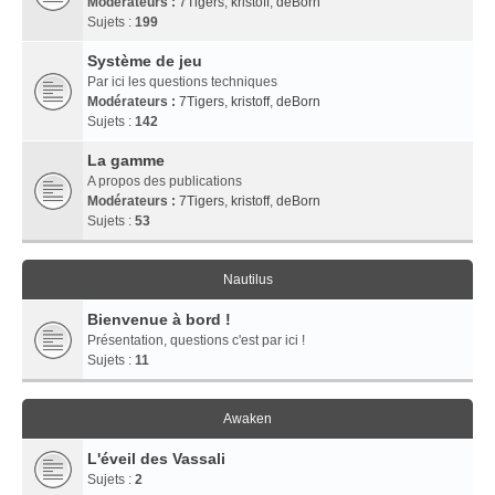
Modérateurs :
7Tigers
,
kristoff
,
deBorn
Sujets :
199
Système de jeu
Par ici les questions techniques
Modérateurs :
7Tigers
,
kristoff
,
deBorn
Sujets :
142
La gamme
A propos des publications
Modérateurs :
7Tigers
,
kristoff
,
deBorn
Sujets :
53
Nautilus
Bienvenue à bord !
Présentation, questions c'est par ici !
Sujets :
11
Awaken
L'éveil des Vassali
Sujets :
2