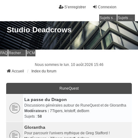
S’enregistrer
Connexion
Sujets sans réponse
Sujets actifs
Studio Deadcrows
FAQ
Rechercher
PCM
Nous sommes le lun. 10 août 2026 15:46
Accueil
Index du forum
RuneQuest
La passe du Dragon
Discussions générales autour de RuneQuest et de Glorantha
Modérateurs :
7Tigers
,
kristoff
,
deBorn
Sujets :
58
Glorantha
Pour parcourir l'univers mythique de Greg Stafford !