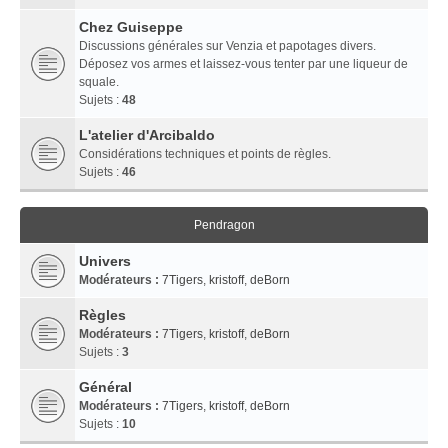
Chez Guiseppe
Discussions générales sur Venzia et papotages divers.
Déposez vos armes et laissez-vous tenter par une liqueur de
squale.
Sujets :
48
L'atelier d'Arcibaldo
Considérations techniques et points de règles.
Sujets :
46
Pendragon
Univers
Modérateurs :
7Tigers
,
kristoff
,
deBorn
Règles
Modérateurs :
7Tigers
,
kristoff
,
deBorn
Sujets :
3
Général
Modérateurs :
7Tigers
,
kristoff
,
deBorn
Sujets :
10