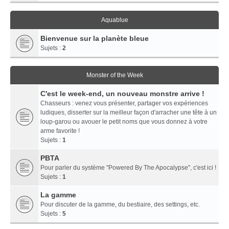
Aquablue
Bienvenue sur la planète bleue
Sujets :
2
Monster of the Week
C'est le week-end, un nouveau monstre arrive !
Chasseurs : venez vous présenter, partager vos expériences
ludiques, disserter sur la meilleur façon d'arracher une tête à un
loup-garou ou avouer le petit noms que vous donnez à votre
arme favorite !
Sujets :
1
PBTA
Pour parler du système "Powered By The Apocalypse", c'est ici !
Sujets :
1
La gamme
Pour discuter de la gamme, du bestiaire, des settings, etc.
Sujets :
5