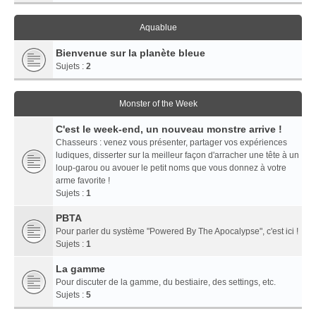
Aquablue
Bienvenue sur la planète bleue
Sujets :
2
Monster of the Week
C'est le week-end, un nouveau monstre arrive !
Chasseurs : venez vous présenter, partager vos expériences
ludiques, disserter sur la meilleur façon d'arracher une tête à un
loup-garou ou avouer le petit noms que vous donnez à votre
arme favorite !
Sujets :
1
PBTA
Pour parler du système "Powered By The Apocalypse", c'est ici !
Sujets :
1
La gamme
Pour discuter de la gamme, du bestiaire, des settings, etc.
Sujets :
5