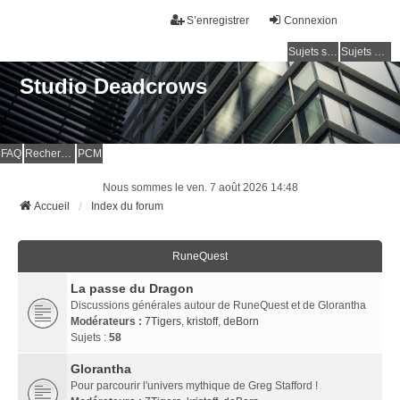
S’enregistrer
Connexion
Sujets sans réponse
Sujets actifs
Studio Deadcrows
FAQ
Rechercher
PCM
Nous sommes le ven. 7 août 2026 14:48
Accueil
Index du forum
RuneQuest
La passe du Dragon
Discussions générales autour de RuneQuest et de Glorantha
Modérateurs :
7Tigers
,
kristoff
,
deBorn
Sujets :
58
Glorantha
Pour parcourir l'univers mythique de Greg Stafford !