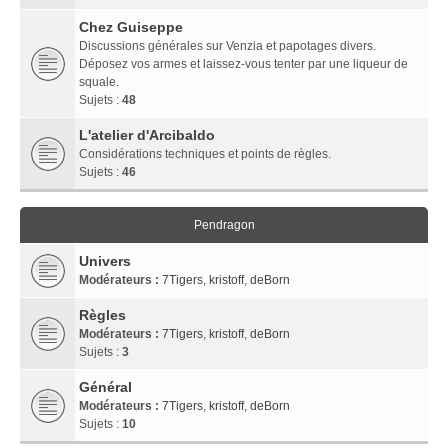
Chez Guiseppe
Discussions générales sur Venzia et papotages divers.
Déposez vos armes et laissez-vous tenter par une liqueur de
squale.
Sujets :
48
L'atelier d'Arcibaldo
Considérations techniques et points de règles.
Sujets :
46
Pendragon
Univers
Modérateurs :
7Tigers
,
kristoff
,
deBorn
Règles
Modérateurs :
7Tigers
,
kristoff
,
deBorn
Sujets :
3
Général
Modérateurs :
7Tigers
,
kristoff
,
deBorn
Sujets :
10