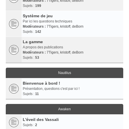
Modérateurs :
7Tigers
,
kristoff
,
deBorn
Sujets :
199
Système de jeu
Par ici les questions techniques
Modérateurs :
7Tigers
,
kristoff
,
deBorn
Sujets :
142
La gamme
A propos des publications
Modérateurs :
7Tigers
,
kristoff
,
deBorn
Sujets :
53
Nautilus
Bienvenue à bord !
Présentation, questions c'est par ici !
Sujets :
11
Awaken
L'éveil des Vassali
Sujets :
2