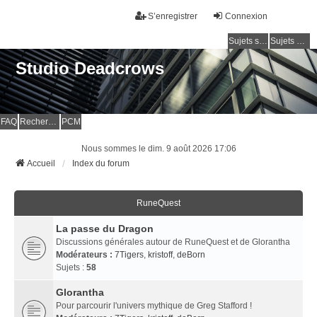
S’enregistrer
Connexion
Sujets sans réponse
Sujets actifs
Studio Deadcrows
FAQ
Rechercher
PCM
Nous sommes le dim. 9 août 2026 17:06
Accueil
Index du forum
RuneQuest
La passe du Dragon
Discussions générales autour de RuneQuest et de Glorantha
Modérateurs :
7Tigers
,
kristoff
,
deBorn
Sujets :
58
Glorantha
Pour parcourir l'univers mythique de Greg Stafford !