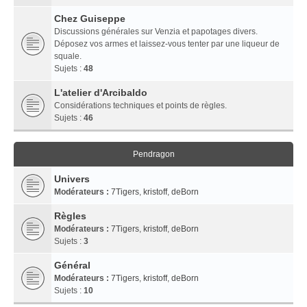
Chez Guiseppe
Discussions générales sur Venzia et papotages divers.
Déposez vos armes et laissez-vous tenter par une liqueur de
squale.
Sujets :
48
L'atelier d'Arcibaldo
Considérations techniques et points de règles.
Sujets :
46
Pendragon
Univers
Modérateurs :
7Tigers
,
kristoff
,
deBorn
Règles
Modérateurs :
7Tigers
,
kristoff
,
deBorn
Sujets :
3
Général
Modérateurs :
7Tigers
,
kristoff
,
deBorn
Sujets :
10