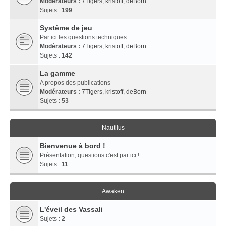
Modérateurs :
7Tigers
,
kristoff
,
deBorn
Sujets :
199
Système de jeu
Par ici les questions techniques
Modérateurs :
7Tigers
,
kristoff
,
deBorn
Sujets :
142
La gamme
A propos des publications
Modérateurs :
7Tigers
,
kristoff
,
deBorn
Sujets :
53
Nautilus
Bienvenue à bord !
Présentation, questions c'est par ici !
Sujets :
11
Awaken
L'éveil des Vassali
Sujets :
2