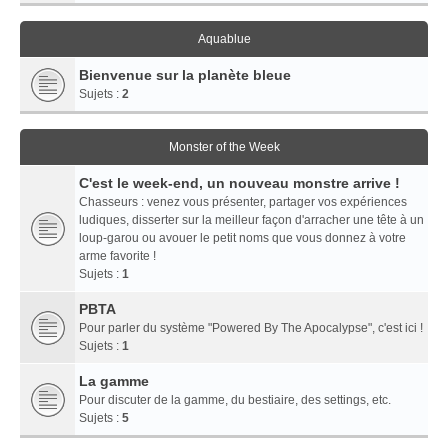
Aquablue
Bienvenue sur la planète bleue
Sujets :
2
Monster of the Week
C'est le week-end, un nouveau monstre arrive !
Chasseurs : venez vous présenter, partager vos expériences
ludiques, disserter sur la meilleur façon d'arracher une tête à un
loup-garou ou avouer le petit noms que vous donnez à votre
arme favorite !
Sujets :
1
PBTA
Pour parler du système "Powered By The Apocalypse", c'est ici !
Sujets :
1
La gamme
Pour discuter de la gamme, du bestiaire, des settings, etc.
Sujets :
5