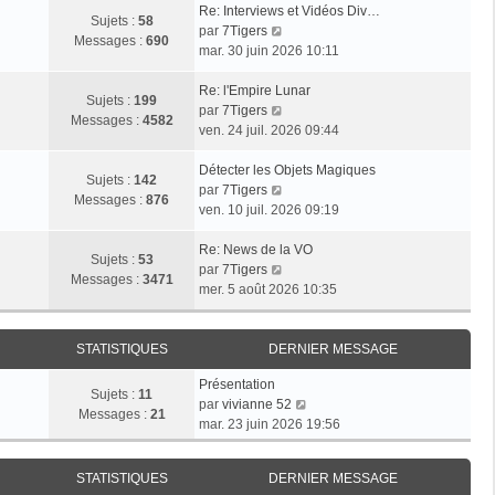
Re: Interviews et Vidéos Div…
Sujets :
58
V
par
7Tigers
Messages :
690
o
mar. 30 juin 2026 10:11
i
r
Re: l'Empire Lunar
Sujets :
199
l
V
par
7Tigers
Messages :
4582
e
o
ven. 24 juil. 2026 09:44
d
i
e
r
Détecter les Objets Magiques
Sujets :
142
r
l
V
par
7Tigers
Messages :
876
n
e
o
ven. 10 juil. 2026 09:19
i
d
i
e
e
r
Re: News de la VO
Sujets :
53
r
r
l
V
par
7Tigers
Messages :
3471
m
n
e
o
mer. 5 août 2026 10:35
e
i
d
i
s
e
e
r
s
r
r
l
STATISTIQUES
DERNIER MESSAGE
a
m
n
e
Présentation
g
e
i
d
Sujets :
11
V
par
vivianne 52
e
s
e
e
Messages :
21
o
mar. 23 juin 2026 19:56
s
r
r
i
a
m
n
r
g
e
i
STATISTIQUES
DERNIER MESSAGE
l
e
s
e