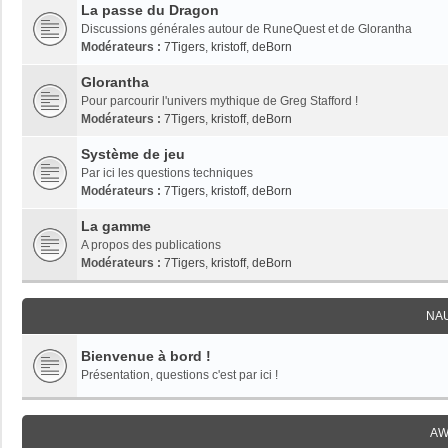
La passe du Dragon
Discussions générales autour de RuneQuest et de Glorantha
Modérateurs :
7Tigers
,
kristoff
,
deBorn
Glorantha
Pour parcourir l'univers mythique de Greg Stafford !
Modérateurs :
7Tigers
,
kristoff
,
deBorn
Système de jeu
Par ici les questions techniques
Modérateurs :
7Tigers
,
kristoff
,
deBorn
La gamme
A propos des publications
Modérateurs :
7Tigers
,
kristoff
,
deBorn
NA
Bienvenue à bord !
Présentation, questions c'est par ici !
AW