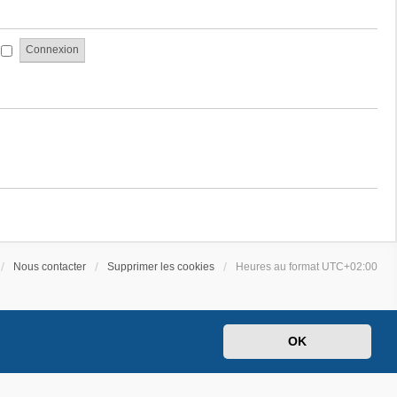
a
e
g
s
e
s
i
a
g
e
Nous contacter
Supprimer les cookies
Heures au format
UTC+02:00
OK