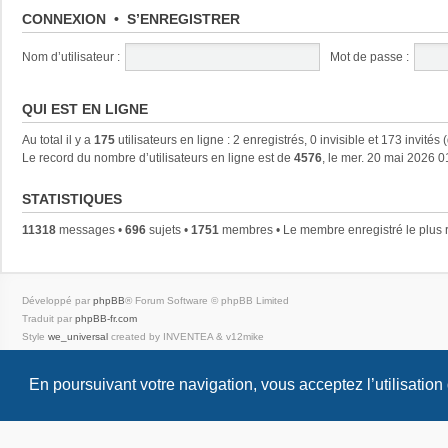
CONNEXION
•
S’ENREGISTRER
Nom d’utilisateur :
Mot de passe :
QUI EST EN LIGNE
Au total il y a
175
utilisateurs en ligne : 2 enregistrés, 0 invisible et 173 invités
Le record du nombre d’utilisateurs en ligne est de
4576
, le mer. 20 mai 2026 0
STATISTIQUES
11318
messages •
696
sujets •
1751
membres • Le membre enregistré le plus 
Développé par
phpBB
® Forum Software © phpBB Limited
Traduit par
phpBB-fr.com
Style
we_universal
created by INVENTEA & v12mike
Confidentialité
|
Conditions
En poursuivant votre navigation, vous acceptez l’utilisation