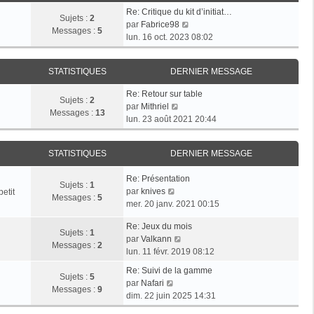
e
s
r
Re: Critique du kit d’initiat…
d
Sujets :
2
a
m
V
par
Fabrice98
e
Messages :
5
g
e
o
lun. 16 oct. 2023 08:02
r
e
s
i
n
s
r
i
a
STATISTIQUES
DERNIER MESSAGE
l
e
g
e
r
Re: Retour sur table
e
d
Sujets :
2
V
m
par
Mithriel
e
Messages :
13
o
e
lun. 23 août 2021 20:44
r
i
s
n
r
s
i
STATISTIQUES
DERNIER MESSAGE
l
a
e
e
g
r
Re: Présentation
d
e
Sujets :
1
m
V
par
knives
etit
e
Messages :
5
e
o
mer. 20 janv. 2021 00:15
r
s
i
n
s
Re: Jeux du mois
r
i
Sujets :
1
V
a
par
Valkann
l
e
Messages :
2
o
g
lun. 11 févr. 2019 08:12
e
r
i
e
d
m
Re: Suivi de la gamme
r
Sujets :
5
e
V
e
par
Nafari
l
Messages :
9
r
o
s
dim. 22 juin 2025 14:31
e
n
i
s
d