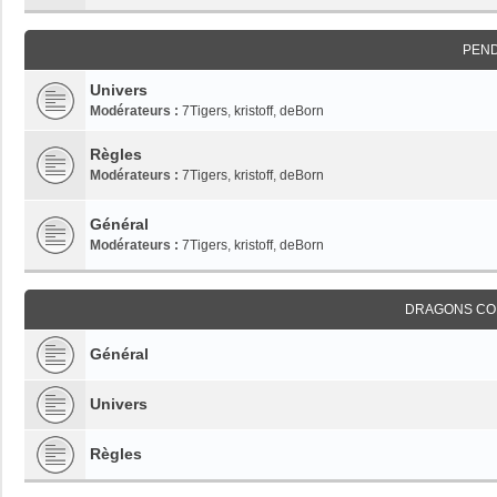
PEN
Univers
Modérateurs :
7Tigers
,
kristoff
,
deBorn
Règles
Modérateurs :
7Tigers
,
kristoff
,
deBorn
Général
Modérateurs :
7Tigers
,
kristoff
,
deBorn
DRAGONS CO
Général
Univers
Règles