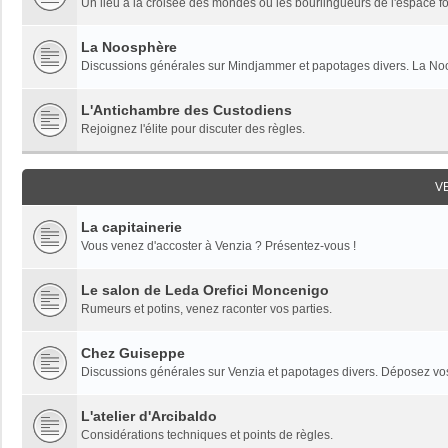
Un lieu à la croisée des mondes où les bourlingueurs de l'espace fon
La Noosphère
Discussions générales sur Mindjammer et papotages divers. La Noo
L'Antichambre des Custodiens
Rejoignez l'élite pour discuter des règles.
V
La capitainerie
Vous venez d'accoster à Venzia ? Présentez-vous !
Le salon de Leda Orefici Moncenigo
Rumeurs et potins, venez raconter vos parties.
Chez Guiseppe
Discussions générales sur Venzia et papotages divers. Déposez vos 
L'atelier d'Arcibaldo
Considérations techniques et points de règles.