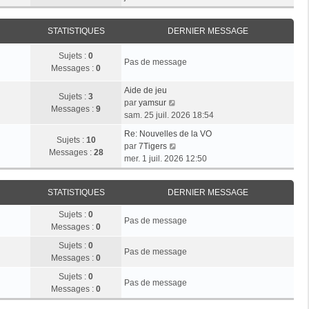
r
e
n
e
i
m
d
i
r
e
e
STATISTIQUES
DERNIER MESSAGE
e
l
s
r
r
e
s
n
Sujets :
0
m
d
Pas de message
a
i
Messages :
0
e
e
g
e
s
r
e
r
Aide de jeu
s
n
Sujets :
3
V
m
par
yamsur
a
i
Messages :
9
o
e
sam. 25 juil. 2026 18:54
g
e
i
s
e
r
Re: Nouvelles de la VO
r
s
Sujets :
10
V
m
par
7Tigers
l
a
Messages :
28
o
e
mer. 1 juil. 2026 12:50
e
g
i
s
d
e
r
s
e
STATISTIQUES
DERNIER MESSAGE
l
a
r
e
g
n
Sujets :
0
d
e
Pas de message
i
Messages :
0
e
e
r
Sujets :
0
r
Pas de message
n
Messages :
0
m
i
e
Sujets :
0
e
Pas de message
s
Messages :
0
r
s
m