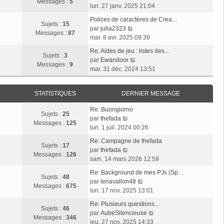
l
e
Messages :
5
g
o
e
lun. 27 janv. 2025 21:04
e
s
e
i
r
d
s
Polices de caractères de Crea…
r
m
Sujets :
15
e
V
a
par
julia2323
l
e
Messages :
87
r
o
g
mar. 8 avr. 2025 09:39
e
s
n
i
e
d
s
Re: Aides de jeu : listes des…
i
r
Sujets :
3
e
V
a
par
Ewandoor
e
l
Messages :
9
r
o
g
mar. 31 déc. 2024 13:51
r
e
n
i
e
m
d
i
r
e
e
STATISTIQUES
DERNIER MESSAGE
e
l
s
r
r
e
s
n
Re: Buongiorno
m
d
Sujets :
25
V
a
i
par
thefada
e
e
Messages :
125
o
g
e
lun. 1 juil. 2024 00:26
s
r
i
e
r
s
n
Re: Campagne de thefada
r
m
Sujets :
17
V
a
i
par
thefada
l
e
Messages :
126
o
g
e
sam. 14 mars 2026 12:59
e
s
i
e
r
d
s
Re: Background de mes PJs (Sp…
r
m
Sujets :
48
e
a
V
par
lenavallon48
l
e
Messages :
675
r
g
o
lun. 17 nov. 2025 13:01
e
s
n
e
i
d
s
Re: Plusieurs questions...
i
r
Sujets :
46
e
a
V
par
AubeSilencieuse
e
l
Messages :
346
r
g
o
jeu. 27 nov. 2025 14:33