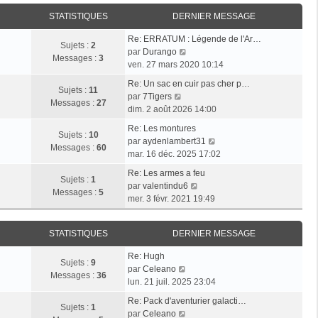
i
r
a
e
e
STATISTIQUES
DERNIER MESSAGE
l
g
r
r
e
e
n
Re: ERRATUM : Légende de l'Ar…
m
d
Sujets :
2
i
V
par
Durango
e
e
Messages :
3
e
o
ven. 27 mars 2020 10:14
s
r
r
i
s
n
Re: Un sac en cuir pas cher p…
m
r
Sujets :
11
a
i
V
par
7Tigers
e
l
Messages :
27
g
e
o
dim. 2 août 2026 14:00
s
e
e
r
i
s
d
Re: Les montures
m
r
Sujets :
10
a
e
V
par
aydenlambert31
e
l
Messages :
60
g
r
o
mar. 16 déc. 2025 17:02
s
e
e
n
i
s
d
Re: Les armes a feu
i
r
Sujets :
1
a
e
V
par
valentindu6
e
l
Messages :
5
g
r
o
mer. 3 févr. 2021 19:49
r
e
e
n
i
m
d
i
r
e
e
STATISTIQUES
DERNIER MESSAGE
e
l
s
r
r
e
s
n
Re: Hugh
m
d
Sujets :
9
V
a
i
par
Celeano
e
e
Messages :
36
o
g
e
lun. 21 juil. 2025 23:04
s
r
i
e
r
s
n
Re: Pack d'aventurier galacti…
r
m
Sujets :
1
a
V
i
par
Celeano