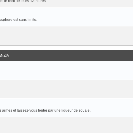
t le récit de leurs aventures.
sphère est sans limite.
ENZIA
armes et laissez-vous tenter par une liqueur de squale.