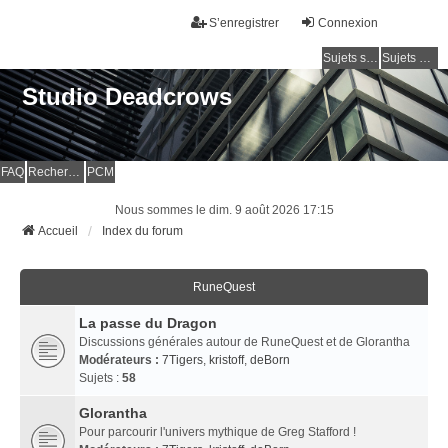
S’enregistrer
Connexion
Sujets sans réponse
Sujets actifs
Studio Deadcrows
FAQ
Rechercher
PCM
Nous sommes le dim. 9 août 2026 17:15
Accueil
Index du forum
RuneQuest
La passe du Dragon
Discussions générales autour de RuneQuest et de Glorantha
Modérateurs :
7Tigers
,
kristoff
,
deBorn
Sujets :
58
Glorantha
Pour parcourir l'univers mythique de Greg Stafford !