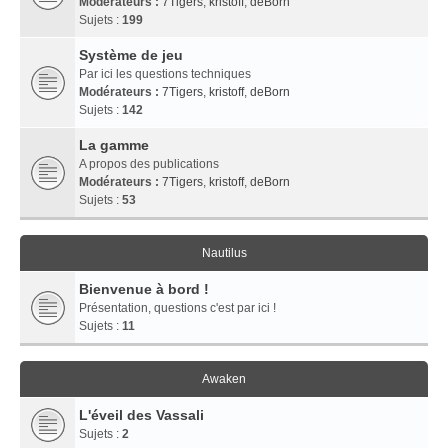
Modérateurs :
7Tigers
,
kristoff
,
deBorn
Sujets :
199
Système de jeu
Par ici les questions techniques
Modérateurs :
7Tigers
,
kristoff
,
deBorn
Sujets :
142
La gamme
A propos des publications
Modérateurs :
7Tigers
,
kristoff
,
deBorn
Sujets :
53
Nautilus
Bienvenue à bord !
Présentation, questions c'est par ici !
Sujets :
11
Awaken
L'éveil des Vassali
Sujets :
2