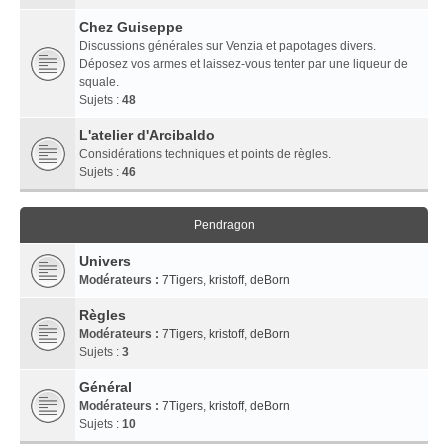
Chez Guiseppe
Discussions générales sur Venzia et papotages divers.
Déposez vos armes et laissez-vous tenter par une liqueur de
squale.
Sujets :
48
L'atelier d'Arcibaldo
Considérations techniques et points de règles.
Sujets :
46
Pendragon
Univers
Modérateurs :
7Tigers
,
kristoff
,
deBorn
Règles
Modérateurs :
7Tigers
,
kristoff
,
deBorn
Sujets :
3
Général
Modérateurs :
7Tigers
,
kristoff
,
deBorn
Sujets :
10