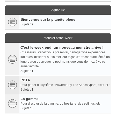
Aquablue
Bienvenue sur la planète bleue
Sujets :
2
Monster of the Week
C'est le week-end, un nouveau monstre arrive !
Chasseurs : venez vous présenter, partager vos expériences
ludiques, disserter sur la meilleur façon d'arracher une tête à un
loup-garou ou avouer le petit noms que vous donnez à votre
arme favorite !
Sujets :
1
PBTA
Pour parler du système "Powered By The Apocalypse", c'est ici !
Sujets :
1
La gamme
Pour discuter de la gamme, du bestiaire, des settings, etc.
Sujets :
5