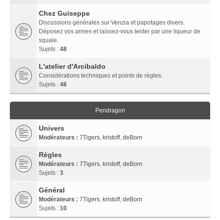
Chez Guiseppe
Discussions générales sur Venzia et papotages divers.
Déposez vos armes et laissez-vous tenter par une liqueur de
squale.
Sujets :
48
L'atelier d'Arcibaldo
Considérations techniques et points de règles.
Sujets :
46
Pendragon
Univers
Modérateurs :
7Tigers
,
kristoff
,
deBorn
Règles
Modérateurs :
7Tigers
,
kristoff
,
deBorn
Sujets :
3
Général
Modérateurs :
7Tigers
,
kristoff
,
deBorn
Sujets :
10