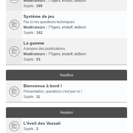
Modérateurs :
7Tigers
,
kristoff
,
deBorn
Sujets :
199
Système de jeu
Par ici les questions techniques
Modérateurs :
7Tigers
,
kristoff
,
deBorn
Sujets :
142
La gamme
A propos des publications
Modérateurs :
7Tigers
,
kristoff
,
deBorn
Sujets :
53
Nautilus
Bienvenue à bord !
Présentation, questions c'est par ici !
Sujets :
11
Awaken
L'éveil des Vassali
Sujets :
2