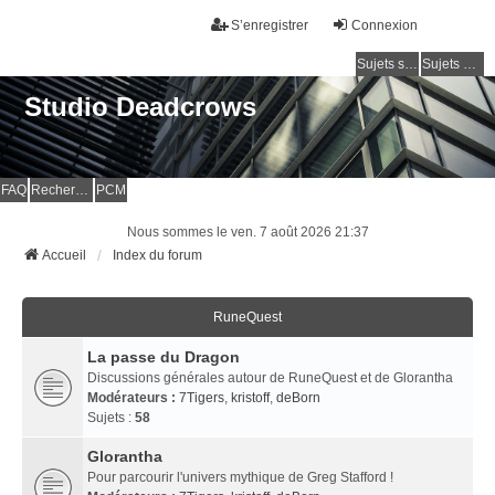
S’enregistrer
Connexion
Sujets sans réponse
Sujets actifs
Studio Deadcrows
FAQ
Rechercher
PCM
Nous sommes le ven. 7 août 2026 21:37
Accueil
Index du forum
RuneQuest
La passe du Dragon
Discussions générales autour de RuneQuest et de Glorantha
Modérateurs :
7Tigers
,
kristoff
,
deBorn
Sujets :
58
Glorantha
Pour parcourir l'univers mythique de Greg Stafford !