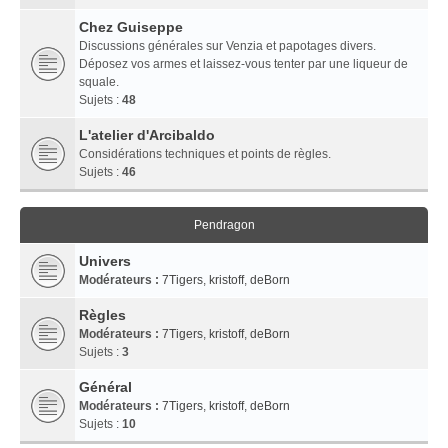
Chez Guiseppe
Discussions générales sur Venzia et papotages divers.
Déposez vos armes et laissez-vous tenter par une liqueur de
squale.
Sujets :
48
L'atelier d'Arcibaldo
Considérations techniques et points de règles.
Sujets :
46
Pendragon
Univers
Modérateurs :
7Tigers
,
kristoff
,
deBorn
Règles
Modérateurs :
7Tigers
,
kristoff
,
deBorn
Sujets :
3
Général
Modérateurs :
7Tigers
,
kristoff
,
deBorn
Sujets :
10