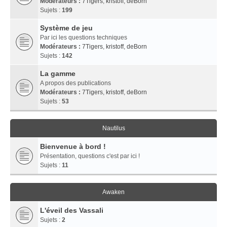
Modérateurs :
7Tigers
,
kristoff
,
deBorn
Sujets :
199
Système de jeu
Par ici les questions techniques
Modérateurs :
7Tigers
,
kristoff
,
deBorn
Sujets :
142
La gamme
A propos des publications
Modérateurs :
7Tigers
,
kristoff
,
deBorn
Sujets :
53
Nautilus
Bienvenue à bord !
Présentation, questions c'est par ici !
Sujets :
11
Awaken
L'éveil des Vassali
Sujets :
2