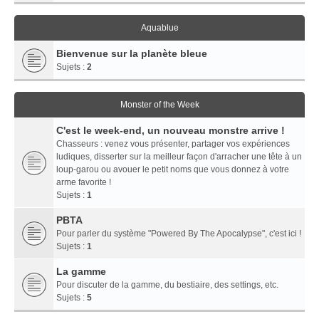
Aquablue
Bienvenue sur la planète bleue
Sujets :
2
Monster of the Week
C'est le week-end, un nouveau monstre arrive !
Chasseurs : venez vous présenter, partager vos expériences
ludiques, disserter sur la meilleur façon d'arracher une tête à un
loup-garou ou avouer le petit noms que vous donnez à votre
arme favorite !
Sujets :
1
PBTA
Pour parler du système "Powered By The Apocalypse", c'est ici !
Sujets :
1
La gamme
Pour discuter de la gamme, du bestiaire, des settings, etc.
Sujets :
5