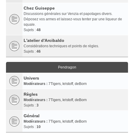
Chez Guiseppe
Discussions générales sur Venzia et papotages divers.
Déposez vos armes et laissez-vous tenter par une liqueur de
squale.
Sujets :
48
L'atelier d'Arcibaldo
Considérations techniques et points de règles.
Sujets :
46
Pendragon
Univers
Modérateurs :
7Tigers
,
kristoff
,
deBorn
Règles
Modérateurs :
7Tigers
,
kristoff
,
deBorn
Sujets :
3
Général
Modérateurs :
7Tigers
,
kristoff
,
deBorn
Sujets :
10