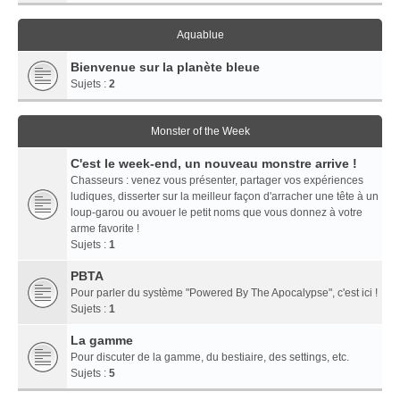
Aquablue
Bienvenue sur la planète bleue
Sujets :
2
Monster of the Week
C'est le week-end, un nouveau monstre arrive !
Chasseurs : venez vous présenter, partager vos expériences
ludiques, disserter sur la meilleur façon d'arracher une tête à un
loup-garou ou avouer le petit noms que vous donnez à votre
arme favorite !
Sujets :
1
PBTA
Pour parler du système "Powered By The Apocalypse", c'est ici !
Sujets :
1
La gamme
Pour discuter de la gamme, du bestiaire, des settings, etc.
Sujets :
5