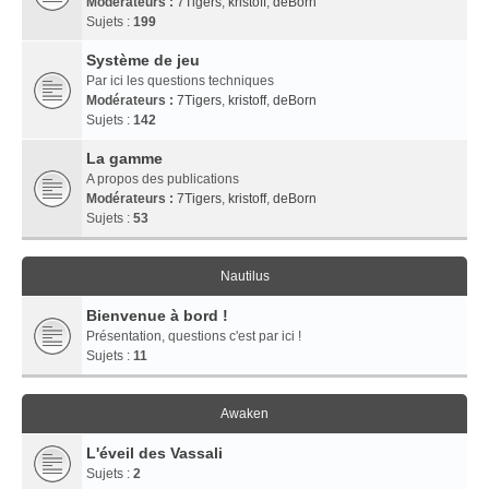
Modérateurs :
7Tigers
,
kristoff
,
deBorn
Sujets :
199
Système de jeu
Par ici les questions techniques
Modérateurs :
7Tigers
,
kristoff
,
deBorn
Sujets :
142
La gamme
A propos des publications
Modérateurs :
7Tigers
,
kristoff
,
deBorn
Sujets :
53
Nautilus
Bienvenue à bord !
Présentation, questions c'est par ici !
Sujets :
11
Awaken
L'éveil des Vassali
Sujets :
2