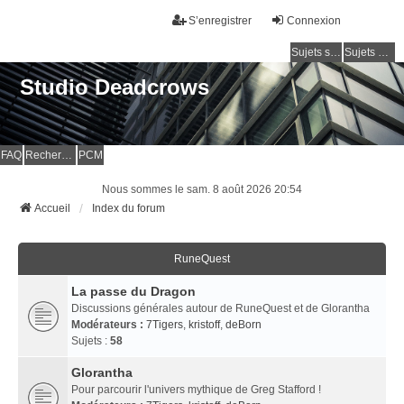
S’enregistrer
Connexion
Sujets sans réponse
Sujets actifs
Studio Deadcrows
FAQ
Rechercher
PCM
Nous sommes le sam. 8 août 2026 20:54
Accueil
Index du forum
RuneQuest
La passe du Dragon
Discussions générales autour de RuneQuest et de Glorantha
Modérateurs :
7Tigers
,
kristoff
,
deBorn
Sujets :
58
Glorantha
Pour parcourir l'univers mythique de Greg Stafford !