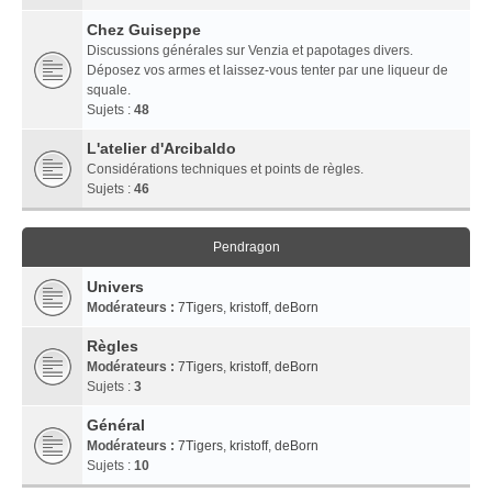
Chez Guiseppe
Discussions générales sur Venzia et papotages divers.
Déposez vos armes et laissez-vous tenter par une liqueur de
squale.
Sujets :
48
L'atelier d'Arcibaldo
Considérations techniques et points de règles.
Sujets :
46
Pendragon
Univers
Modérateurs :
7Tigers
,
kristoff
,
deBorn
Règles
Modérateurs :
7Tigers
,
kristoff
,
deBorn
Sujets :
3
Général
Modérateurs :
7Tigers
,
kristoff
,
deBorn
Sujets :
10