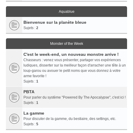
Aquablue
Bienvenue sur la planète bleue
Sujets :
2
Monster of the Week
C'est le week-end, un nouveau monstre arrive !
Chasseurs : venez vous présenter, partager vos expériences
ludiques, disserter sur la meilleur façon d'arracher une tête à un
loup-garou ou avouer le petit noms que vous donnez à votre
arme favorite !
Sujets :
1
PBTA
Pour parler du système "Powered By The Apocalypse", c'est ici !
Sujets :
1
La gamme
Pour discuter de la gamme, du bestiaire, des settings, etc.
Sujets :
5