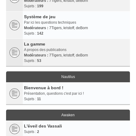
Modérateurs :
7Tigers
,
kristoff
,
deBorn
Sujets :
199
Système de jeu
Par ici les questions techniques
Modérateurs :
7Tigers
,
kristoff
,
deBorn
Sujets :
142
La gamme
A propos des publications
Modérateurs :
7Tigers
,
kristoff
,
deBorn
Sujets :
53
Nautilus
Bienvenue à bord !
Présentation, questions c'est par ici !
Sujets :
11
Awaken
L'éveil des Vassali
Sujets :
2