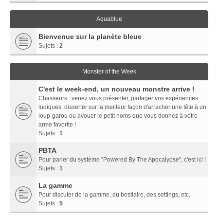
Aquablue
Bienvenue sur la planète bleue
Sujets :
2
Monster of the Week
C'est le week-end, un nouveau monstre arrive !
Chasseurs : venez vous présenter, partager vos expériences
ludiques, disserter sur la meilleur façon d'arracher une tête à un
loup-garou ou avouer le petit noms que vous donnez à votre
arme favorite !
Sujets :
1
PBTA
Pour parler du système "Powered By The Apocalypse", c'est ici !
Sujets :
1
La gamme
Pour discuter de la gamme, du bestiaire, des settings, etc.
Sujets :
5