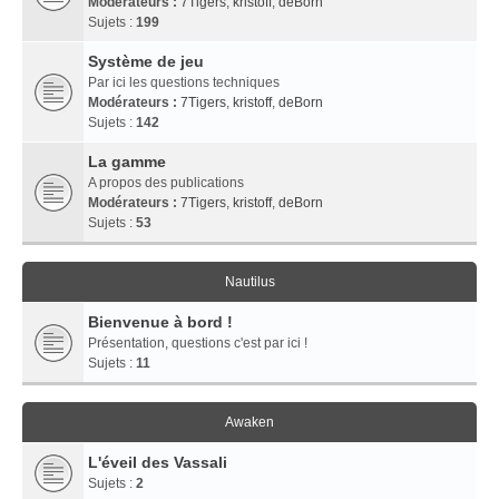
Modérateurs :
7Tigers
,
kristoff
,
deBorn
Sujets :
199
Système de jeu
Par ici les questions techniques
Modérateurs :
7Tigers
,
kristoff
,
deBorn
Sujets :
142
La gamme
A propos des publications
Modérateurs :
7Tigers
,
kristoff
,
deBorn
Sujets :
53
Nautilus
Bienvenue à bord !
Présentation, questions c'est par ici !
Sujets :
11
Awaken
L'éveil des Vassali
Sujets :
2