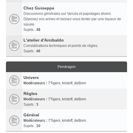
Chez Guiseppe
Discussions générales sur Venzia et papotages divers.
Déposez vos armes et laissez-vous tenter par une liqueur de
squale.
Sujets :
48
L'atelier d'Arcibaldo
Considérations techniques et points de règles.
Sujets :
46
Pendragon
Univers
Modérateurs :
7Tigers
,
kristoff
,
deBorn
Règles
Modérateurs :
7Tigers
,
kristoff
,
deBorn
Sujets :
3
Général
Modérateurs :
7Tigers
,
kristoff
,
deBorn
Sujets :
10