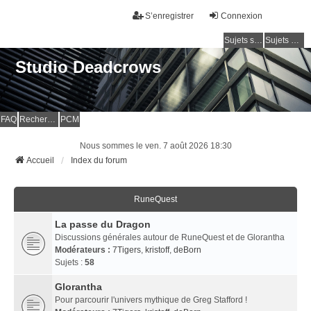
S’enregistrer
Connexion
Sujets sans réponse
Sujets actifs
Studio Deadcrows
FAQ
Rechercher
PCM
Nous sommes le ven. 7 août 2026 18:30
Accueil
Index du forum
RuneQuest
La passe du Dragon
Discussions générales autour de RuneQuest et de Glorantha
Modérateurs :
7Tigers
,
kristoff
,
deBorn
Sujets :
58
Glorantha
Pour parcourir l'univers mythique de Greg Stafford !