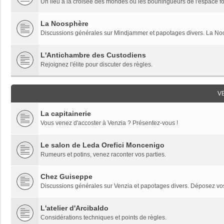
Un lieu à la croisée des mondes où les bourlingueurs de l'espace fon
La Noosphère
Discussions générales sur Mindjammer et papotages divers. La Noo
L'Antichambre des Custodiens
Rejoignez l'élite pour discuter des règles.
V
La capitainerie
Vous venez d'accoster à Venzia ? Présentez-vous !
Le salon de Leda Orefici Moncenigo
Rumeurs et potins, venez raconter vos parties.
Chez Guiseppe
Discussions générales sur Venzia et papotages divers. Déposez vos 
L'atelier d'Arcibaldo
Considérations techniques et points de règles.