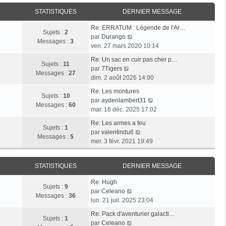
i
r
a
e
e
STATISTIQUES
DERNIER MESSAGE
l
g
r
r
e
e
n
Re: ERRATUM : Légende de l'Ar…
m
d
Sujets :
2
i
V
par
Durango
e
e
Messages :
3
e
o
ven. 27 mars 2020 10:14
s
r
r
i
s
n
Re: Un sac en cuir pas cher p…
m
r
Sujets :
11
a
i
V
par
7Tigers
e
l
Messages :
27
g
e
o
dim. 2 août 2026 14:00
s
e
e
r
i
s
d
Re: Les montures
m
r
Sujets :
10
a
e
V
par
aydenlambert31
e
l
Messages :
60
g
r
o
mar. 16 déc. 2025 17:02
s
e
e
n
i
s
d
Re: Les armes a feu
i
r
Sujets :
1
a
e
V
par
valentindu6
e
l
Messages :
5
g
r
o
mer. 3 févr. 2021 19:49
r
e
e
n
i
m
d
i
r
e
e
STATISTIQUES
DERNIER MESSAGE
e
l
s
r
r
e
s
n
Re: Hugh
m
d
Sujets :
9
V
a
i
par
Celeano
e
e
Messages :
36
o
g
e
lun. 21 juil. 2025 23:04
s
r
i
e
r
s
n
Re: Pack d'aventurier galacti…
r
m
Sujets :
1
a
V
i
par
Celeano