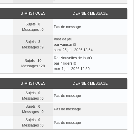
r
e
n
e
i
m
d
i
r
e
e
STATISTIQUES
DERNIER MESSAGE
e
l
s
r
r
e
s
n
Sujets :
0
m
d
Pas de message
a
i
Messages :
0
e
e
g
e
s
r
e
r
Aide de jeu
s
n
Sujets :
3
V
m
par
yamsur
a
i
Messages :
9
o
e
sam. 25 juil. 2026 18:54
g
e
i
s
e
r
Re: Nouvelles de la VO
r
s
Sujets :
10
V
m
par
7Tigers
l
a
Messages :
28
o
e
mer. 1 juil. 2026 12:50
e
g
i
s
d
e
r
s
e
STATISTIQUES
DERNIER MESSAGE
l
a
r
e
g
n
Sujets :
0
d
e
Pas de message
i
Messages :
0
e
e
r
Sujets :
0
r
Pas de message
n
Messages :
0
m
i
e
Sujets :
0
e
Pas de message
s
Messages :
0
r
s
m