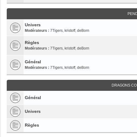
PEN
Univers
Modérateurs :
7Tigers
,
kristoff
,
deBorn
Règles
Modérateurs :
7Tigers
,
kristoff
,
deBorn
Général
Modérateurs :
7Tigers
,
kristoff
,
deBorn
DRAGONS CO
Général
Univers
Règles