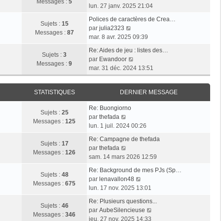
l
e
Messages :
5
g
o
e
lun. 27 janv. 2025 21:04
e
s
e
i
r
d
s
Polices de caractères de Crea…
r
m
Sujets :
15
e
V
a
par
julia2323
l
e
Messages :
87
r
o
g
mar. 8 avr. 2025 09:39
e
s
n
i
e
d
s
Re: Aides de jeu : listes des…
i
r
Sujets :
3
e
V
a
par
Ewandoor
e
l
Messages :
9
r
o
g
mar. 31 déc. 2024 13:51
r
e
n
i
e
m
d
i
r
e
e
STATISTIQUES
DERNIER MESSAGE
e
l
s
r
r
e
s
n
Re: Buongiorno
m
d
Sujets :
25
V
a
i
par
thefada
e
e
Messages :
125
o
g
e
lun. 1 juil. 2024 00:26
s
r
i
e
r
s
n
Re: Campagne de thefada
r
m
Sujets :
17
V
a
i
par
thefada
l
e
Messages :
126
o
g
e
sam. 14 mars 2026 12:59
e
s
i
e
r
d
s
Re: Background de mes PJs (Sp…
r
m
Sujets :
48
e
a
V
par
lenavallon48
l
e
Messages :
675
r
g
o
lun. 17 nov. 2025 13:01
e
s
n
e
i
d
s
Re: Plusieurs questions...
i
r
Sujets :
46
e
a
V
par
AubeSilencieuse
e
l
Messages :
346
r
g
o
jeu. 27 nov. 2025 14:33