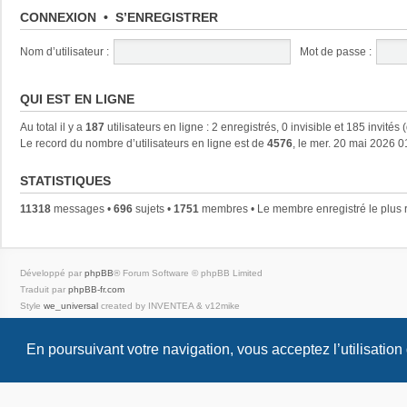
CONNEXION
•
S’ENREGISTRER
Nom d’utilisateur :
Mot de passe :
QUI EST EN LIGNE
Au total il y a
187
utilisateurs en ligne : 2 enregistrés, 0 invisible et 185 invités
Le record du nombre d’utilisateurs en ligne est de
4576
, le mer. 20 mai 2026 0
STATISTIQUES
11318
messages •
696
sujets •
1751
membres • Le membre enregistré le plus 
Développé par
phpBB
® Forum Software © phpBB Limited
Traduit par
phpBB-fr.com
Style
we_universal
created by INVENTEA & v12mike
Confidentialité
|
Conditions
En poursuivant votre navigation, vous acceptez l’utilisation