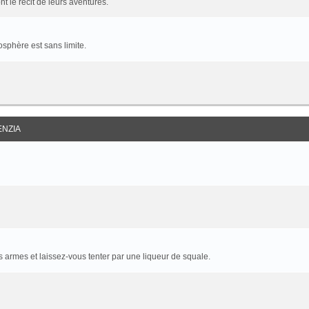
t le récit de leurs aventures.
sphère est sans limite.
ENZIA
armes et laissez-vous tenter par une liqueur de squale.