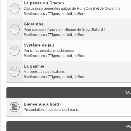
La passe du Dragon
Discussions générales autour de RuneQuest et de Glorantha
Modérateurs :
7Tigers
,
kristoff
,
deBorn
Glorantha
Pour parcourir l'univers mythique de Greg Stafford !
Modérateurs :
7Tigers
,
kristoff
,
deBorn
Système de jeu
Par ici les questions techniques
Modérateurs :
7Tigers
,
kristoff
,
deBorn
La gamme
A propos des publications
Modérateurs :
7Tigers
,
kristoff
,
deBorn
NA
Bienvenue à bord !
Présentation, questions c'est par ici !
AW