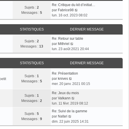
e
s
r
Re: Critique du kit d’initiat…
d
Sujets :
2
a
m
V
par
Fabrice98
e
Messages :
5
g
e
o
lun. 16 oct. 2023 08:02
r
e
s
i
n
s
r
i
a
STATISTIQUES
DERNIER MESSAGE
l
e
g
e
r
Re: Retour sur table
e
d
Sujets :
2
V
m
par
Mithriel
e
Messages :
13
o
e
lun. 23 août 2021 20:44
r
i
s
n
r
s
i
STATISTIQUES
DERNIER MESSAGE
l
a
e
e
g
r
Re: Présentation
d
e
Sujets :
1
m
V
par
knives
etit
e
Messages :
5
e
o
mer. 20 janv. 2021 00:15
r
s
i
n
s
Re: Jeux du mois
r
i
Sujets :
1
V
a
par
Valkann
l
e
Messages :
2
o
g
lun. 11 févr. 2019 08:12
e
r
i
e
d
m
Re: Suivi de la gamme
r
Sujets :
5
e
V
e
par
Nafari
l
Messages :
9
r
o
s
dim. 22 juin 2025 14:31
e
n
i
s
d