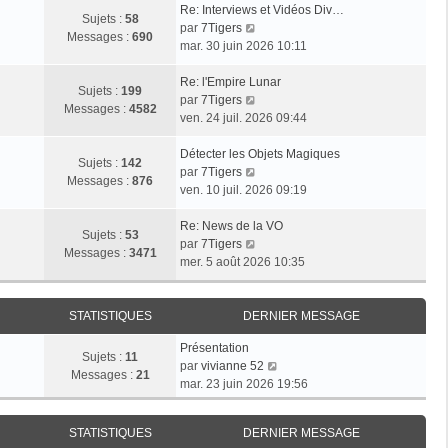
Re: Interviews et Vidéos Div…
Sujets :
58
V
par
7Tigers
Messages :
690
o
mar. 30 juin 2026 10:11
i
r
Re: l'Empire Lunar
Sujets :
199
l
V
par
7Tigers
Messages :
4582
e
o
ven. 24 juil. 2026 09:44
d
i
e
r
Détecter les Objets Magiques
Sujets :
142
r
l
V
par
7Tigers
Messages :
876
n
e
o
ven. 10 juil. 2026 09:19
i
d
i
e
e
r
Re: News de la VO
Sujets :
53
r
r
l
V
par
7Tigers
Messages :
3471
m
n
e
o
mer. 5 août 2026 10:35
e
i
d
i
s
e
e
r
s
r
r
l
STATISTIQUES
DERNIER MESSAGE
a
m
n
e
Présentation
g
e
i
d
Sujets :
11
V
par
vivianne 52
e
s
e
e
Messages :
21
o
mar. 23 juin 2026 19:56
s
r
r
i
a
m
n
r
g
e
i
STATISTIQUES
DERNIER MESSAGE
l
e
s
e