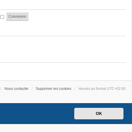
a
e
g
s
e
s
i
a
g
e
Nous contacter
Supprimer les cookies
Heures au format
UTC+02:00
OK