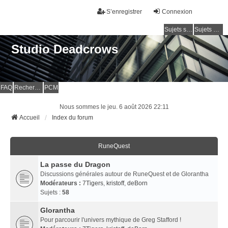
S’enregistrer
Connexion
Sujets sans réponse
Sujets actifs
Studio Deadcrows
FAQ
Rechercher
PCM
Nous sommes le jeu. 6 août 2026 22:11
Accueil
Index du forum
RuneQuest
La passe du Dragon
Discussions générales autour de RuneQuest et de Glorantha
Modérateurs :
7Tigers
,
kristoff
,
deBorn
Sujets :
58
Glorantha
Pour parcourir l'univers mythique de Greg Stafford !