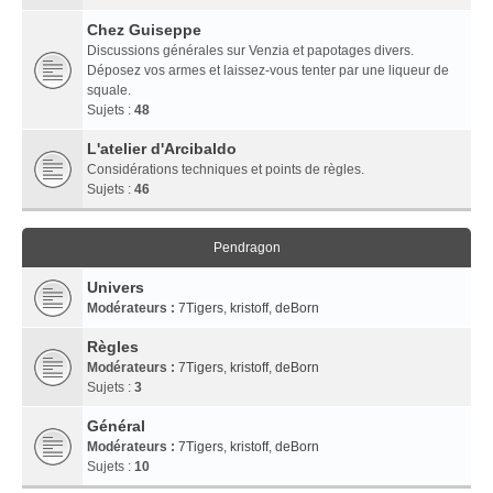
Chez Guiseppe
Discussions générales sur Venzia et papotages divers.
Déposez vos armes et laissez-vous tenter par une liqueur de
squale.
Sujets :
48
L'atelier d'Arcibaldo
Considérations techniques et points de règles.
Sujets :
46
Pendragon
Univers
Modérateurs :
7Tigers
,
kristoff
,
deBorn
Règles
Modérateurs :
7Tigers
,
kristoff
,
deBorn
Sujets :
3
Général
Modérateurs :
7Tigers
,
kristoff
,
deBorn
Sujets :
10