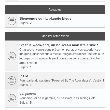
Aquablue
Bienvenue sur la planète bleue
Sujets :
2
Monster of the Week
C'est le week-end, un nouveau monstre arrive !
Chasseurs : venez vous présenter, partager vos expériences
ludiques, disserter sur la meilleur façon d'arracher une tête à un
loup-garou ou avouer le petit noms que vous donnez à votre
arme favorite !
Sujets :
1
PBTA
Pour parler du système "Powered By The Apocalypse", c'est ici !
Sujets :
1
La gamme
Pour discuter de la gamme, du bestiaire, des settings, etc.
Sujets :
5