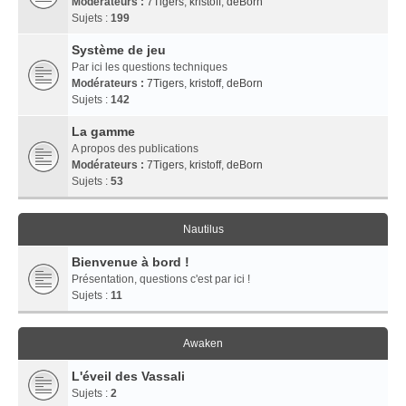
Modérateurs :
7Tigers
,
kristoff
,
deBorn
Sujets :
199
Système de jeu
Par ici les questions techniques
Modérateurs :
7Tigers
,
kristoff
,
deBorn
Sujets :
142
La gamme
A propos des publications
Modérateurs :
7Tigers
,
kristoff
,
deBorn
Sujets :
53
Nautilus
Bienvenue à bord !
Présentation, questions c'est par ici !
Sujets :
11
Awaken
L'éveil des Vassali
Sujets :
2