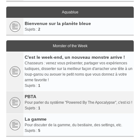
Aquablue
Bienvenue sur la planète bleue
Sujets :
2
Monster of the Week
C'est le week-end, un nouveau monstre arrive !
Chasseurs : venez vous présenter, partager vos expériences
ludiques, disserter sur la meilleur façon d'arracher une tête à un
loup-garou ou avouer le petit noms que vous donnez à votre
arme favorite !
Sujets :
1
PBTA
Pour parler du système "Powered By The Apocalypse", c'est ici !
Sujets :
1
La gamme
Pour discuter de la gamme, du bestiaire, des settings, etc.
Sujets :
5