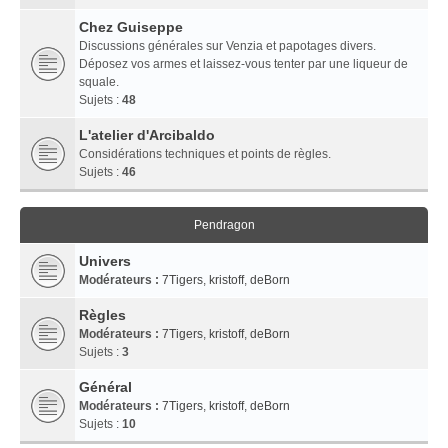
Chez Guiseppe
Discussions générales sur Venzia et papotages divers.
Déposez vos armes et laissez-vous tenter par une liqueur de
squale.
Sujets :
48
L'atelier d'Arcibaldo
Considérations techniques et points de règles.
Sujets :
46
Pendragon
Univers
Modérateurs :
7Tigers
,
kristoff
,
deBorn
Règles
Modérateurs :
7Tigers
,
kristoff
,
deBorn
Sujets :
3
Général
Modérateurs :
7Tigers
,
kristoff
,
deBorn
Sujets :
10