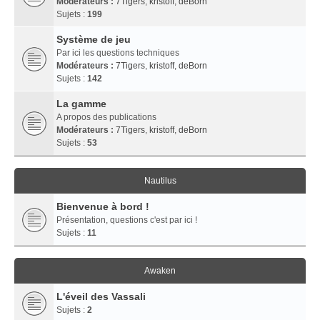
Modérateurs :
7Tigers
,
kristoff
,
deBorn
Sujets :
199
Système de jeu
Par ici les questions techniques
Modérateurs :
7Tigers
,
kristoff
,
deBorn
Sujets :
142
La gamme
A propos des publications
Modérateurs :
7Tigers
,
kristoff
,
deBorn
Sujets :
53
Nautilus
Bienvenue à bord !
Présentation, questions c'est par ici !
Sujets :
11
Awaken
L'éveil des Vassali
Sujets :
2