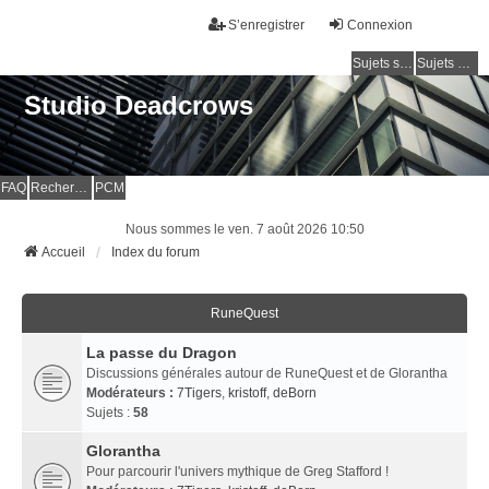
S’enregistrer
Connexion
Sujets sans réponse
Sujets actifs
Studio Deadcrows
FAQ
Rechercher
PCM
Nous sommes le ven. 7 août 2026 10:50
Accueil
Index du forum
RuneQuest
La passe du Dragon
Discussions générales autour de RuneQuest et de Glorantha
Modérateurs :
7Tigers
,
kristoff
,
deBorn
Sujets :
58
Glorantha
Pour parcourir l'univers mythique de Greg Stafford !