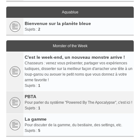
Aquablue
Bienvenue sur la planète bleue
Sujets :
2
Monster of the Week
C'est le week-end, un nouveau monstre arrive !
Chasseurs : venez vous présenter, partager vos expériences
ludiques, disserter sur la meilleur façon d'arracher une tête à un
loup-garou ou avouer le petit noms que vous donnez à votre
arme favorite !
Sujets :
1
PBTA
Pour parler du système "Powered By The Apocalypse", c'est ici !
Sujets :
1
La gamme
Pour discuter de la gamme, du bestiaire, des settings, etc.
Sujets :
5