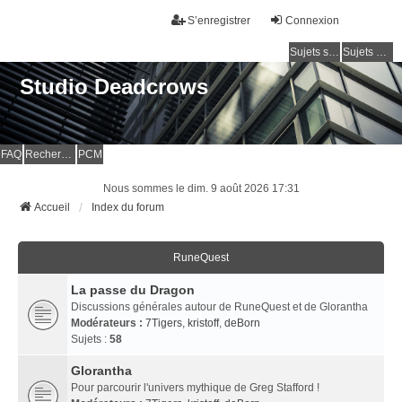
S’enregistrer
Connexion
Sujets sans réponse
Sujets actifs
Studio Deadcrows
FAQ
Rechercher
PCM
Nous sommes le dim. 9 août 2026 17:31
Accueil
Index du forum
RuneQuest
La passe du Dragon
Discussions générales autour de RuneQuest et de Glorantha
Modérateurs :
7Tigers
,
kristoff
,
deBorn
Sujets :
58
Glorantha
Pour parcourir l'univers mythique de Greg Stafford !