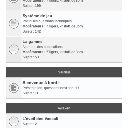
Modérateurs :
7Tigers
,
kristoff
,
deBorn
Sujets :
199
Système de jeu
Par ici les questions techniques
Modérateurs :
7Tigers
,
kristoff
,
deBorn
Sujets :
142
La gamme
A propos des publications
Modérateurs :
7Tigers
,
kristoff
,
deBorn
Sujets :
53
Nautilus
Bienvenue à bord !
Présentation, questions c'est par ici !
Sujets :
11
Awaken
L'éveil des Vassali
Sujets :
2