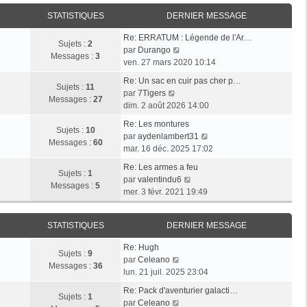
i
r
a
e
e
STATISTIQUES
DERNIER MESSAGE
l
g
r
r
e
e
n
Re: ERRATUM : Légende de l'Ar…
m
d
Sujets :
2
i
V
par
Durango
e
e
Messages :
3
e
o
ven. 27 mars 2020 10:14
s
r
r
i
s
n
Re: Un sac en cuir pas cher p…
m
r
Sujets :
11
a
i
V
par
7Tigers
e
l
Messages :
27
g
e
o
dim. 2 août 2026 14:00
s
e
e
r
i
s
d
Re: Les montures
m
r
Sujets :
10
a
e
V
par
aydenlambert31
e
l
Messages :
60
g
r
o
mar. 16 déc. 2025 17:02
s
e
e
n
i
s
d
Re: Les armes a feu
i
r
Sujets :
1
a
e
V
par
valentindu6
e
l
Messages :
5
g
r
o
mer. 3 févr. 2021 19:49
r
e
e
n
i
m
d
i
r
e
e
STATISTIQUES
DERNIER MESSAGE
e
l
s
r
r
e
s
n
Re: Hugh
m
d
Sujets :
9
V
a
i
par
Celeano
e
e
Messages :
36
o
g
e
lun. 21 juil. 2025 23:04
s
r
i
e
r
s
n
Re: Pack d'aventurier galacti…
r
m
Sujets :
1
a
V
i
par
Celeano