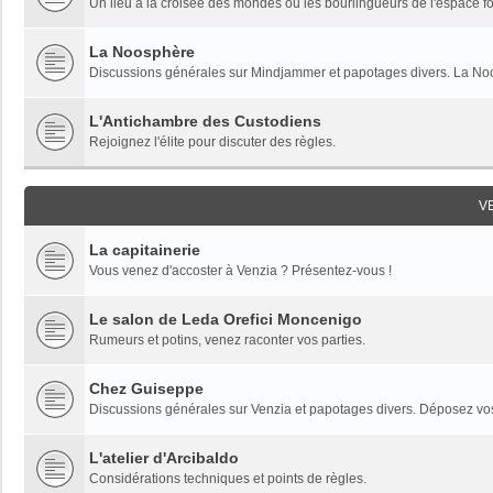
Un lieu à la croisée des mondes où les bourlingueurs de l'espace fon
La Noosphère
Discussions générales sur Mindjammer et papotages divers. La Noo
L'Antichambre des Custodiens
Rejoignez l'élite pour discuter des règles.
V
La capitainerie
Vous venez d'accoster à Venzia ? Présentez-vous !
Le salon de Leda Orefici Moncenigo
Rumeurs et potins, venez raconter vos parties.
Chez Guiseppe
Discussions générales sur Venzia et papotages divers. Déposez vos 
L'atelier d'Arcibaldo
Considérations techniques et points de règles.