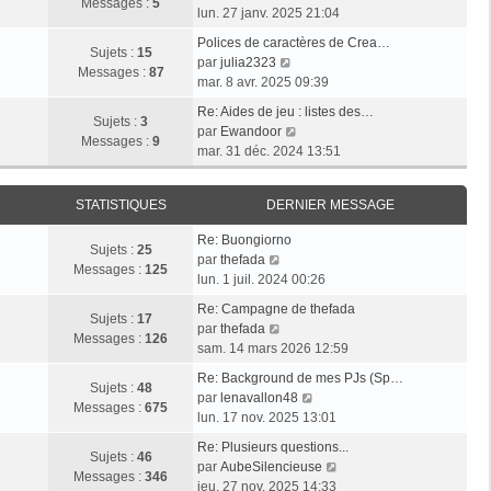
l
e
Messages :
5
g
o
e
lun. 27 janv. 2025 21:04
e
s
e
i
r
d
s
Polices de caractères de Crea…
r
m
Sujets :
15
e
V
a
par
julia2323
l
e
Messages :
87
r
o
g
mar. 8 avr. 2025 09:39
e
s
n
i
e
d
s
Re: Aides de jeu : listes des…
i
r
Sujets :
3
e
V
a
par
Ewandoor
e
l
Messages :
9
r
o
g
mar. 31 déc. 2024 13:51
r
e
n
i
e
m
d
i
r
e
e
STATISTIQUES
DERNIER MESSAGE
e
l
s
r
r
e
s
n
Re: Buongiorno
m
d
Sujets :
25
V
a
i
par
thefada
e
e
Messages :
125
o
g
e
lun. 1 juil. 2024 00:26
s
r
i
e
r
s
n
Re: Campagne de thefada
r
m
Sujets :
17
V
a
i
par
thefada
l
e
Messages :
126
o
g
e
sam. 14 mars 2026 12:59
e
s
i
e
r
d
s
Re: Background de mes PJs (Sp…
r
m
Sujets :
48
e
a
V
par
lenavallon48
l
e
Messages :
675
r
g
o
lun. 17 nov. 2025 13:01
e
s
n
e
i
d
s
Re: Plusieurs questions...
i
r
Sujets :
46
e
a
V
par
AubeSilencieuse
e
l
Messages :
346
r
g
o
jeu. 27 nov. 2025 14:33