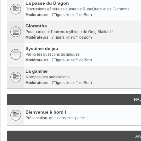
La passe du Dragon
Discussions générales autour de RuneQuest et de Glorantha
Modérateurs :
7Tigers
,
kristoff
,
deBorn
Glorantha
Pour parcourir l'univers mythique de Greg Stafford !
Modérateurs :
7Tigers
,
kristoff
,
deBorn
Système de jeu
Par ici les questions techniques
Modérateurs :
7Tigers
,
kristoff
,
deBorn
La gamme
A propos des publications
Modérateurs :
7Tigers
,
kristoff
,
deBorn
NA
Bienvenue à bord !
Présentation, questions c'est par ici !
AW