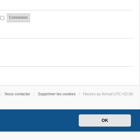
a
e
g
s
e
s
i
a
g
e
Nous contacter
Supprimer les cookies
Heures au format
UTC+02:00
OK