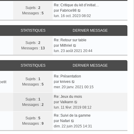
e
s
r
Re: Critique du kit d’initiat…
d
Sujets :
2
a
m
V
par
Fabrice98
e
Messages :
5
g
e
o
lun. 16 oct. 2023 08:02
r
e
s
i
n
s
r
i
a
STATISTIQUES
DERNIER MESSAGE
l
e
g
e
r
Re: Retour sur table
e
d
Sujets :
2
V
m
par
Mithriel
e
Messages :
13
o
e
lun. 23 août 2021 20:44
r
i
s
n
r
s
i
STATISTIQUES
DERNIER MESSAGE
l
a
e
e
g
r
Re: Présentation
d
e
Sujets :
1
m
V
par
knives
etit
e
Messages :
5
e
o
mer. 20 janv. 2021 00:15
r
s
i
n
s
Re: Jeux du mois
r
i
Sujets :
1
V
a
par
Valkann
l
e
Messages :
2
o
g
lun. 11 févr. 2019 08:12
e
r
i
e
d
m
Re: Suivi de la gamme
r
Sujets :
5
e
V
e
par
Nafari
l
Messages :
9
r
o
s
dim. 22 juin 2025 14:31
e
n
i
s
d