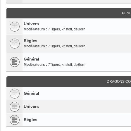
PEN
Univers
Modérateurs :
7Tigers
,
kristoff
,
deBorn
Règles
Modérateurs :
7Tigers
,
kristoff
,
deBorn
Général
Modérateurs :
7Tigers
,
kristoff
,
deBorn
DRAGONS CO
Général
Univers
Règles