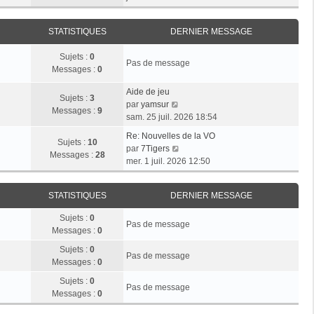
r
e
n
e
i
m
d
i
r
e
e
STATISTIQUES
DERNIER MESSAGE
e
l
s
r
r
e
s
n
Sujets :
0
m
d
Pas de message
a
i
Messages :
0
e
e
g
e
s
r
e
r
Aide de jeu
s
n
Sujets :
3
V
m
par
yamsur
a
i
Messages :
9
o
e
sam. 25 juil. 2026 18:54
g
e
i
s
e
r
Re: Nouvelles de la VO
r
s
Sujets :
10
V
m
par
7Tigers
l
a
Messages :
28
o
e
mer. 1 juil. 2026 12:50
e
g
i
s
d
e
r
s
e
STATISTIQUES
DERNIER MESSAGE
l
a
r
e
g
n
Sujets :
0
d
e
Pas de message
i
Messages :
0
e
e
r
Sujets :
0
r
Pas de message
n
Messages :
0
m
i
e
Sujets :
0
e
Pas de message
s
Messages :
0
r
s
m