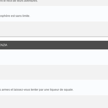
t le récit de leurs aventures.
sphère est sans limite.
ENZIA
armes et laissez-vous tenter par une liqueur de squale.