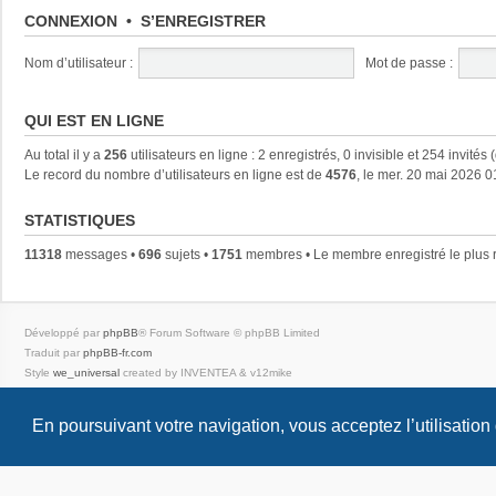
CONNEXION
•
S’ENREGISTRER
Nom d’utilisateur :
Mot de passe :
QUI EST EN LIGNE
Au total il y a
256
utilisateurs en ligne : 2 enregistrés, 0 invisible et 254 invités
Le record du nombre d’utilisateurs en ligne est de
4576
, le mer. 20 mai 2026 0
STATISTIQUES
11318
messages •
696
sujets •
1751
membres • Le membre enregistré le plus 
Développé par
phpBB
® Forum Software © phpBB Limited
Traduit par
phpBB-fr.com
Style
we_universal
created by INVENTEA & v12mike
Confidentialité
|
Conditions
En poursuivant votre navigation, vous acceptez l’utilisation