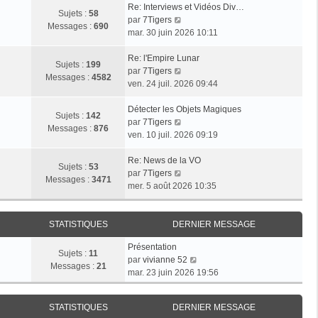
Re: Interviews et Vidéos Div…
Sujets :
58
V
par
7Tigers
Messages :
690
o
mar. 30 juin 2026 10:11
i
r
Re: l'Empire Lunar
Sujets :
199
l
V
par
7Tigers
Messages :
4582
e
o
ven. 24 juil. 2026 09:44
d
i
e
r
Détecter les Objets Magiques
Sujets :
142
r
l
V
par
7Tigers
Messages :
876
n
e
o
ven. 10 juil. 2026 09:19
i
d
i
e
e
r
Re: News de la VO
Sujets :
53
r
r
l
V
par
7Tigers
Messages :
3471
m
n
e
o
mer. 5 août 2026 10:35
e
i
d
i
s
e
e
r
s
r
r
l
STATISTIQUES
DERNIER MESSAGE
a
m
n
e
Présentation
g
e
i
d
Sujets :
11
V
par
vivianne 52
e
s
e
e
Messages :
21
o
mar. 23 juin 2026 19:56
s
r
r
i
a
m
n
r
g
e
i
STATISTIQUES
DERNIER MESSAGE
l
e
s
e