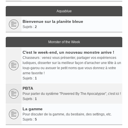
Aquablue
Bienvenue sur la planète bleue
Sujets :
2
Monster of the Week
C'est le week-end, un nouveau monstre arrive !
Chasseurs : venez vous présenter, partager vos expériences
ludiques, disserter sur la meilleur façon d'arracher une tête à un
loup-garou ou avouer le petit noms que vous donnez à votre
arme favorite !
Sujets :
1
PBTA
Pour parler du système "Powered By The Apocalypse", c'est ici !
Sujets :
1
La gamme
Pour discuter de la gamme, du bestiaire, des settings, etc.
Sujets :
5