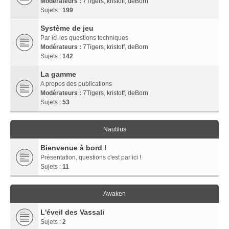
Modérateurs :
7Tigers
,
kristoff
,
deBorn
Sujets :
199
Système de jeu
Par ici les questions techniques
Modérateurs :
7Tigers
,
kristoff
,
deBorn
Sujets :
142
La gamme
A propos des publications
Modérateurs :
7Tigers
,
kristoff
,
deBorn
Sujets :
53
Nautilus
Bienvenue à bord !
Présentation, questions c'est par ici !
Sujets :
11
Awaken
L'éveil des Vassali
Sujets :
2