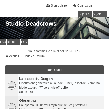
S’enregistrer
Connexion
Sujets sans réponse
Sujets actifs
Studio Deadcrows
FAQ
Rechercher
PCM
Nous sommes le dim. 9 août 2026 06:30
Accueil
Index du forum
RuneQuest
La passe du Dragon
Discussions générales autour de RuneQuest et de Glorantha
Modérateurs :
7Tigers
,
kristoff
,
deBorn
Sujets :
58
Glorantha
Pour parcourir l'univers mythique de Greg Stafford !