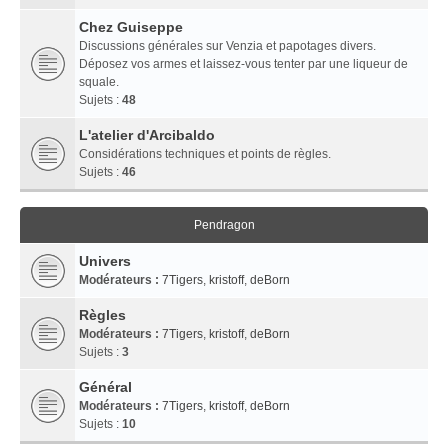
Chez Guiseppe
Discussions générales sur Venzia et papotages divers.
Déposez vos armes et laissez-vous tenter par une liqueur de
squale.
Sujets :
48
L'atelier d'Arcibaldo
Considérations techniques et points de règles.
Sujets :
46
Pendragon
Univers
Modérateurs :
7Tigers
,
kristoff
,
deBorn
Règles
Modérateurs :
7Tigers
,
kristoff
,
deBorn
Sujets :
3
Général
Modérateurs :
7Tigers
,
kristoff
,
deBorn
Sujets :
10