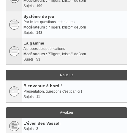
Modérateurs :
7Tigers
,
kristoff
,
deBorn
Sujets :
199
Système de jeu
Par ici les questions techniques
Modérateurs :
7Tigers
,
kristoff
,
deBorn
Sujets :
142
La gamme
A propos des publications
Modérateurs :
7Tigers
,
kristoff
,
deBorn
Sujets :
53
Nautilus
Bienvenue à bord !
Présentation, questions c'est par ici !
Sujets :
11
Awaken
L'éveil des Vassali
Sujets :
2