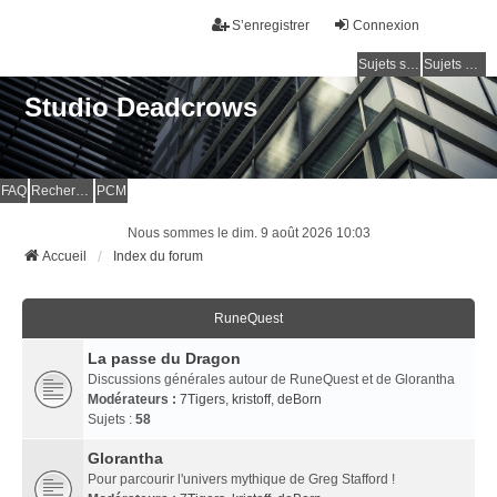
S’enregistrer
Connexion
Sujets sans réponse
Sujets actifs
Studio Deadcrows
FAQ
Rechercher
PCM
Nous sommes le dim. 9 août 2026 10:03
Accueil
Index du forum
RuneQuest
La passe du Dragon
Discussions générales autour de RuneQuest et de Glorantha
Modérateurs :
7Tigers
,
kristoff
,
deBorn
Sujets :
58
Glorantha
Pour parcourir l'univers mythique de Greg Stafford !