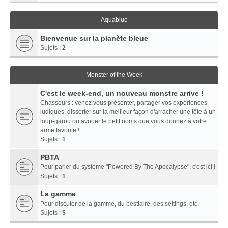
Aquablue
Bienvenue sur la planète bleue
Sujets :
2
Monster of the Week
C'est le week-end, un nouveau monstre arrive !
Chasseurs : venez vous présenter, partager vos expériences
ludiques, disserter sur la meilleur façon d'arracher une tête à un
loup-garou ou avouer le petit noms que vous donnez à votre
arme favorite !
Sujets :
1
PBTA
Pour parler du système "Powered By The Apocalypse", c'est ici !
Sujets :
1
La gamme
Pour discuter de la gamme, du bestiaire, des settings, etc.
Sujets :
5