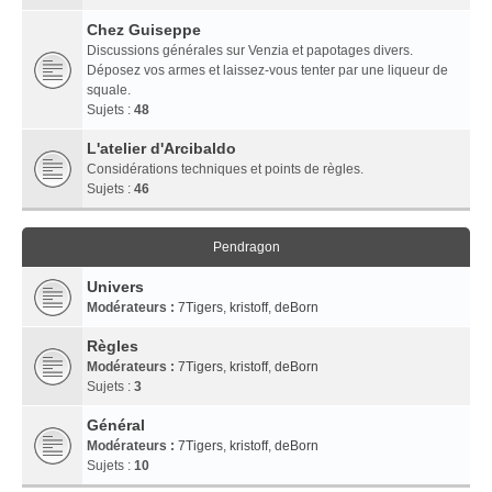
Chez Guiseppe
Discussions générales sur Venzia et papotages divers.
Déposez vos armes et laissez-vous tenter par une liqueur de
squale.
Sujets :
48
L'atelier d'Arcibaldo
Considérations techniques et points de règles.
Sujets :
46
Pendragon
Univers
Modérateurs :
7Tigers
,
kristoff
,
deBorn
Règles
Modérateurs :
7Tigers
,
kristoff
,
deBorn
Sujets :
3
Général
Modérateurs :
7Tigers
,
kristoff
,
deBorn
Sujets :
10