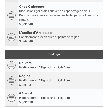
Chez Guiseppe
Discussions générales sur Venzia et papotages divers.
Déposez vos armes et laissez-vous tenter par une liqueur de
squale.
Sujets :
48
L'atelier d'Arcibaldo
Considérations techniques et points de règles.
Sujets :
46
Pendragon
Univers
Modérateurs :
7Tigers
,
kristoff
,
deBorn
Règles
Modérateurs :
7Tigers
,
kristoff
,
deBorn
Sujets :
3
Général
Modérateurs :
7Tigers
,
kristoff
,
deBorn
Sujets :
10