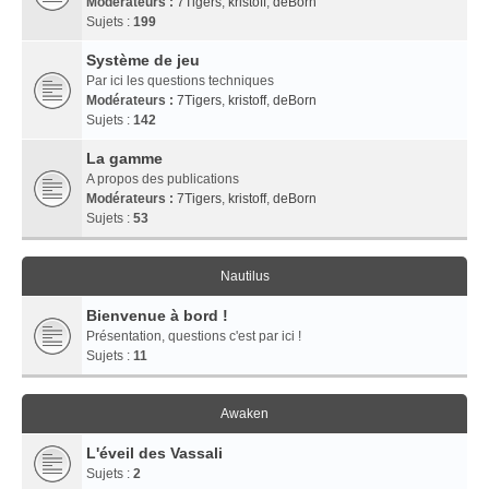
Modérateurs :
7Tigers
,
kristoff
,
deBorn
Sujets :
199
Système de jeu
Par ici les questions techniques
Modérateurs :
7Tigers
,
kristoff
,
deBorn
Sujets :
142
La gamme
A propos des publications
Modérateurs :
7Tigers
,
kristoff
,
deBorn
Sujets :
53
Nautilus
Bienvenue à bord !
Présentation, questions c'est par ici !
Sujets :
11
Awaken
L'éveil des Vassali
Sujets :
2