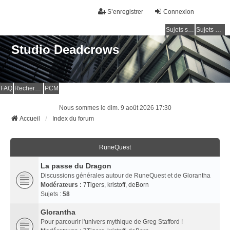
S’enregistrer
Connexion
Sujets sans réponse
Sujets actifs
Studio Deadcrows
FAQ
Rechercher
PCM
Nous sommes le dim. 9 août 2026 17:30
Accueil
Index du forum
RuneQuest
La passe du Dragon
Discussions générales autour de RuneQuest et de Glorantha
Modérateurs :
7Tigers
,
kristoff
,
deBorn
Sujets :
58
Glorantha
Pour parcourir l'univers mythique de Greg Stafford !