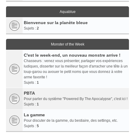
Aquablue
Bienvenue sur la planète bleue
Sujets :
2
Monster of the Week
C'est le week-end, un nouveau monstre arrive !
Chasseurs : venez vous présenter, partager vos expériences
ludiques, disserter sur la meilleur façon d'arracher une tête à un
loup-garou ou avouer le petit noms que vous donnez à votre
arme favorite !
Sujets :
1
PBTA
Pour parler du système "Powered By The Apocalypse", c'est ici !
Sujets :
1
La gamme
Pour discuter de la gamme, du bestiaire, des settings, etc.
Sujets :
5