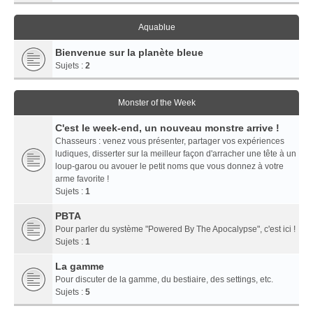
Aquablue
Bienvenue sur la planète bleue
Sujets :
2
Monster of the Week
C'est le week-end, un nouveau monstre arrive !
Chasseurs : venez vous présenter, partager vos expériences
ludiques, disserter sur la meilleur façon d'arracher une tête à un
loup-garou ou avouer le petit noms que vous donnez à votre
arme favorite !
Sujets :
1
PBTA
Pour parler du système "Powered By The Apocalypse", c'est ici !
Sujets :
1
La gamme
Pour discuter de la gamme, du bestiaire, des settings, etc.
Sujets :
5