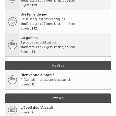
Modérateurs :
7Tigers
,
kristoff
,
deBorn
Sujets :
199
Système de jeu
Par ici les questions techniques
Modérateurs :
7Tigers
,
kristoff
,
deBorn
Sujets :
142
La gamme
A propos des publications
Modérateurs :
7Tigers
,
kristoff
,
deBorn
Sujets :
53
Nautilus
Bienvenue à bord !
Présentation, questions c'est par ici !
Sujets :
11
Awaken
L'éveil des Vassali
Sujets :
2