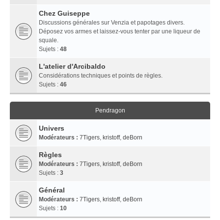
Chez Guiseppe
Discussions générales sur Venzia et papotages divers.
Déposez vos armes et laissez-vous tenter par une liqueur de
squale.
Sujets :
48
L'atelier d'Arcibaldo
Considérations techniques et points de règles.
Sujets :
46
Pendragon
Univers
Modérateurs :
7Tigers
,
kristoff
,
deBorn
Règles
Modérateurs :
7Tigers
,
kristoff
,
deBorn
Sujets :
3
Général
Modérateurs :
7Tigers
,
kristoff
,
deBorn
Sujets :
10