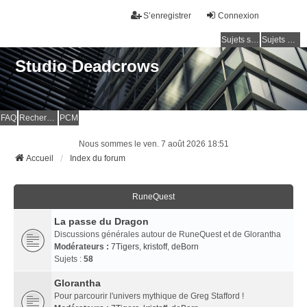
S’enregistrer
Connexion
Sujets sans réponse
Sujets actifs
Studio Deadcrows
FAQ
Rechercher
PCM
Nous sommes le ven. 7 août 2026 18:51
Accueil
Index du forum
RuneQuest
La passe du Dragon
Discussions générales autour de RuneQuest et de Glorantha
Modérateurs :
7Tigers
,
kristoff
,
deBorn
Sujets :
58
Glorantha
Pour parcourir l'univers mythique de Greg Stafford !