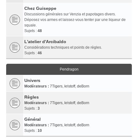
Chez Guiseppe
Discussions générales sur Venzia et papotages divers.
Déposez vos armes et laissez-vous tenter par une liqueur de
squale.
Sujets :
48
L'atelier d'Arcibaldo
Considérations techniques et points de règles.
Sujets :
46
Pendragon
Univers
Modérateurs :
7Tigers
,
kristoff
,
deBorn
Règles
Modérateurs :
7Tigers
,
kristoff
,
deBorn
Sujets :
3
Général
Modérateurs :
7Tigers
,
kristoff
,
deBorn
Sujets :
10