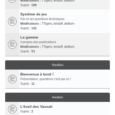
Modérateurs :
7Tigers
,
kristoff
,
deBorn
Sujets :
199
Système de jeu
Par ici les questions techniques
Modérateurs :
7Tigers
,
kristoff
,
deBorn
Sujets :
142
La gamme
A propos des publications
Modérateurs :
7Tigers
,
kristoff
,
deBorn
Sujets :
53
Nautilus
Bienvenue à bord !
Présentation, questions c'est par ici !
Sujets :
11
Awaken
L'éveil des Vassali
Sujets :
2