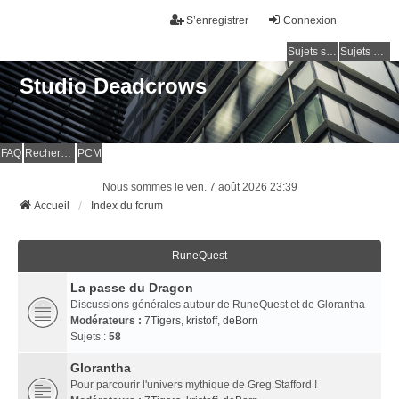
S’enregistrer
Connexion
Sujets sans réponse
Sujets actifs
Studio Deadcrows
FAQ
Rechercher
PCM
Nous sommes le ven. 7 août 2026 23:39
Accueil
Index du forum
RuneQuest
La passe du Dragon
Discussions générales autour de RuneQuest et de Glorantha
Modérateurs :
7Tigers
,
kristoff
,
deBorn
Sujets :
58
Glorantha
Pour parcourir l'univers mythique de Greg Stafford !