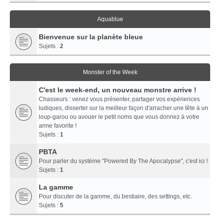
Aquablue
Bienvenue sur la planète bleue
Sujets :
2
Monster of the Week
C'est le week-end, un nouveau monstre arrive !
Chasseurs : venez vous présenter, partager vos expériences
ludiques, disserter sur la meilleur façon d'arracher une tête à un
loup-garou ou avouer le petit noms que vous donnez à votre
arme favorite !
Sujets :
1
PBTA
Pour parler du système "Powered By The Apocalypse", c'est ici !
Sujets :
1
La gamme
Pour discuter de la gamme, du bestiaire, des settings, etc.
Sujets :
5