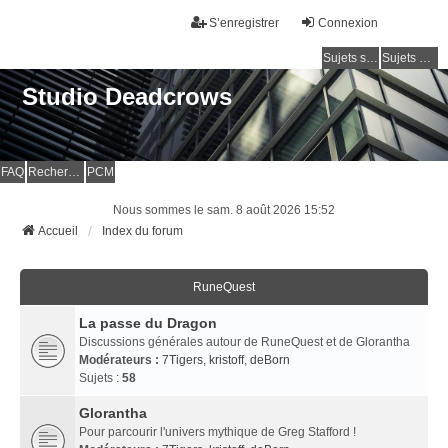
S’enregistrer
Connexion
Sujets sans réponse
Sujets actifs
Studio Deadcrows
FAQ
Rechercher
PCM
Nous sommes le sam. 8 août 2026 15:52
Accueil
Index du forum
RuneQuest
La passe du Dragon
Discussions générales autour de RuneQuest et de Glorantha
Modérateurs :
7Tigers
,
kristoff
,
deBorn
Sujets :
58
Glorantha
Pour parcourir l'univers mythique de Greg Stafford !