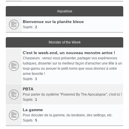
Aquablue
Bienvenue sur la planète bleue
Sujets :
2
Monster of the Week
C'est le week-end, un nouveau monstre arrive !
Chasseurs : venez vous présenter, partager vos expériences
ludiques, disserter sur la meilleur façon d'arracher une tête à un
loup-garou ou avouer le petit noms que vous donnez à votre
arme favorite !
Sujets :
1
PBTA
Pour parler du système "Powered By The Apocalypse", c'est ici !
Sujets :
1
La gamme
Pour discuter de la gamme, du bestiaire, des settings, etc.
Sujets :
5