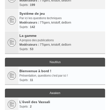
Modérateurs :
7Tigers
,
kristoff
,
deBorn
Sujets :
199
Système de jeu
Par ici les questions techniques
Modérateurs :
7Tigers
,
kristoff
,
deBorn
Sujets :
142
La gamme
A propos des publications
Modérateurs :
7Tigers
,
kristoff
,
deBorn
Sujets :
53
Nautilus
Bienvenue à bord !
Présentation, questions c'est par ici !
Sujets :
11
Awaken
L'éveil des Vassali
Sujets :
2