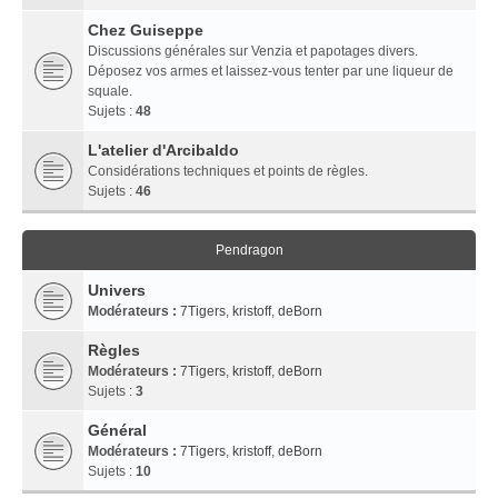
Chez Guiseppe
Discussions générales sur Venzia et papotages divers.
Déposez vos armes et laissez-vous tenter par une liqueur de
squale.
Sujets :
48
L'atelier d'Arcibaldo
Considérations techniques et points de règles.
Sujets :
46
Pendragon
Univers
Modérateurs :
7Tigers
,
kristoff
,
deBorn
Règles
Modérateurs :
7Tigers
,
kristoff
,
deBorn
Sujets :
3
Général
Modérateurs :
7Tigers
,
kristoff
,
deBorn
Sujets :
10