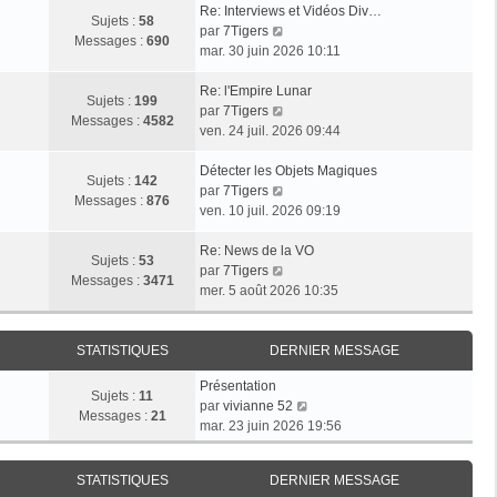
Re: Interviews et Vidéos Div…
Sujets :
58
V
par
7Tigers
Messages :
690
o
mar. 30 juin 2026 10:11
i
r
Re: l'Empire Lunar
Sujets :
199
l
V
par
7Tigers
Messages :
4582
e
o
ven. 24 juil. 2026 09:44
d
i
e
r
Détecter les Objets Magiques
Sujets :
142
r
l
V
par
7Tigers
Messages :
876
n
e
o
ven. 10 juil. 2026 09:19
i
d
i
e
e
r
Re: News de la VO
Sujets :
53
r
r
l
V
par
7Tigers
Messages :
3471
m
n
e
o
mer. 5 août 2026 10:35
e
i
d
i
s
e
e
r
s
r
r
l
STATISTIQUES
DERNIER MESSAGE
a
m
n
e
Présentation
g
e
i
d
Sujets :
11
V
par
vivianne 52
e
s
e
e
Messages :
21
o
mar. 23 juin 2026 19:56
s
r
r
i
a
m
n
r
g
e
i
STATISTIQUES
DERNIER MESSAGE
l
e
s
e