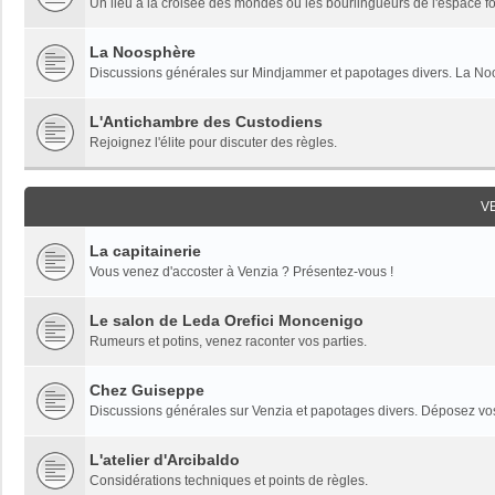
Un lieu à la croisée des mondes où les bourlingueurs de l'espace fon
La Noosphère
Discussions générales sur Mindjammer et papotages divers. La Noo
L'Antichambre des Custodiens
Rejoignez l'élite pour discuter des règles.
V
La capitainerie
Vous venez d'accoster à Venzia ? Présentez-vous !
Le salon de Leda Orefici Moncenigo
Rumeurs et potins, venez raconter vos parties.
Chez Guiseppe
Discussions générales sur Venzia et papotages divers. Déposez vos 
L'atelier d'Arcibaldo
Considérations techniques et points de règles.