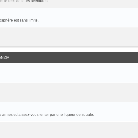
t le récit de leurs aventures.
sphère est sans limite.
ENZIA
armes et laissez-vous tenter par une liqueur de squale.