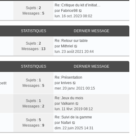
e
s
r
Re: Critique du kit d’initiat…
d
Sujets :
2
a
m
V
par
Fabrice98
e
Messages :
5
g
e
o
lun. 16 oct. 2023 08:02
r
e
s
i
n
s
r
i
a
STATISTIQUES
DERNIER MESSAGE
l
e
g
e
r
Re: Retour sur table
e
d
Sujets :
2
V
m
par
Mithriel
e
Messages :
13
o
e
lun. 23 août 2021 20:44
r
i
s
n
r
s
i
STATISTIQUES
DERNIER MESSAGE
l
a
e
e
g
r
Re: Présentation
d
e
Sujets :
1
m
V
par
knives
etit
e
Messages :
5
e
o
mer. 20 janv. 2021 00:15
r
s
i
n
s
Re: Jeux du mois
r
i
Sujets :
1
V
a
par
Valkann
l
e
Messages :
2
o
g
lun. 11 févr. 2019 08:12
e
r
i
e
d
m
Re: Suivi de la gamme
r
Sujets :
5
e
V
e
par
Nafari
l
Messages :
9
r
o
s
dim. 22 juin 2025 14:31
e
n
i
s
d