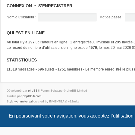
CONNEXION
•
S’ENREGISTRER
Nom d’utilisateur :
Mot de passe :
QUI EST EN LIGNE
Au total il y a
297
utilisateurs en ligne : 2 enregistrés, 0 invisible et 295 invités
Le record du nombre d’utilisateurs en ligne est de
4576
, le mer. 20 mai 2026 0
STATISTIQUES
11318
messages •
696
sujets •
1751
membres • Le membre enregistré le plus 
Développé par
phpBB
® Forum Software © phpBB Limited
Traduit par
phpBB-fr.com
Style
we_universal
created by INVENTEA & v12mike
Confidentialité
|
Conditions
En poursuivant votre navigation, vous acceptez l’utilisation