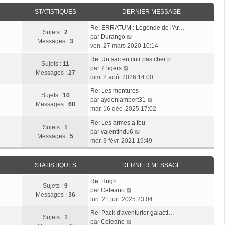
i
r
a
e
e
STATISTIQUES
DERNIER MESSAGE
l
g
r
r
e
e
n
Re: ERRATUM : Légende de l'Ar…
m
d
Sujets :
2
i
V
par
Durango
e
e
Messages :
3
e
o
ven. 27 mars 2020 10:14
s
r
r
i
s
n
Re: Un sac en cuir pas cher p…
m
r
Sujets :
11
a
i
V
par
7Tigers
e
l
Messages :
27
g
e
o
dim. 2 août 2026 14:00
s
e
e
r
i
s
d
Re: Les montures
m
r
Sujets :
10
a
e
V
par
aydenlambert31
e
l
Messages :
60
g
r
o
mar. 16 déc. 2025 17:02
s
e
e
n
i
s
d
Re: Les armes a feu
i
r
Sujets :
1
a
e
V
par
valentindu6
e
l
Messages :
5
g
r
o
mer. 3 févr. 2021 19:49
r
e
e
n
i
m
d
i
r
e
e
STATISTIQUES
DERNIER MESSAGE
e
l
s
r
r
e
s
n
Re: Hugh
m
d
Sujets :
9
V
a
i
par
Celeano
e
e
Messages :
36
o
g
e
lun. 21 juil. 2025 23:04
s
r
i
e
r
s
n
Re: Pack d'aventurier galacti…
r
m
Sujets :
1
a
V
i
par
Celeano