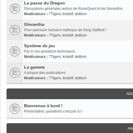
La passe du Dragon
Discussions générales autour de RuneQuest et de Glorantha
Modérateurs :
7Tigers
,
kristoff
,
deBorn
Glorantha
Pour parcourir l'univers mythique de Greg Stafford !
Modérateurs :
7Tigers
,
kristoff
,
deBorn
Système de jeu
Par ici les questions techniques
Modérateurs :
7Tigers
,
kristoff
,
deBorn
La gamme
A propos des publications
Modérateurs :
7Tigers
,
kristoff
,
deBorn
NA
Bienvenue à bord !
Présentation, questions c'est par ici !
AW