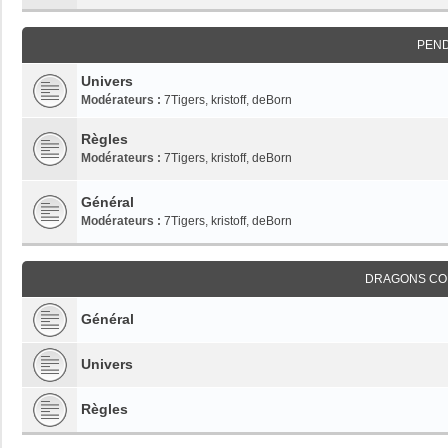
PEN
Univers
Modérateurs :
7Tigers
,
kristoff
,
deBorn
Règles
Modérateurs :
7Tigers
,
kristoff
,
deBorn
Général
Modérateurs :
7Tigers
,
kristoff
,
deBorn
DRAGONS CO
Général
Univers
Règles