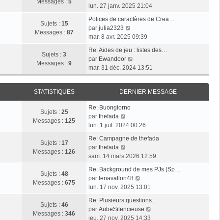
l
e
Messages :
5
g
o
e
lun. 27 janv. 2025 21:04
e
s
e
i
r
d
s
Polices de caractères de Crea…
r
m
Sujets :
15
e
V
a
par
julia2323
l
e
Messages :
87
r
o
g
mar. 8 avr. 2025 09:39
e
s
n
i
e
d
s
Re: Aides de jeu : listes des…
i
r
Sujets :
3
e
V
a
par
Ewandoor
e
l
Messages :
9
r
o
g
mar. 31 déc. 2024 13:51
r
e
n
i
e
m
d
i
r
e
e
STATISTIQUES
DERNIER MESSAGE
e
l
s
r
r
e
s
n
Re: Buongiorno
m
d
Sujets :
25
V
a
i
par
thefada
e
e
Messages :
125
o
g
e
lun. 1 juil. 2024 00:26
s
r
i
e
r
s
n
Re: Campagne de thefada
r
m
Sujets :
17
V
a
i
par
thefada
l
e
Messages :
126
o
g
e
sam. 14 mars 2026 12:59
e
s
i
e
r
d
s
Re: Background de mes PJs (Sp…
r
m
Sujets :
48
e
a
V
par
lenavallon48
l
e
Messages :
675
r
g
o
lun. 17 nov. 2025 13:01
e
s
n
e
i
d
s
Re: Plusieurs questions...
i
r
Sujets :
46
e
a
V
par
AubeSilencieuse
e
l
Messages :
346
r
g
o
jeu. 27 nov. 2025 14:33