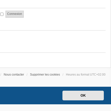
a
e
g
s
e
s
i
a
g
e
Nous contacter
Supprimer les cookies
Heures au format
UTC+02:00
OK