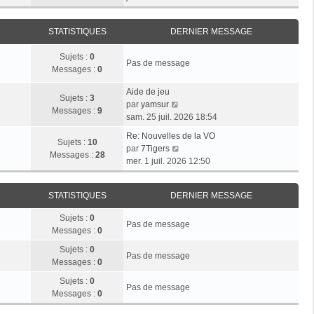
r
e
n
e
i
m
d
i
r
e
e
STATISTIQUES
DERNIER MESSAGE
e
l
s
r
r
e
s
n
Sujets :
0
m
d
Pas de message
a
i
Messages :
0
e
e
g
e
s
r
e
r
Aide de jeu
s
n
Sujets :
3
V
m
par
yamsur
a
i
Messages :
9
o
e
sam. 25 juil. 2026 18:54
g
e
i
s
e
r
Re: Nouvelles de la VO
r
s
Sujets :
10
V
m
par
7Tigers
l
a
Messages :
28
o
e
mer. 1 juil. 2026 12:50
e
g
i
s
d
e
r
s
e
STATISTIQUES
DERNIER MESSAGE
l
a
r
e
g
n
Sujets :
0
d
e
Pas de message
i
Messages :
0
e
e
r
Sujets :
0
r
Pas de message
n
Messages :
0
m
i
e
Sujets :
0
e
Pas de message
s
Messages :
0
r
s
m