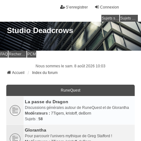
S’enregistrer
Connexion
Sujets sans réponse
Sujets actifs
Studio Deadcrows
FAQ
Rechercher
PCM
Nous sommes le sam. 8 août 2026 10:03
Accueil
Index du forum
RuneQuest
La passe du Dragon
Discussions générales autour de RuneQuest et de Glorantha
Modérateurs :
7Tigers
,
kristoff
,
deBorn
Sujets :
58
Glorantha
Pour parcourir l'univers mythique de Greg Stafford !