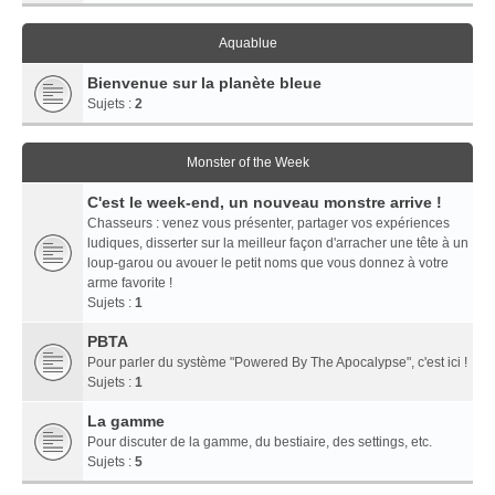
Aquablue
Bienvenue sur la planète bleue
Sujets :
2
Monster of the Week
C'est le week-end, un nouveau monstre arrive !
Chasseurs : venez vous présenter, partager vos expériences
ludiques, disserter sur la meilleur façon d'arracher une tête à un
loup-garou ou avouer le petit noms que vous donnez à votre
arme favorite !
Sujets :
1
PBTA
Pour parler du système "Powered By The Apocalypse", c'est ici !
Sujets :
1
La gamme
Pour discuter de la gamme, du bestiaire, des settings, etc.
Sujets :
5