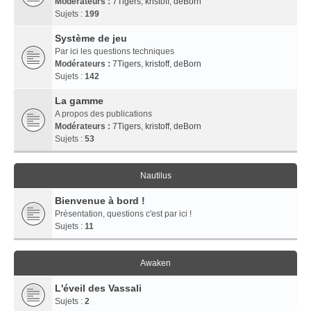
Modérateurs :
7Tigers
,
kristoff
,
deBorn
Sujets :
199
Système de jeu
Par ici les questions techniques
Modérateurs :
7Tigers
,
kristoff
,
deBorn
Sujets :
142
La gamme
A propos des publications
Modérateurs :
7Tigers
,
kristoff
,
deBorn
Sujets :
53
Nautilus
Bienvenue à bord !
Présentation, questions c'est par ici !
Sujets :
11
Awaken
L'éveil des Vassali
Sujets :
2