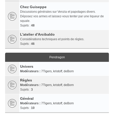
Chez Guiseppe
Discussions générales sur Venzia et papotages divers.
Déposez vos armes et laissez-vous tenter par une liqueur de
squale.
Sujets :
48
L'atelier d'Arcibaldo
Considérations techniques et points de règles.
Sujets :
46
Pendragon
Univers
Modérateurs :
7Tigers
,
kristoff
,
deBorn
Règles
Modérateurs :
7Tigers
,
kristoff
,
deBorn
Sujets :
3
Général
Modérateurs :
7Tigers
,
kristoff
,
deBorn
Sujets :
10