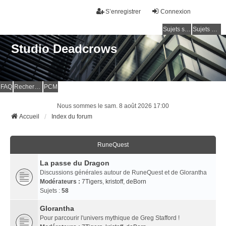
S’enregistrer
Connexion
Sujets sans réponse
Sujets actifs
Studio Deadcrows
FAQ
Rechercher
PCM
Nous sommes le sam. 8 août 2026 17:00
Accueil
Index du forum
RuneQuest
La passe du Dragon
Discussions générales autour de RuneQuest et de Glorantha
Modérateurs :
7Tigers
,
kristoff
,
deBorn
Sujets :
58
Glorantha
Pour parcourir l'univers mythique de Greg Stafford !