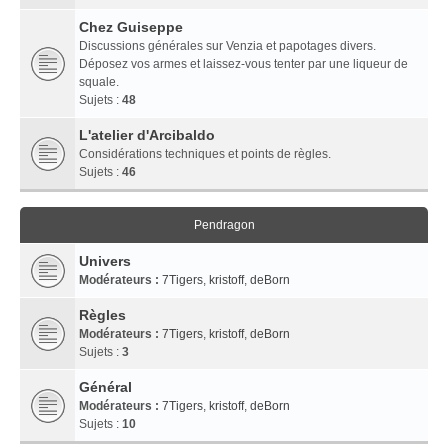
Chez Guiseppe
Discussions générales sur Venzia et papotages divers.
Déposez vos armes et laissez-vous tenter par une liqueur de
squale.
Sujets :
48
L'atelier d'Arcibaldo
Considérations techniques et points de règles.
Sujets :
46
Pendragon
Univers
Modérateurs :
7Tigers
,
kristoff
,
deBorn
Règles
Modérateurs :
7Tigers
,
kristoff
,
deBorn
Sujets :
3
Général
Modérateurs :
7Tigers
,
kristoff
,
deBorn
Sujets :
10