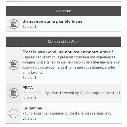
Aquablue
Bienvenue sur la planète bleue
Sujets :
2
Monster of the Week
C'est le week-end, un nouveau monstre arrive !
Chasseurs : venez vous présenter, partager vos expériences
ludiques, disserter sur la meilleur façon d'arracher une tête à un
loup-garou ou avouer le petit noms que vous donnez à votre
arme favorite !
Sujets :
1
PBTA
Pour parler du système "Powered By The Apocalypse", c'est ici !
Sujets :
1
La gamme
Pour discuter de la gamme, du bestiaire, des settings, etc.
Sujets :
5