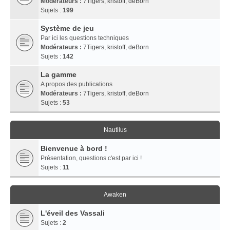
Modérateurs :
7Tigers
,
kristoff
,
deBorn
Sujets :
199
Système de jeu
Par ici les questions techniques
Modérateurs :
7Tigers
,
kristoff
,
deBorn
Sujets :
142
La gamme
A propos des publications
Modérateurs :
7Tigers
,
kristoff
,
deBorn
Sujets :
53
Nautilus
Bienvenue à bord !
Présentation, questions c'est par ici !
Sujets :
11
Awaken
L'éveil des Vassali
Sujets :
2