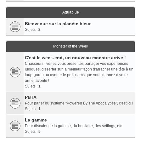
Aquablue
Bienvenue sur la planète bleue
Sujets :
2
Monster of the Week
C'est le week-end, un nouveau monstre arrive !
Chasseurs : venez vous présenter, partager vos expériences
ludiques, disserter sur la meilleur façon d'arracher une tête à un
loup-garou ou avouer le petit noms que vous donnez à votre
arme favorite !
Sujets :
1
PBTA
Pour parler du système "Powered By The Apocalypse", c'est ici !
Sujets :
1
La gamme
Pour discuter de la gamme, du bestiaire, des settings, etc.
Sujets :
5