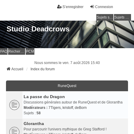
S’enregistrer
Connexion
Sujets sans réponse
Sujets actifs
Studio Deadcrows
FAQ
Rechercher
PCM
Nous sommes le ven. 7 août 2026 15:40
Accueil
Index du forum
RuneQuest
La passe du Dragon
Discussions générales autour de RuneQuest et de Glorantha
Modérateurs :
7Tigers
,
kristoff
,
deBorn
Sujets :
58
Glorantha
Pour parcourir l'univers mythique de Greg Stafford !