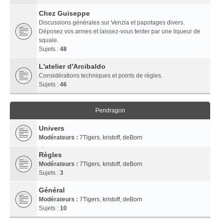
Chez Guiseppe
Discussions générales sur Venzia et papotages divers.
Déposez vos armes et laissez-vous tenter par une liqueur de
squale.
Sujets :
48
L'atelier d'Arcibaldo
Considérations techniques et points de règles.
Sujets :
46
Pendragon
Univers
Modérateurs :
7Tigers
,
kristoff
,
deBorn
Règles
Modérateurs :
7Tigers
,
kristoff
,
deBorn
Sujets :
3
Général
Modérateurs :
7Tigers
,
kristoff
,
deBorn
Sujets :
10