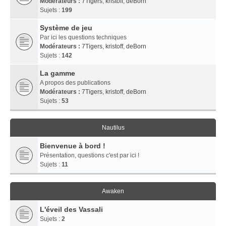
Modérateurs :
7Tigers
,
kristoff
,
deBorn
Sujets :
199
Système de jeu
Par ici les questions techniques
Modérateurs :
7Tigers
,
kristoff
,
deBorn
Sujets :
142
La gamme
A propos des publications
Modérateurs :
7Tigers
,
kristoff
,
deBorn
Sujets :
53
Nautilus
Bienvenue à bord !
Présentation, questions c'est par ici !
Sujets :
11
Awaken
L'éveil des Vassali
Sujets :
2