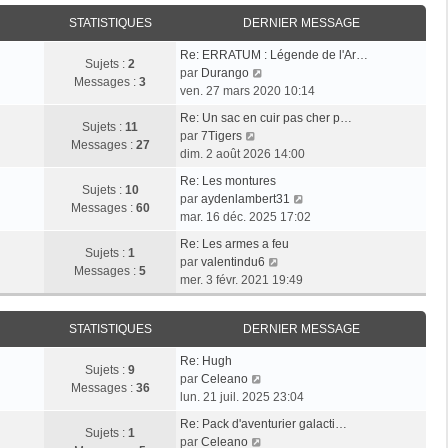
i
r
a
e
e
STATISTIQUES
DERNIER MESSAGE
l
g
r
r
e
e
n
Re: ERRATUM : Légende de l'Ar…
m
d
Sujets :
2
i
V
par
Durango
e
e
Messages :
3
e
o
ven. 27 mars 2020 10:14
s
r
r
i
s
n
Re: Un sac en cuir pas cher p…
m
r
Sujets :
11
a
i
V
par
7Tigers
e
l
Messages :
27
g
e
o
dim. 2 août 2026 14:00
s
e
e
r
i
s
d
Re: Les montures
m
r
Sujets :
10
a
e
V
par
aydenlambert31
e
l
Messages :
60
g
r
o
mar. 16 déc. 2025 17:02
s
e
e
n
i
s
d
Re: Les armes a feu
i
r
Sujets :
1
a
e
V
par
valentindu6
e
l
Messages :
5
g
r
o
mer. 3 févr. 2021 19:49
r
e
e
n
i
m
d
i
r
e
e
STATISTIQUES
DERNIER MESSAGE
e
l
s
r
r
e
s
n
Re: Hugh
m
d
Sujets :
9
V
a
i
par
Celeano
e
e
Messages :
36
o
g
e
lun. 21 juil. 2025 23:04
s
r
i
e
r
s
n
Re: Pack d'aventurier galacti…
r
m
Sujets :
1
a
V
i
par
Celeano