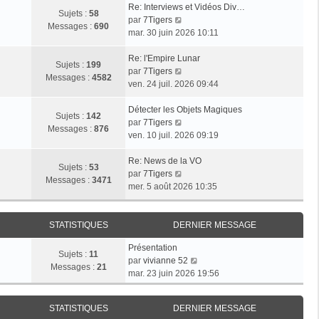
Re: Interviews et Vidéos Div…
Sujets :
58
V
par
7Tigers
Messages :
690
o
mar. 30 juin 2026 10:11
i
r
Re: l'Empire Lunar
Sujets :
199
l
V
par
7Tigers
Messages :
4582
e
o
ven. 24 juil. 2026 09:44
d
i
e
r
Détecter les Objets Magiques
Sujets :
142
r
l
V
par
7Tigers
Messages :
876
n
e
o
ven. 10 juil. 2026 09:19
i
d
i
e
e
r
Re: News de la VO
Sujets :
53
r
r
l
V
par
7Tigers
Messages :
3471
m
n
e
o
mer. 5 août 2026 10:35
e
i
d
i
s
e
e
r
s
r
r
l
STATISTIQUES
DERNIER MESSAGE
a
m
n
e
Présentation
g
e
i
d
Sujets :
11
V
par
vivianne 52
e
s
e
e
Messages :
21
o
mar. 23 juin 2026 19:56
s
r
r
i
a
m
n
r
g
e
i
STATISTIQUES
DERNIER MESSAGE
l
e
s
e