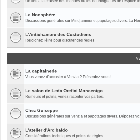
Un lieu à la croisée des mondes où les bourlingueurs de l'espace fon
La Noosphère
Discussions générales sur Mindjammer et papotages divers. La Noo
L'Antichambre des Custodiens
Rejoignez l'élite pour discuter des règles.
V
La capitainerie
Vous venez d'accoster à Venzia ? Présentez-vous !
Le salon de Leda Orefici Moncenigo
Rumeurs et potins, venez raconter vos parties.
Chez Guiseppe
Discussions générales sur Venzia et papotages divers. Déposez vos 
L'atelier d'Arcibaldo
Considérations techniques et points de règles.