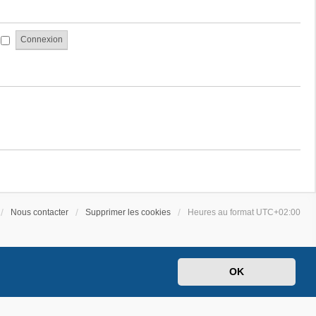
a
e
g
s
e
s
i
a
g
e
Nous contacter
Supprimer les cookies
Heures au format
UTC+02:00
OK