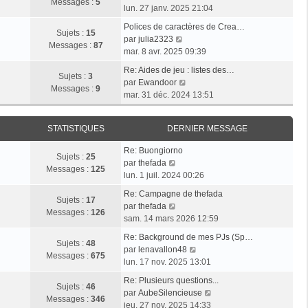
l
e
Messages :
5
g
o
e
lun. 27 janv. 2025 21:04
e
s
e
i
r
d
s
Polices de caractères de Crea…
r
m
Sujets :
15
e
V
a
par
julia2323
l
e
Messages :
87
r
o
g
mar. 8 avr. 2025 09:39
e
s
n
i
e
d
s
Re: Aides de jeu : listes des…
i
r
Sujets :
3
e
V
a
par
Ewandoor
e
l
Messages :
9
r
o
g
mar. 31 déc. 2024 13:51
r
e
n
i
e
m
d
i
r
e
e
STATISTIQUES
DERNIER MESSAGE
e
l
s
r
r
e
s
n
Re: Buongiorno
m
d
Sujets :
25
V
a
i
par
thefada
e
e
Messages :
125
o
g
e
lun. 1 juil. 2024 00:26
s
r
i
e
r
s
n
Re: Campagne de thefada
r
m
Sujets :
17
V
a
i
par
thefada
l
e
Messages :
126
o
g
e
sam. 14 mars 2026 12:59
e
s
i
e
r
d
s
Re: Background de mes PJs (Sp…
r
m
Sujets :
48
e
a
V
par
lenavallon48
l
e
Messages :
675
r
g
o
lun. 17 nov. 2025 13:01
e
s
n
e
i
d
s
Re: Plusieurs questions...
i
r
Sujets :
46
e
a
V
par
AubeSilencieuse
e
l
Messages :
346
r
g
o
jeu. 27 nov. 2025 14:33