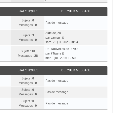
r
e
n
e
i
m
d
i
r
e
e
STATISTIQUES
DERNIER MESSAGE
e
l
s
r
r
e
s
n
Sujets :
0
m
d
Pas de message
a
i
Messages :
0
e
e
g
e
s
r
e
r
Aide de jeu
s
n
Sujets :
3
V
m
par
yamsur
a
i
Messages :
9
o
e
sam. 25 juil. 2026 18:54
g
e
i
s
e
r
Re: Nouvelles de la VO
r
s
Sujets :
10
V
m
par
7Tigers
l
a
Messages :
28
o
e
mer. 1 juil. 2026 12:50
e
g
i
s
d
e
r
s
e
STATISTIQUES
DERNIER MESSAGE
l
a
r
e
g
n
Sujets :
0
d
e
Pas de message
i
Messages :
0
e
e
r
Sujets :
0
r
Pas de message
n
Messages :
0
m
i
e
Sujets :
0
e
Pas de message
s
Messages :
0
r
s
m