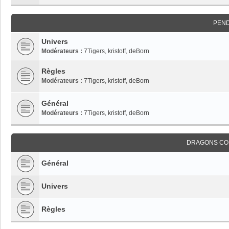
PEN
Univers
Modérateurs :
7Tigers
,
kristoff
,
deBorn
Règles
Modérateurs :
7Tigers
,
kristoff
,
deBorn
Général
Modérateurs :
7Tigers
,
kristoff
,
deBorn
DRAGONS CO
Général
Univers
Règles