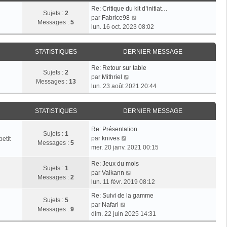
e
s
r
Re: Critique du kit d’initiat…
d
Sujets :
2
a
m
V
par
Fabrice98
e
Messages :
5
g
e
o
lun. 16 oct. 2023 08:02
r
e
s
i
n
s
r
i
a
STATISTIQUES
DERNIER MESSAGE
l
e
g
e
r
Re: Retour sur table
e
d
Sujets :
2
V
m
par
Mithriel
e
Messages :
13
o
e
lun. 23 août 2021 20:44
r
i
s
n
r
s
i
STATISTIQUES
DERNIER MESSAGE
l
a
e
e
g
r
Re: Présentation
d
e
Sujets :
1
m
V
par
knives
etit
e
Messages :
5
e
o
mer. 20 janv. 2021 00:15
r
s
i
n
s
Re: Jeux du mois
r
i
Sujets :
1
V
a
par
Valkann
l
e
Messages :
2
o
g
lun. 11 févr. 2019 08:12
e
r
i
e
d
m
Re: Suivi de la gamme
r
Sujets :
5
e
V
e
par
Nafari
l
Messages :
9
r
o
s
dim. 22 juin 2025 14:31
e
n
i
s
d