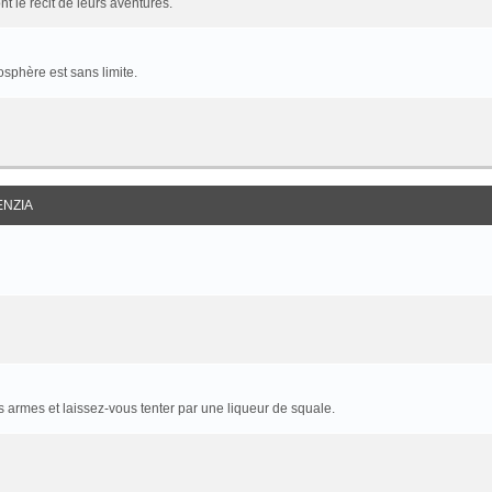
t le récit de leurs aventures.
sphère est sans limite.
ENZIA
armes et laissez-vous tenter par une liqueur de squale.