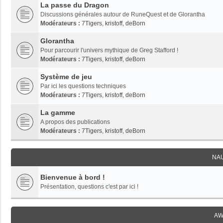
La passe du Dragon
Discussions générales autour de RuneQuest et de Glorantha
Modérateurs :
7Tigers
,
kristoff
,
deBorn
Glorantha
Pour parcourir l'univers mythique de Greg Stafford !
Modérateurs :
7Tigers
,
kristoff
,
deBorn
Système de jeu
Par ici les questions techniques
Modérateurs :
7Tigers
,
kristoff
,
deBorn
La gamme
A propos des publications
Modérateurs :
7Tigers
,
kristoff
,
deBorn
NA
Bienvenue à bord !
Présentation, questions c'est par ici !
AW