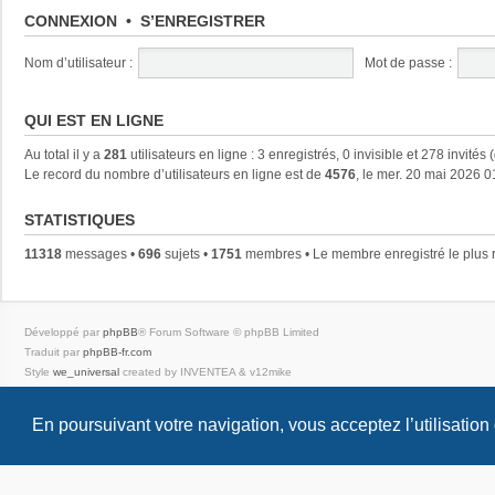
CONNEXION
•
S’ENREGISTRER
Nom d’utilisateur :
Mot de passe :
QUI EST EN LIGNE
Au total il y a
281
utilisateurs en ligne : 3 enregistrés, 0 invisible et 278 invités
Le record du nombre d’utilisateurs en ligne est de
4576
, le mer. 20 mai 2026 0
STATISTIQUES
11318
messages •
696
sujets •
1751
membres • Le membre enregistré le plus 
Développé par
phpBB
® Forum Software © phpBB Limited
Traduit par
phpBB-fr.com
Style
we_universal
created by INVENTEA & v12mike
Confidentialité
|
Conditions
En poursuivant votre navigation, vous acceptez l’utilisation