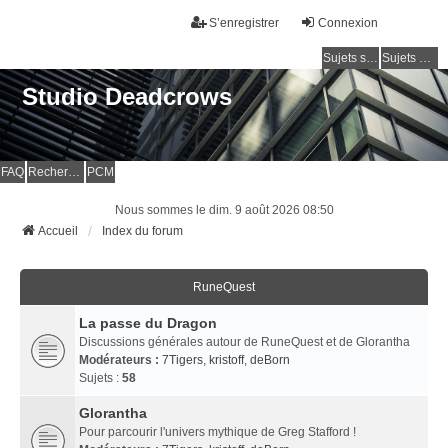
S’enregistrer
Connexion
Sujets sans réponse
Sujets actifs
Studio Deadcrows
FAQ
Rechercher
PCM
Nous sommes le dim. 9 août 2026 08:50
Accueil
Index du forum
RuneQuest
La passe du Dragon
Discussions générales autour de RuneQuest et de Glorantha
Modérateurs :
7Tigers
,
kristoff
,
deBorn
Sujets :
58
Glorantha
Pour parcourir l'univers mythique de Greg Stafford !