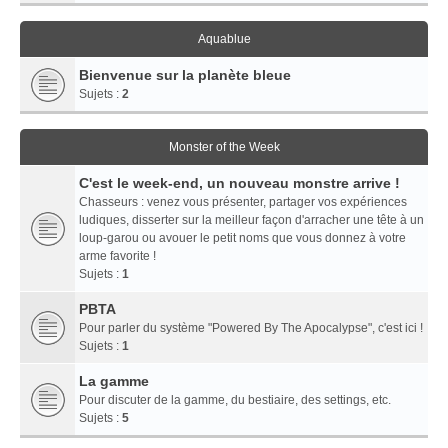
Aquablue
Bienvenue sur la planète bleue
Sujets :
2
Monster of the Week
C'est le week-end, un nouveau monstre arrive !
Chasseurs : venez vous présenter, partager vos expériences
ludiques, disserter sur la meilleur façon d'arracher une tête à un
loup-garou ou avouer le petit noms que vous donnez à votre
arme favorite !
Sujets :
1
PBTA
Pour parler du système "Powered By The Apocalypse", c'est ici !
Sujets :
1
La gamme
Pour discuter de la gamme, du bestiaire, des settings, etc.
Sujets :
5