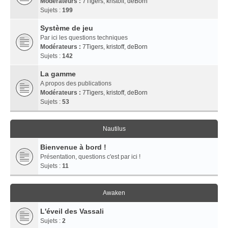
Modérateurs :
7Tigers
,
kristoff
,
deBorn
Sujets :
199
Système de jeu
Par ici les questions techniques
Modérateurs :
7Tigers
,
kristoff
,
deBorn
Sujets :
142
La gamme
A propos des publications
Modérateurs :
7Tigers
,
kristoff
,
deBorn
Sujets :
53
Nautilus
Bienvenue à bord !
Présentation, questions c'est par ici !
Sujets :
11
Awaken
L'éveil des Vassali
Sujets :
2