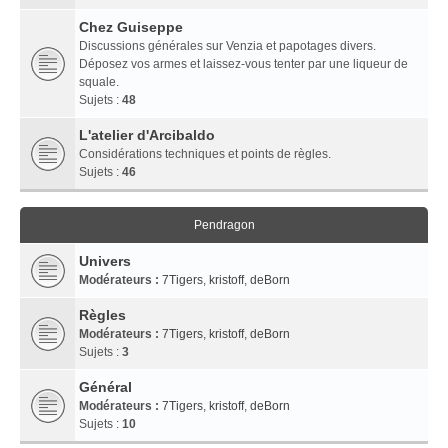
Chez Guiseppe
Discussions générales sur Venzia et papotages divers.
Déposez vos armes et laissez-vous tenter par une liqueur de
squale.
Sujets :
48
L'atelier d'Arcibaldo
Considérations techniques et points de règles.
Sujets :
46
Pendragon
Univers
Modérateurs :
7Tigers
,
kristoff
,
deBorn
Règles
Modérateurs :
7Tigers
,
kristoff
,
deBorn
Sujets :
3
Général
Modérateurs :
7Tigers
,
kristoff
,
deBorn
Sujets :
10