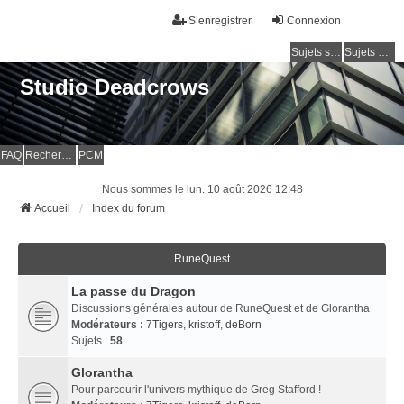
S’enregistrer
Connexion
Sujets sans réponse
Sujets actifs
Studio Deadcrows
FAQ
Rechercher
PCM
Nous sommes le lun. 10 août 2026 12:48
Accueil
Index du forum
RuneQuest
La passe du Dragon
Discussions générales autour de RuneQuest et de Glorantha
Modérateurs :
7Tigers
,
kristoff
,
deBorn
Sujets :
58
Glorantha
Pour parcourir l'univers mythique de Greg Stafford !