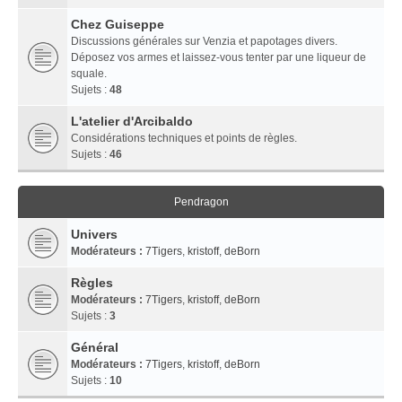
Chez Guiseppe
Discussions générales sur Venzia et papotages divers.
Déposez vos armes et laissez-vous tenter par une liqueur de
squale.
Sujets :
48
L'atelier d'Arcibaldo
Considérations techniques et points de règles.
Sujets :
46
Pendragon
Univers
Modérateurs :
7Tigers
,
kristoff
,
deBorn
Règles
Modérateurs :
7Tigers
,
kristoff
,
deBorn
Sujets :
3
Général
Modérateurs :
7Tigers
,
kristoff
,
deBorn
Sujets :
10