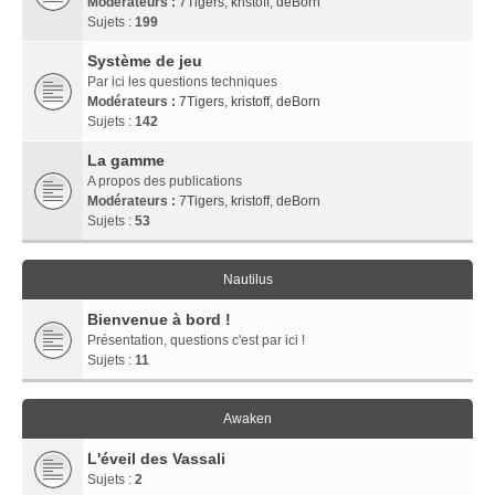
Modérateurs :
7Tigers
,
kristoff
,
deBorn
Sujets :
199
Système de jeu
Par ici les questions techniques
Modérateurs :
7Tigers
,
kristoff
,
deBorn
Sujets :
142
La gamme
A propos des publications
Modérateurs :
7Tigers
,
kristoff
,
deBorn
Sujets :
53
Nautilus
Bienvenue à bord !
Présentation, questions c'est par ici !
Sujets :
11
Awaken
L'éveil des Vassali
Sujets :
2