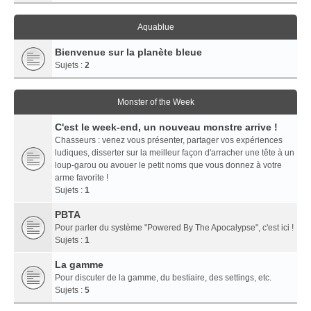
Aquablue
Bienvenue sur la planète bleue
Sujets :
2
Monster of the Week
C'est le week-end, un nouveau monstre arrive !
Chasseurs : venez vous présenter, partager vos expériences
ludiques, disserter sur la meilleur façon d'arracher une tête à un
loup-garou ou avouer le petit noms que vous donnez à votre
arme favorite !
Sujets :
1
PBTA
Pour parler du système "Powered By The Apocalypse", c'est ici !
Sujets :
1
La gamme
Pour discuter de la gamme, du bestiaire, des settings, etc.
Sujets :
5