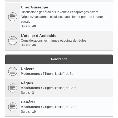
Chez Guiseppe
Discussions générales sur Venzia et papotages divers.
Déposez vos armes et laissez-vous tenter par une liqueur de
squale.
Sujets :
48
L'atelier d'Arcibaldo
Considérations techniques et points de règles.
Sujets :
46
Pendragon
Univers
Modérateurs :
7Tigers
,
kristoff
,
deBorn
Règles
Modérateurs :
7Tigers
,
kristoff
,
deBorn
Sujets :
3
Général
Modérateurs :
7Tigers
,
kristoff
,
deBorn
Sujets :
10