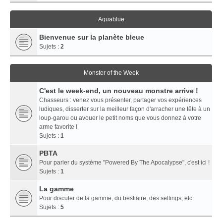
Aquablue
Bienvenue sur la planète bleue
Sujets :
2
Monster of the Week
C'est le week-end, un nouveau monstre arrive !
Chasseurs : venez vous présenter, partager vos expériences
ludiques, disserter sur la meilleur façon d'arracher une tête à un
loup-garou ou avouer le petit noms que vous donnez à votre
arme favorite !
Sujets :
1
PBTA
Pour parler du système "Powered By The Apocalypse", c'est ici !
Sujets :
1
La gamme
Pour discuter de la gamme, du bestiaire, des settings, etc.
Sujets :
5