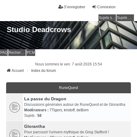
S’enregistrer
Connexion
Sujets sans réponse
Sujets actifs
Studio Deadcrows
FAQ
Rechercher
PCM
Nous sommes le ven. 7 août 2026 15:54
Accueil
Index du forum
RuneQuest
La passe du Dragon
Discussions générales autour de RuneQuest et de Glorantha
Modérateurs :
7Tigers
,
kristoff
,
deBorn
Sujets :
58
Glorantha
Pour parcourir l'univers mythique de Greg Stafford !