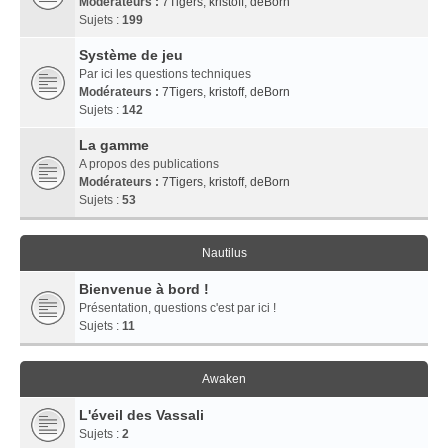
Modérateurs :
7Tigers
,
kristoff
,
deBorn
Sujets :
199
Système de jeu
Par ici les questions techniques
Modérateurs :
7Tigers
,
kristoff
,
deBorn
Sujets :
142
La gamme
A propos des publications
Modérateurs :
7Tigers
,
kristoff
,
deBorn
Sujets :
53
Nautilus
Bienvenue à bord !
Présentation, questions c'est par ici !
Sujets :
11
Awaken
L'éveil des Vassali
Sujets :
2